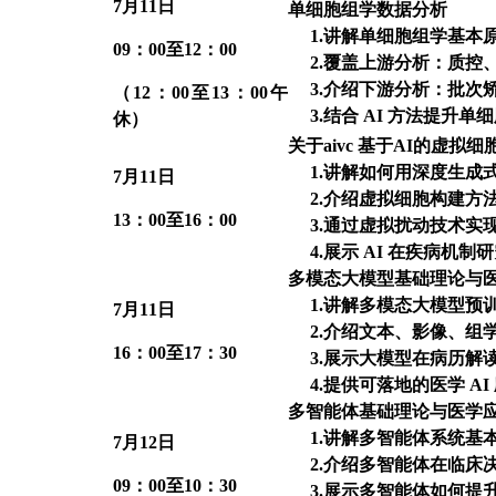
7
月11日
单细胞组学数据分析
1.
讲解单细胞组学基本
09
：00至12：00
2.覆盖上游分析：质控
3.介绍下游分析：批次
（12：00至13：00午
3.结合 AI 方法提升
休）
关于aivc 基于AI的虚拟细
1.
讲解如何用深度生成式
7
月11日
2.介绍虚拟细胞构建方
13
：00至16：00
3.通过虚拟扰动技术实
4.展示 AI 在疾病机
多模态大模型基础理论与
1.
讲解多模态大模型预
7
月11日
2.介绍文本、影像、组
16
：00至17：30
3.展示大模型在病历解
4.提供可落地的医学 AI
多智能体基础理论与医学
1.
讲解多智能体系统基
7
月12日
2.介绍多智能体在临床
09
：00至10：30
3.展示多智能体如何提