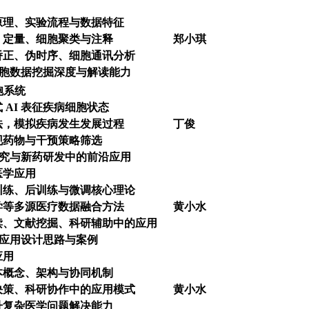
原理、实验流程与数据特征
、定量、细胞聚类与注释
郑小琪
矫正、伪时序、细胞通讯分析
单细胞数据挖掘深度与解读能力
胞系统
 AI 表征疾病细胞状态
法，模拟疾病发生发展过程
丁俊
现药物与干预策略筛选
制研究与新药研发中的前沿应用
医学应用
训练、后训练与微调核心理论
学等多源医疗数据融合方法
黄小水
读、文献挖掘、科研辅助中的应用
 应用设计思路与案例
应用
本概念、架构与协同机制
决策、科研协作中的应用模式
黄小水
升复杂医学问题解决能力