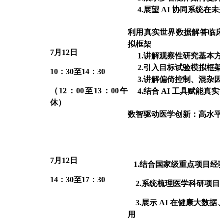
4.展望 AI 协同系统
利用真实世界数据解答临
拟框架
7
月12日
1.
讲解观察性研究基本
2.引入目标试验模拟框
10
：30至14：30
3.讲解偏倚控制、混杂
（12：00至13：00午
4.结合 AI 工具赋能
休）
数智驱动医学创新：高水
7
月12日
1.
结合国家级重点项目经
14
：30至17：30
2.
系统梳理医学科研项目
3.
展示 AI 在健康大
用