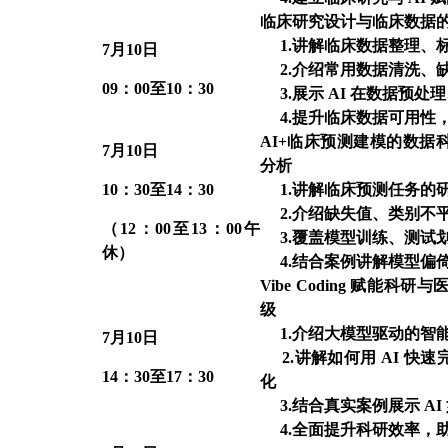
临床研究设计与临床数据的
1.
讲解临床数据整理、
7
月10日
2.介绍常用数据清洗、
09
：00至10：30
3.展示 AI 在数据预
4.提升临床数据可用性
AI+
临床预测建模的数据
7
月10日
分析
10
：30至14：30
1.
讲解临床预测任务的
2.介绍缺失值、类别不
（12：00至13：00午
3.覆盖模型训练、测试
休）
4.结合案例讲解模型偏
Vibe Coding
赋能科研与
级
1.
介绍大模型驱动的智
7
月10日
2.讲解如何用 AI 快
14
：30至17：30
化
3.结合真实案例展示 A
4.全面提升科研效率，