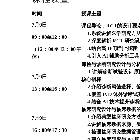
时间
授课主题
7
月9日
课程导论，RCT的设计要
1.
系统讲解医学研究方
09
：00至12：00
2.深度解析 RCT 研
3.结合高 IF 顶刊 “找
（12：00至13：00午
4.引入 AI 辅助分析
休）
筛检与
诊断
研究设计与分析
1.
讲解诊断试验设计原
7
月9日
核心指标
2.介绍诊断阈值选择、
13
：00至16：00
3.覆盖 IVD 体外诊
4.结合 AI 技术提升
临床研究设计与临床数据的
1.
介绍典型临床研究方
7
月9日
2.讲解临床数据来源、
16
：00至17：30
3.梳理临床研究数据管
4.建立临床研究与 AI 