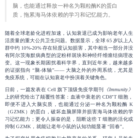
脑，也能通过释放一种名为颗粒酶K的蛋白
质，拖累海马体依赖的学习和记忆能力。
随着全球老龄化进程加速，认知衰退已成为影响老年人生
活质量的重大公共卫生问题。数据显示，全球 65 岁以上人
群中约 10%-20% 存在轻度认知损害，其中相当一部分并没
有阿尔茨海默病典型的淀粉样斑块和神经纤维缠结病理改
变。这一现象长期困扰着科学界，直到近年来，越来越多
的证据指向 “脑-体轴”—— 大脑之外的外周系统，尤其是
免疫系统，可能在认知衰老中扮演着关键角色。
日前，一篇发表在 Cell 旗下顶级免疫学期刊
《Immunity》
上的研究给出了颠覆性答案：血液中衰老的 CD8⁺T 细胞，
即便不进入大脑实质，也能通过分泌一种名为颗粒酶 K
（GZMK）的蛋白，破坏血脑屏障并损害海马体依赖的学
习记忆能力；更令人振奋的是，阻断这些 T 细胞的活化或
抑制 GZMK，就能让老年小鼠的认知功能显著 “回春”。