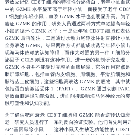
老效应记忆 CD8⁺T 细胞的特征性分泌蛋白，老年小鼠血浆
中的 GZMK 水平显著高于年轻小鼠，而接受了老年 CD8⁺
T 细胞的年轻小鼠，血浆 GZMK 水平也会明显升高。为了
验证 GZMK 的作用，研究人员通过两种方式单独提高年轻
小鼠的循环 GZMK 水平：一是让年轻 CD8⁺T 细胞过表达
GZMK 后再输注，二是通过水动力尾静脉注射直接让小鼠
全身表达 GZMK。结果两种方式都能成功诱导年轻小鼠出
现海马体依赖的认知障碍，而作为对照的另一种 T 细胞分
泌因子 CCL5 则没有这种作用。进一步的机制研究发现，
GZMK 本身并不能穿过完整的血脑屏障，它的作用靶点是
脑屏障细胞，包括血管内皮细胞、周细胞、平滑肌细胞和
脉络丛上皮细胞，这些细胞高表达 GZMK 的底物，其中就
包括蛋白酶激活受体 1（PAR1）。GZMK 通过切割 PAR1
导致血脑屏障功能紊乱，进而间接影响海马体神经元的突
触可塑性和认知功能。
为了确认靶向衰老 CD8⁺T 细胞和 GZMK 能否逆转认知衰
老，研究人员进行了一系列反向验证实验。他们首先利用
T
AP1
基因敲除小鼠——这种小鼠天生缺乏功能性的 CD8⁺T