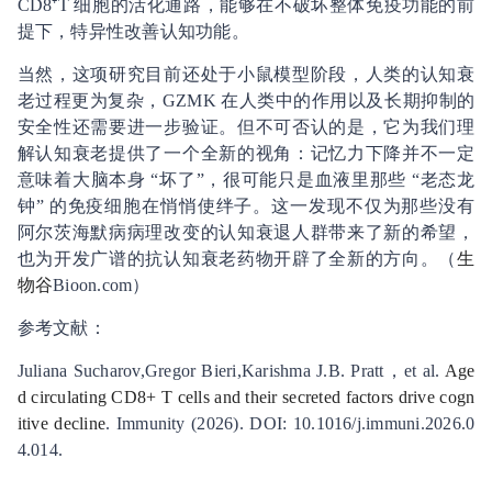
CD8⁺T 细胞的活化通路，能够在不破坏整体免疫功能的前
提下，特异性改善认知功能。
当然，这项研究目前还处于小鼠模型阶段，人类的认知衰
老过程更为复杂，GZMK 在人类中的作用以及长期抑制的
安全性还需要进一步验证。但不可否认的是，它为我们理
解认知衰老提供了一个全新的视角：记忆力下降并不一定
意味着大脑本身 “坏了”，很可能只是血液里那些 “老态龙
钟” 的免疫细胞在悄悄使绊子。这一发现不仅为那些没有
阿尔茨海默病病理改变的认知衰退人群带来了新的希望，
也为开发广谱的抗认知衰老药物开辟了全新的方向。（
生
物谷
Bioon.com）
参考文献：
Juliana Sucharov,Gregor Bieri,Karishma J.B. Pratt，et al.
Age
d circulating CD8+ T cells and their secreted factors drive cogn
itive decline
. Immunity (2026). DOI: 10.1016/j.immuni.2026.0
4.014.