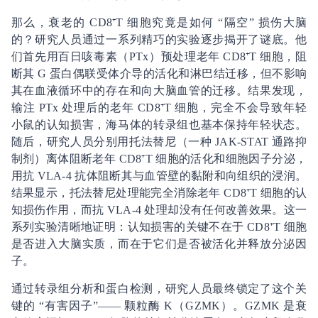
那么，衰老的 CD8⁺T 细胞究竟是如何 “隔空” 损伤大脑
的？研究人员通过一系列精巧的实验逐步揭开了谜底。他
们首先用百日咳毒素（PTx）预处理老年 CD8⁺T 细胞，阻
断其 G 蛋白偶联受体介导的活化和淋巴结迁移，但不影响
其在血液循环中的存在和向大脑血管的迁移。结果发现，
输注 PTx 处理后的老年 CD8⁺T 细胞，完全不会导致年轻
小鼠的认知损害，海马体的转录组也基本保持年轻状态。
随后，研究人员分别用托法替尼（一种 JAK-STAT 通路抑
制剂）离体阻断老年 CD8⁺T 细胞的活化和细胞因子分泌，
用抗 VLA-4 抗体阻断其与血管壁的黏附和向组织的浸润。
结果显示，托法替尼处理能完全消除老年 CD8⁺T 细胞的认
知损伤作用，而抗 VLA-4 处理却没有任何改善效果。这一
系列实验清晰地证明：认知损害的关键不在于 CD8⁺T 细胞
是否进入大脑实质，而在于它们是否被活化并释放分泌因
子。
通过转录组分析和蛋白检测，研究人员最终锁定了这个关
键的 “有害因子”—— 颗粒酶 K（GZMK）。GZMK 是衰