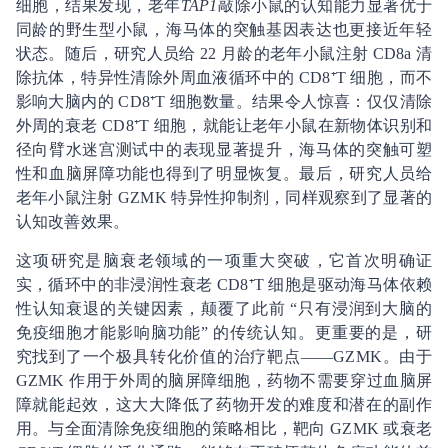
细胞，结果发现，老年
TAP1
敲除小鼠的认知能力显著优于
同龄的野生型小鼠，海马体的突触基因表达也更接近年轻
状态。随后，研究人员给 22 月龄的老年小鼠注射 CD8a 清
除抗体，特异性清除外周血液循环中的 CD8⁺T 细胞，而不
影响大脑内的 CD8⁺T 细胞数量。结果令人惊喜：仅仅清除
外周的衰老 CD8⁺T 细胞，就能让老年小鼠在新物体识别和
径向臂水迷宫测试中的表现显著提升，海马体的突触可塑
性和血脑屏障功能也得到了明显恢复。最后，研究人员给
老年小鼠注射 GZMK 特异性抑制剂，同样观察到了显著的
认知改善效果。
这项研究是脑衰老领域的一项重大突破，它首次明确证
实，循环中的非浸润性衰老 CD8⁺T 细胞是驱动海马体依赖
性认知衰退的关键因素，颠覆了此前 “只有浸润到大脑的
免疫细胞才能影响脑功能” 的传统认知。更重要的是，研
究找到了一个极具转化价值的治疗靶点——GZMK。由于
GZMK 作用于外周的脑屏障细胞，药物不需要穿过血脑屏
障就能起效，这大大降低了药物开发的难度和潜在的副作
用。与全面清除免疫细胞的策略相比，靶向 GZMK 或衰老