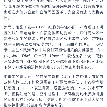
自身 CD8⁺T 细胞的年轻小鼠。令人意外的是，输注的 CD8
⁺T 细胞绝大多数停留在脾脏等外周免疫器官，只有极少量
出现在大脑的血管和血管周围区域，完全没有进入大脑实
质。
然而，接受了老年 CD8⁺T 细胞的年轻小鼠，却表现出了明
显的认知衰老迹象：在新物体识别测试中，它们无法区分
熟悉和陌生的物体；在径向臂水迷宫测试中，它们寻找隐
藏平台的错误次数显著增加。分子层面的检测进一步揭
示，这些小鼠海马体中与突触可塑性相关的关键基因（如
S
ynapsin1
、
Dlg4
、
CamkII
、
Homer1
）表达显著下调，突触
后致密蛋白 PSD-95 和 NMDA 受体亚基 NR2B/NR2A 比值
下降，神经元的活性标志物 c-Fos 阳性细胞数量减少。
更重要的是，它们的血脑屏障也出现了明显损伤：血管内
皮标志物 CD31 和胶原蛋白 1 的覆盖度降低，血管平滑肌
肌动蛋白 ACTA2 表达升高，紧密连接蛋白 ZO-1 的水平下
降。值得注意的是，整个过程中并没有检测到小胶质细胞
的活化和神经炎症反应，这说明衰老 CD8⁺T 细胞对大脑的
影响并非通过传统的炎症通路介导。