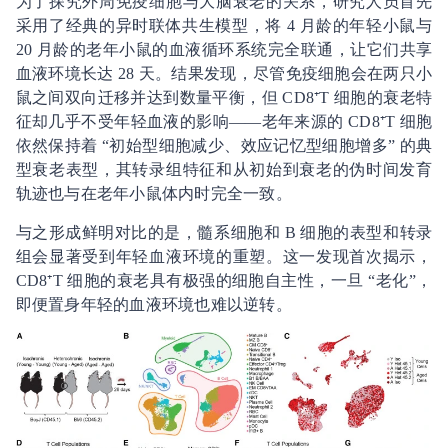
为了探究外周免疫细胞与大脑衰老的关系，研究人员首先
采用了经典的异时联体共生模型，将 4 月龄的年轻小鼠与
20 月龄的老年小鼠的血液循环系统完全联通，让它们共享
血液环境长达 28 天。结果发现，尽管免疫细胞会在两只小
鼠之间双向迁移并达到数量平衡，但 CD8⁺T 细胞的衰老特
征却几乎不受年轻血液的影响——老年来源的 CD8⁺T 细胞
依然保持着 “初始型细胞减少、效应记忆型细胞增多” 的典
型衰老表型，其转录组特征和从初始到衰老的伪时间发育
轨迹也与在老年小鼠体内时完全一致。
与之形成鲜明对比的是，髓系细胞和 B 细胞的表型和转录
组会显著受到年轻血液环境的重塑。这一发现首次揭示，
CD8⁺T 细胞的衰老具有极强的细胞自主性，一旦 “老化”，
即便置身年轻的血液环境也难以逆转。