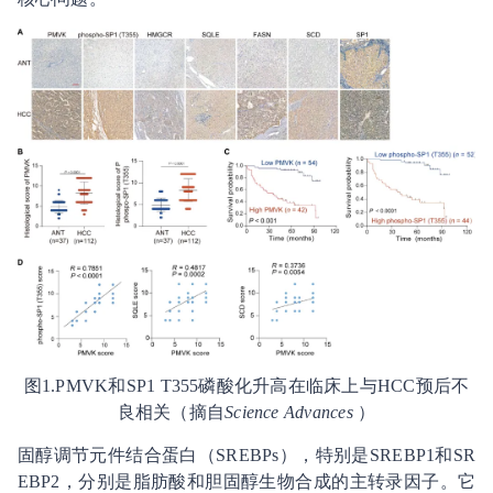
图1.PMVK和SP1 T355磷酸化升高在临床上与HCC预后不
良相关（摘自
Science Advances
）
固醇调节元件结合蛋白（SREBPs），特别是SREBP1和SR
EBP2，分别是脂肪酸和胆固醇生物合成的主转录因子。它