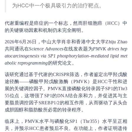
为HCC中一个极具吸引力的治疗靶点。
代谢重编程是癌症的一个标志，然而肝细胞癌（HCC）中
的关键驱动因素和机制仍未完全阐明。
2026年6月26日，中山大学肖非和香港中文大学Zhiju Zhao
共同通讯在
Science Advances
在线发表题为
PMVK drives hep
atocarcinogenesis via SP1 phosphorylation–mediated lipid met
abolic reprogramming
的研究论文。
该研究通过基于代谢的CRISPR筛选，作者鉴定出甲羟戊酸
途径酶——磷酸甲羟戊酸激酶（PMVK）是HCC干性和进
展的关键调控因子。PMVK直接磷酸化转录因子SP1的Thr3
55位点，这增强了SP1的DNA结合亲和力，并促进其与主
要脂质调控因子SREBP1/2的相互作用，从而驱动了从头合
成胆固醇和脂肪酸所必需的转录程序。
临床上，PMVK水平与磷酸化SP1（Thr355）水平呈正相
关，并预示HCC患者预后不良。在功能上，作者证明遗传