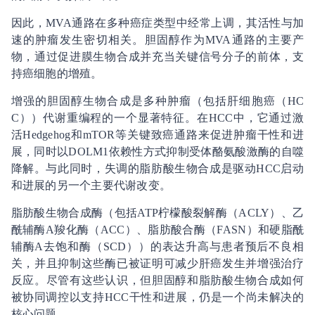
因此，MVA通路在多种癌症类型中经常上调，其活性与加
速的肿瘤发生密切相关。胆固醇作为MVA通路的主要产
物，通过促进膜生物合成并充当关键信号分子的前体，支
持癌细胞的增殖。
增强的胆固醇生物合成是多种肿瘤（包括肝细胞癌（HC
C））代谢重编程的一个显著特征。在HCC中，它通过激
活Hedgehog和mTOR等关键致癌通路来促进肿瘤干性和进
展，同时以DOLM1依赖性方式抑制受体酪氨酸激酶的自噬
降解。与此同时，失调的脂肪酸生物合成是驱动HCC启动
和进展的另一个主要代谢改变。
脂肪酸生物合成酶（包括ATP柠檬酸裂解酶（ACLY）、乙
酰辅酶A羧化酶（ACC）、脂肪酸合酶（FASN）和硬脂酰
辅酶A去饱和酶（SCD））的表达升高与患者预后不良相
关，并且抑制这些酶已被证明可减少肝癌发生并增强治疗
反应。尽管有这些认识，但胆固醇和脂肪酸生物合成如何
被协同调控以支持HCC干性和进展，仍是一个尚未解决的
核心问题。