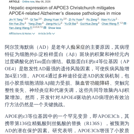
阿尔茨海默病（AD）是老年人
痴呆症
的主要原因，其病理
特征为细胞外β-淀粉样蛋白（Aβ）斑块的积聚和神经元内
过度磷酸化的Tau蛋白缠结。载脂蛋白E的ε4等位基因（AP
OE4）是散发性AD最强的遗传风险因素，可使疾病风险增
加4至15倍。APOE4通过多种途径促进AD的发病机制，包
括小胶质细胞清除Aβ能力受损、脑
血管
功能障碍
、突触完
整性丧失、神经炎症和代谢失调，这些共同导致脑内Aβ积
聚增加。然而，开发针对APOE4驱动的AD病理的有效治
疗方法仍然是一个关键挑战。
APOE的ε3等位基因中的一个罕见变异，即APOE3Ch，其
携带第136位精氨酸到丝氨酸的替换（R136S），被预测为
AD的潜在保护因素。研究表明，APOE3Ch增强了小胶质