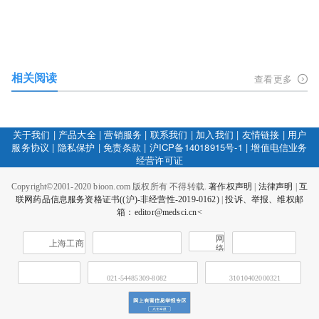
相关阅读
查看更多
关于我们
|
产品大全
|
营销服务
|
联系我们
|
加入我们
|
友情链接
|
用户
服务协议
|
隐私保护
|
免责条款
|
沪ICP备14018915号-1
|
增值电信业务
经营许可证
Copyright©2001-2020 bioon.com 版权所有 不得转载.
著作权声明
|
法律声明
|
互
联网药品信息服务资格证书((沪)-非经营性-2019-0162)
|
投诉、举报、维权邮
箱：editor@medsci.cn<
网
上海工商
络
社
会
征
021-54485309-8082
31010402000321
信
网