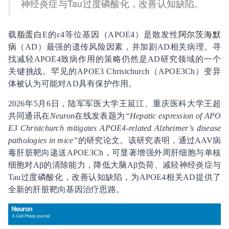
神经炎症与Tau过度磷酸化，改善认知缺陷。
载
脂蛋白
E的ε4等位基因（APOE4）是散发性
阿尔茨海默
病
（AD）最强的遗传风险因素，并加剧AD相关病理。寻
找减轻APOE4致病作用的策略仍然是AD研究领域的一个
关键挑战。罕见的APOE3 Christchurch（APOE3Ch）变异
体被认为可能对AD具有保护作用。
2026年5月6日，陆军军医大学王延江、重庆医科大学王超
共同通讯在
Neuron
在线发表题为
“Hepatic expression of APO
E3 Christchurch mitigates APOE4-related Alzheimer’s disease
pathologies in mice”
的研究论文。该研究表明，通过AAV病
毒肝脏靶向递送APOE3Ch，可显著增强外周肝细胞与单核
细胞对Aβ的清除能力，降低大脑Aβ负荷、减轻神经炎症与
Tau过度磷酸化，改善认知缺陷，为APOE4相关AD提供了
全新的肝脏靶向基因治疗思路。