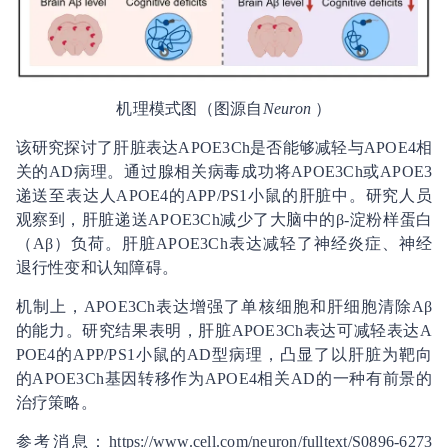
机理模式图（图源自
Neuron
）
该研究探讨了肝脏表达APOE3Ch是否能够减轻与APOE4相
关的AD病理。通过腺相关病毒成功将APOE3Ch或APOE3
递送至表达人APOE4的APP/PS1小鼠的肝脏中。研究人员
观察到，肝脏递送APOE3Ch减少了大脑中的β-淀粉样蛋白
（Aβ）负荷。肝脏APOE3Ch表达减轻了神经炎症、神经
退行性变和认知障碍。
机制上，APOE3Ch表达增强了单核细胞和肝细胞清除Aβ
的能力。研究结果表明，肝脏APOE3Ch表达可减轻表达A
POE4的APP/PS1小鼠的AD型病理，凸显了以肝脏为靶向
的APOE3Ch基因转移作为APOE4相关AD的一种有前景的
治疗策略。
参考消息：https://www.cell.com/neuron/fulltext/S0896-6273