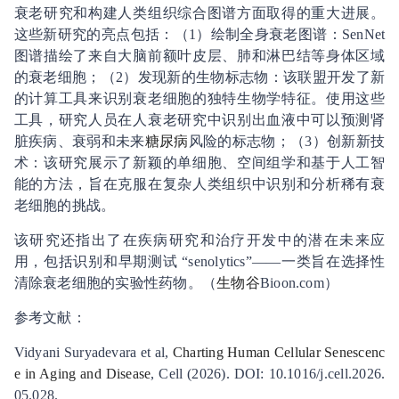
衰老研究和构建人类组织综合图谱方面取得的重大进展。
这些新研究的亮点包括：（1）绘制全身衰老图谱：SenNet
图谱描绘了来自大脑前额叶皮层、肺和淋巴结等身体区域
的衰老细胞；（2）发现新的生物标志物：该联盟开发了新
的计算工具来识别衰老细胞的独特生物学特征。使用这些
工具，研究人员在人衰老研究中识别出血液中可以预测肾
脏疾病、衰弱和未来
糖尿病
风险的标志物；（3）创新新技
术：该研究展示了新颖的单细胞、空间组学和基于人工智
能的方法，旨在克服在复杂人类组织中识别和分析稀有衰
老细胞的挑战。
该研究还指出了在疾病研究和治疗开发中的潜在未来应
用，包括识别和早期测试 “senolytics”——一类旨在选择性
清除衰老细胞的实验性药物。（
生物谷
Bioon.com）
参考文献：
Vidyani Suryadevara et al,
Charting Human Cellular Senescenc
e in Aging and Disease
, Cell (2026). DOI: 10.1016/j.cell.2026.
05.028.