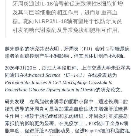
牙周炎通过IL-18信号轴促进致病性B细胞扩增
及其与巨噬细胞的相互作用，进而加重高血
糖。靶向NLRP3/IL-18轴有望用于预防牙周炎
引发的糖代谢紊乱及异常免疫细胞相互作用。
越来越多的研究共识表明，牙周炎（PD）会对 2 型糖尿病
患者的血糖控制产生不利影响，但其具体机制尚不明确。
2026年3月20日，浙江大学段胜仲、上海交通大学朱亚琴共
同通讯在
Advanced Science（IF=14.1）
在线发表题为
Periodontitis Induces B Cell-Macrophage Crosstalk to
Exacerbate Glucose Dysregulation in Obesity
的研究论文。
研究发现，在高脂饮食诱导的肥胖小鼠中，通过长期口腔
结扎诱导的牙周炎可显著加重高血糖症状并增强肝脏糖异
生作用；相较于脂肪组织和肌肉组织，牙周炎对肝脏胰岛
素抵抗的影响更为显著。在免疫学上，PD增加了全身B细
胞丰度，促进肝脏B2细胞动员，促进Kupffer细胞和脂肪组