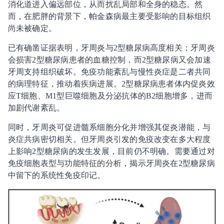
消化道进入偏远部位，从而扰乱局部和全身的稳态。然
而，在肥胖的背景下，帕金森病最主要受影响的目标组织
尚未被确定。
已有确凿证据表明，牙周炎与2型糖尿病高度相关；牙周炎
会损害2型糖尿病患者的血糖控制，而2型糖尿病又会加速
牙周支持组织破坏。免疫功能紊乱与慢性炎症是二者共同
的病理特征，推动着疾病进展。2型糖尿病患者体内促炎效
应T细胞、M1型巨噬细胞及分泌抗体的B2细胞增多，进而
加剧代谢紊乱。
同时，牙周炎可促进髓系细胞分化并增强其促炎潜能，与
炎症共病密切相关。但牙周炎引发的免疫改变在多大程度
上影响2型糖尿病的发生发展，目前仍不明确。需要通过对
免疫细胞表型与功能特征的分析，揭示牙周炎在2型糖尿病
中留下的系统性免疫印记。