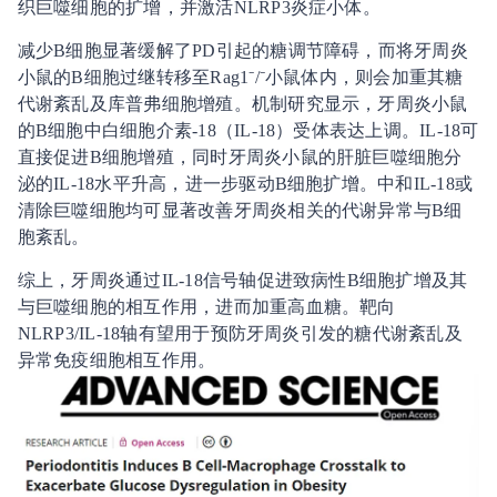
织巨噬细胞的扩增，并激活NLRP3炎症小体。
减少B细胞显著缓解了PD引起的糖调节障碍，而将牙周炎
小鼠的B细胞过继转移至Rag1⁻/⁻小鼠体内，则会加重其糖
代谢紊乱及库普弗细胞增殖。机制研究显示，牙周炎小鼠
的B细胞中白细胞介素-18（IL-18）受体表达上调。IL-18可
直接促进B细胞增殖，同时牙周炎小鼠的肝脏巨噬细胞分
泌的IL-18水平升高，进一步驱动B细胞扩增。中和IL-18或
清除巨噬细胞均可显著改善牙周炎相关的代谢异常与B细
胞紊乱。
综上，牙周炎通过IL-18信号轴促进致病性B细胞扩增及其
与巨噬细胞的相互作用，进而加重高血糖。靶向
NLRP3/IL-18轴有望用于预防牙周炎引发的糖代谢紊乱及
异常免疫细胞相互作用。