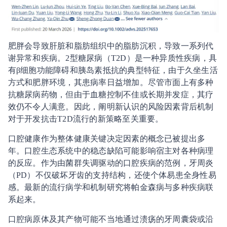
肥胖会导致肝脏和脂肪组织中的脂肪沉积，导致一系列代
谢异常和疾病。2型糖尿病（T2D）是一种异质性疾病，具
有β细胞功能障碍和胰岛素抵抗的典型特征，由于久坐生活
方式和肥胖环境，其患病率日益增加。尽管市面上有多种
抗糖尿病药物，但由于血糖控制不佳或长期并发症，其疗
效仍不令人满意。因此，阐明新认识的风险因素背后机制
对于开发抗击T2D流行的新策略至关重要。
口腔健康作为整体健康关键决定因素的概念已被提出多
年。口腔生态系统中的稳态缺陷可能影响宿主对各种病理
的反应。作为由菌群失调驱动的口腔疾病的范例，牙周炎
（PD）不仅破坏牙齿的支持结构，还使个体易患全身性易
感。最新的流行病学和机制研究将帕金森病与多种疾病联
系起来。
口腔病原体及其产物可能不当地通过溃疡的牙周囊袋或沿