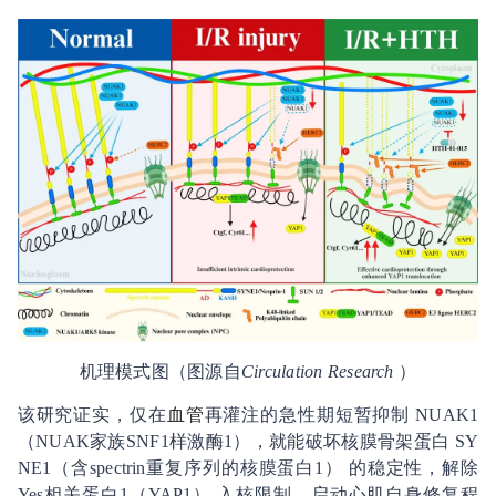
机理模式图（图源自
Circulation Research
）
该研究证实，仅在
血管
再灌注的急性期短暂抑制 NUAK1
（NUAK家族SNF1样激酶1），就能破坏核膜骨架蛋白 SY
NE1（含spectrin重复序列的核膜蛋白1） 的稳定性，解除
Yes相关蛋白1（YAP1） 入核限制，启动心肌自身修复程