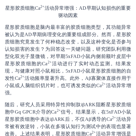
2+
星形胶质细胞Ca
活动异常增强：AD早期认知损伤的重要
驱动因素
星形胶质细胞是脑内最丰富的胶质细胞类型，其功能异常
被认为是AD早期病理变化的重要组成部分。然而，星形胶
质细胞究竟发生了何种稳态改变，以及这种变化是否参与
认知损害的发生？为回答这一关键问题，研究团队利用微
型化双光子显微镜，对早期5xFAD小鼠内侧前额叶皮层中
2+
星形胶质细胞的Ca
活动进行了实时动态监测。结果发
现，与健康对照小鼠相比，5xFAD小鼠星形胶质细胞的自
2+
发性Ca
活动频率显著升高。此外，Aβ寡聚体直接作用于
2+
小鼠或人脑组织切片时，也可诱发类似的Ca
活动异常增
强。
随后，研究人员采用特异性抑制肽iβARK阻断星形胶质细
2+
胞中Gq GPCR介导的Ca
信号。结果显示，在5xFAD小鼠
2+
星形胶质细胞中表达iβARK后，不仅Aβ诱导的Ca
活动异
常被有效逆转，小鼠在多项认知行为测试中的表现也显著
2+
改善。上述结果表明，星形胶质细胞Ca
活动异常增强是