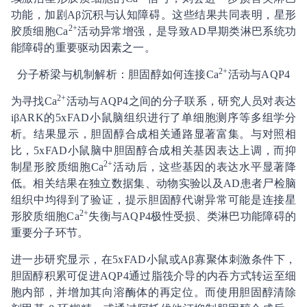
功能，加剧Aβ沉积与认知障碍。这些结果共同表明，星形
2+
胶质细胞Ca
活动异常增强，是导致AD早期类淋巴系统功
能障碍的重要驱动因素之一。
2+
分子桥梁与机制解析：胆固醇如何连接Ca
活动与AQP4
2+
为寻找Ca
活动与AQP4之间的分子联系，研究人员对表达
iβARK的5xFAD小鼠脑组织进行了单细胞测序等多组学分
析。结果显示，胆固醇合成相关通路显著富集。与对照相
比，5xFAD小鼠脑中胆固醇合成相关基因表达上调，而抑
2+
制星形胶质细胞Ca
活动后，这些基因的表达水平显著降
低。相关结果在独立数据集、动物实验以及AD患者尸检脑
组织中均得到了验证，提示胆固醇代谢异常可能是连接星
2+
形胶质细胞Ca
失衡与AQP4极性受损、类淋巴功能障碍的
重要分子环节。
进一步研究显示，在5xFAD小鼠或Aβ寡聚体刺激条件下，
胆固醇积累可促进AQP4通过脂筏介导的内吞方式转运至细
胞内部，并增加其向溶酶体的再定位。而使用胆固醇清除