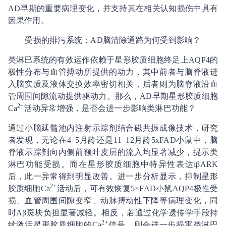
AD早期的重要病理变化，并支持其在相关认知损伤中具有
因果作用。
受损的排污系统：AD脑清除通路为何受到影响？
类淋巴系统的有效运作依赖于星形胶质细胞终足上AQP4的
极性分布与
血管
搏动所提供的动力，其中前者与脑脊液进
入脑实质及液体交换效率密切相关，后者则为脑脊液沿血
管周围间隙流动提供驱动力。那么，AD早期星形胶质细胞
2+
Ca
活动异常增强，是否会进一步影响类淋巴功能？
通过小脑延髓池内注射示踪剂结合磁共振成像技术，研究
者发现，无论在4–5月龄还是11–12月龄5xFAD小鼠中，脑
脊液示踪剂向内侧前额叶皮层的流入均显著减少，提示类
淋巴功能受损。而在星形胶质细胞中特异性表达iβARK
后，此一异常得到明显改善。进一步分析显示，抑制星形
2+
胶质细胞Ca
活动后，可有效恢复5×FAD小鼠AQP4极性受
损、血管周围间隙变窄、动脉搏动性下降等病理变化，同
时Aβ斑块负担显著减轻。相反，若通过化学遗传学手段持
2+
续激活星形胶质细胞的Ca
信号，则会进一步损害类淋巴