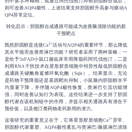
剂甲基-β-环糊精，或通过阿托伐他汀抑制胆固醇合成后，
则可改善AQP4极性，上述结果支持胆固醇升高参与驱动A
QP4异常定位。
转化启示：胆固醇合成通路可能成为改善脑清除功能的新
干预靶点
2+
既然胆固醇是连接Ca
活动与AQP4的重要环节，那么降低
其水平能否改善类淋巴功能？研究者采用了两种策略：一
是给予5xFAD小鼠口服临床常用降脂药阿托伐他汀，二是
利用RNA干扰技术在星形胶质细胞中特异性敲低胆固醇合
成通路关键酶角鲨烯环氧化酶（Sqle）。结果显示，无论
是药物干预降脂还是基因靶向抑制，小鼠脑内胆固醇水平
均显著下降，并伴随AQP4极性恢复，类淋巴引流功能增
强，同时改善认知行为表现。这些结果进一步支持了胆固
醇代谢在该机制链中的作用，并提示相关通路具有潜在干
预价值，以及
他汀类药
物老药新用的潜力。
2+
这项研究的重要意义在于，它将星形胶质细胞Ca
异常、
胆固醇代谢重塑、AQP4极性紊乱与类淋巴/脑膜淋巴清除