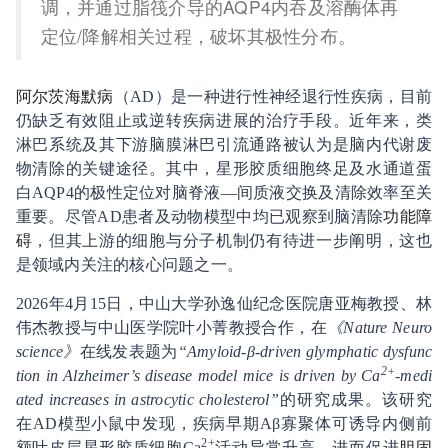
调，并通过脂筏介导的AQP4内吞及溶酶体再
定位/降解相关过程，破坏其极性分布。
阿尔茨海默病
（AD）是一种进行性神经退行性疾病，目前
仍缺乏有效阻止或逆转疾病进展的治疗手段。近年来，类
淋巴系统及其下游脑膜淋巴引流通路被认为是脑内代谢废
物清除的关键途径。其中，星形胶质细胞终足及水通道蛋
白AQP4的极性定位对脑脊液—间质液交换及清除效率至关
重要。尽管AD患者及动物模型中均已观察到脑清除
功能障
碍
，但其上游的细胞与分子机制仍有待进一步阐明，这也
是领域内关注的核心问题之一。
2026年4月15日，中山大学孙逸仙纪念医院唐亚梅教授、林
伟杰教授与中山医学院叶小菁教授合作，在
《Nature Neuro
science》
在线发表题为
“Amyloid-β-driven glymphatic dysfunc
2+
tion in Alzheimer’s disease model mice is driven by Ca
-medi
ated increases in astrocytic cholesterol”
的研究成果。该研究
在AD模型小鼠中发现，疾病早期Aβ寡聚体可诱导内侧前
2+
额叶皮层星形胶质细胞Ca
活动异常升高，进而促进
胆固