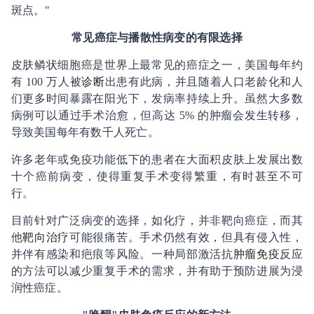
斑点。"
常见癌症与播散性病变的有限选择
皮肤鳞状细胞癌是世界上最常见的癌症之一，美国每年约
有 100 万人被
诊断
出患有此病，并且随着人口老龄化和人
们更多时间暴露在阳光下，发病率持续上升。虽然大多数
病例可以通过手术治愈，但高达 5% 的肿瘤会发生转移，
导致美国每年有数千人死亡。
许多老年或免疫功能低下的患者在大面积皮肤上发展出数
十个癌前病变，使得重复手术变得繁重，有时甚至不可
行。
目前针对广泛病变的选择，如化疗，并非靶向癌症，而其
他
靶向治疗
可能很痛苦。手术仍然有效，但具有侵入性，
并伴有感染和疤痕等风险。一种局部激活抗
肿瘤免疫
反应
的方法可以减少重复手术的需求，并有助于预防进展为浸
润性癌症。