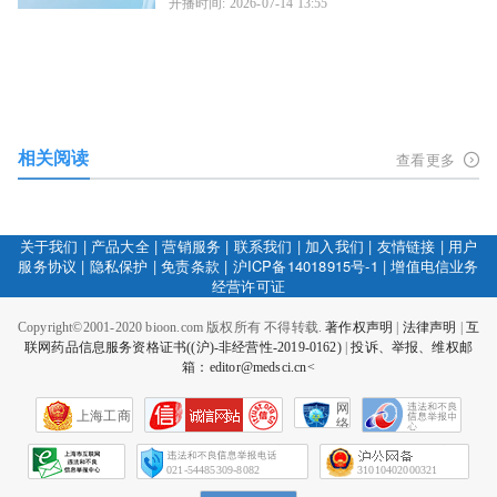
开播时间: 2026-07-14 13:55
相关阅读
查看更多
关于我们
|
产品大全
|
营销服务
|
联系我们
|
加入我们
|
友情链接
|
用户
服务协议
|
隐私保护
|
免责条款
|
沪ICP备14018915号-1
|
增值电信业务
经营许可证
Copyright©2001-2020 bioon.com 版权所有 不得转载.
著作权声明
|
法律声明
|
互
联网药品信息服务资格证书((沪)-非经营性-2019-0162)
|
投诉、举报、维权邮
箱：editor@medsci.cn<
网
上海工商
络
社
会
征
021-54485309-8082
31010402000321
信