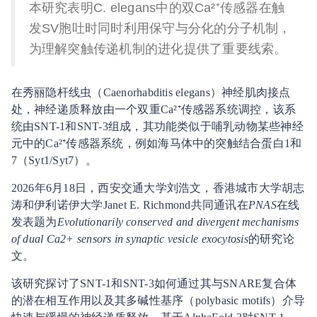
本研究表明C. elegans中的双Ca²⁺传感器在触
发SV胞吐时同时利用保守与分化的分子机制，
为理解突触传递机制的进化提供了重要线索。
在秀丽隐杆线虫（Caenorhabditis elegans）神经肌肉接点
处，神经递质释放由一个双重Ca²⁺传感器系统调控，该系
统由SNT-1和SNT-3组成，其功能类似于哺乳动物某些神经
元中的Ca²⁺传感器系统，例如海马体中的突触结合蛋白1和
7（Syt1/Syt7）。
2026年6月18日，西安交通大学刘浩文，香港城市大学胡志
涛和伊利诺伊大学Janet E. Richmond共同通讯在
PNAS
在线
发表题为
Evolutionarily conserved and divergent mechanisms
of dual Ca2+ sensors in synaptic vesicle exocytosis
的研究论
文。
该研究探讨了SNT-1和SNT-3如何通过其与SNARE复合体
的潜在相互作用以及其多碱性基序（polybasic motifs）介导