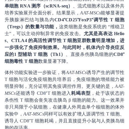
单细胞 RNA 测序（scRNA-seq）
、流式细胞术以及体外共
培养实验展开全面分析。结果显示，
AAT-MSCs
能够显著提
升胰腺淋巴结与胰岛内
CD4⁺CD25⁺FoxP3⁺调节性 T 细胞
（Tregs）的数量与功能，
这类细胞是免疫系统的 “维稳卫
士”，可以主动抑制异常的免疫攻击。
尤其是高表达 Helio
s、CTLA4 的高活性调节性 T 细胞亚群数量明显增加，进
一步强化了免疫抑制效果。与此同时，机体内介导炎症反
应的1 型辅助 T 细胞（Th1）
、直接杀伤胰岛细胞的
CD8⁺
细胞毒性 T 细胞
数量显著下降。
体外功能实验进一步验证，将
AAT-MSCs
诱导产生的调节性
T 细胞与活化免疫细胞共培养后，免疫细胞的增殖能力被
明显抑制，充分证明其免疫调控作用。更关键的是，
AAT-
MSCs
还能诱导 CD8⁺T 细胞进入
耗竭表型
，处于该状态的
杀伤性 T 细胞会丧失攻击胰岛 β 细胞的能力。这一效果并
非只局限于小鼠细胞，在健康人外周血单个核细胞的体外
实验中，
AAT-MSCs
同样可以有效扩增人源调节性 T 细胞、
诱导人 CD8⁺T 细胞耗竭，并且直接提升小鼠与人类胰岛细
胞的存活率。