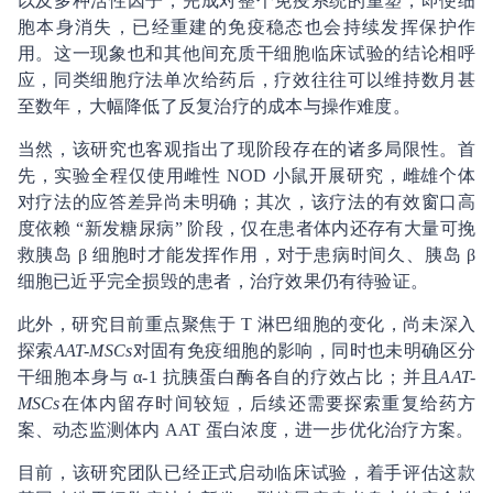
以及多种活性因子，完成对整个免疫系统的重塑，即便细
胞本身消失，已经重建的免疫稳态也会持续发挥保护作
用。这一现象也和其他间充质干细胞临床试验的结论相呼
应，同类细胞疗法单次给药后，疗效往往可以维持数月甚
至数年，大幅降低了反复治疗的成本与操作难度。
当然，该研究也客观指出了现阶段存在的诸多局限性。首
先，实验全程仅使用雌性 NOD 小鼠开展研究，雌雄个体
对疗法的应答差异尚未明确；其次，该疗法的有效窗口高
度依赖 “新发糖尿病” 阶段，仅在患者体内还存有大量可挽
救胰岛 β 细胞时才能发挥作用，对于患病时间久、胰岛 β
细胞已近乎完全损毁的患者，治疗效果仍有待验证。
此外，研究目前重点聚焦于 T 淋巴细胞的变化，尚未深入
探索
AAT-MSCs
对固有免疫细胞的影响，同时也未明确区分
干细胞本身与 α-1 抗胰蛋白酶各自的疗效占比；并且
AAT-
MSCs
在体内留存时间较短，后续还需要探索重复给药方
案、动态监测体内 AAT 蛋白浓度，进一步优化治疗方案。
目前，该研究团队已经正式启动临床试验，着手评估这款