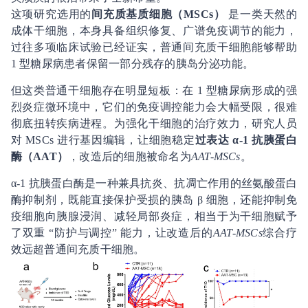
这项研究选用的
间充质基质细胞（MSCs）
是一类天然的
成体干细胞，本身具备组织修复、广谱免疫调节的能力，
过往多项临床试验已经证实，普通间充质干细胞能够帮助
1 型糖尿病患者保留一部分残存的胰岛分泌功能。
但这类普通干细胞存在明显短板：在 1 型糖尿病形成的强
烈炎症微环境中，它们的免疫调控能力会大幅受限，很难
彻底扭转疾病进程。为强化干细胞的治疗效力，研究人员
对 MSCs 进行基因编辑，让细胞稳定
过表达 α-1 抗胰蛋白
酶（AAT）
，改造后的细胞被命名为
AAT-MSCs
。
α-1 抗胰蛋白酶是一种兼具抗炎、抗凋亡作用的丝氨酸蛋白
酶抑制剂，既能直接保护受损的胰岛 β 细胞，还能抑制免
疫细胞向胰腺浸润、减轻局部炎症，相当于为干细胞赋予
了双重 “防护与调控” 能力，让改造后的
AAT-MSCs
综合疗
效远超普通间充质干细胞。