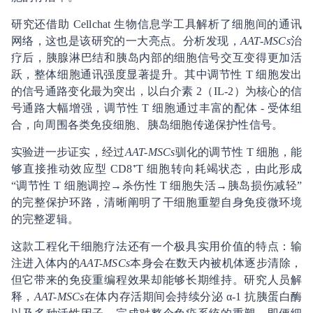
研究还借助 Cellchat 生物信息学工具解析了细胞间的通讯
网络，这也是该研究的一大亮点。分析发现，
AAT-MSCs
治
疗后，胰腺淋巴结和胰岛内部的细胞信号交互变得更加活
跃，整体细胞通讯强度显著提升。其中调节性 T 细胞发出
的信号通路变化最为突出，以白介素 2（IL-2）为核心的信
号通路大幅增强，调节性 T 细胞通过丰富的配体 - 受体组
合，向周围各类免疫细胞、胰岛细胞传递保护性信号。
实验进一步证实，经过
AAT-MSCs
驯化的调节性 T 细胞，能
够直接推动效应型 CD8⁺T 细胞转向耗竭状态，由此形成
“调节性 T 细胞调控→杀伤性 T 细胞失活→胰岛损伤减轻”
的完整保护环路，清晰阐明了干细胞重塑自身免疫微环境
的完整逻辑。
这款工程化干细胞疗法还有一个极具实用价值的特点：输
注进入体内的
AAT-MSCs
本身会在数天内被机体逐步清除，
但它带来的免疫重编程效果却能够长期维持。研究人员解
释，
AAT-MSCs
在体内存活期间会持续分泌 α-1 抗胰蛋白酶