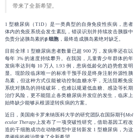
带来了全新希望。
1 型糖尿病（T1D）是一类典型的自身免疫性疾病，患者
体内的免疫系统会发生紊乱，错误识别并持续攻击胰腺中
负责分泌胰岛素的
β 细胞
，最终造成胰岛素绝对缺乏。
目前全球 1 型糖尿病患者数量已超 900 万，发病率还在以
每年 3% 的速度持续攀升。在我国，儿童青少年群体的年
发病率达到每 10 万人 1.93 例，患病低龄化的趋势愈发明
显。现阶段临床唯一的标准干预手段是终身注射外源性胰
岛素，但这种方式仅能被动控制血糖水平，无法阻断免疫
系统对胰岛的持续破坏，也难以规避低血糖、感染等长期
治疗风险，更不能阻止各类糖尿病并发症的发生，临床上
始终缺少能够从根源逆转疾病的方案。
近日，美国南卡罗来纳医科大学的研究团队在国际期刊
Mol
ecular Therapy
上发布了一项突破性研究，借助基因工程改
造的干细胞成功在动物模型中逆转新发 1 型糖尿病，为这
类顽疾的根治带来了全新希望。