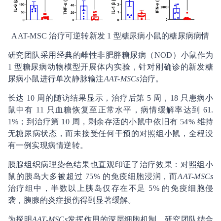
AAT-MSC 治疗可逆转新发 1 型糖尿病小鼠的糖尿病病情
研究团队采用经典的雌性非肥胖糖尿病（NOD）小鼠作为
1 型糖尿病动物模型开展体内实验，针对刚确诊的新发糖
尿病小鼠进行单次静脉输注
AAT-MSCs
治疗。
长达 10 周的随访结果显示，治疗后第 5 周，18 只患病小
鼠中有 11 只血糖恢复至正常水平，病情缓解率达到 61.
1%；到治疗第 10 周，剩余存活的小鼠中依旧有 54% 维持
无糖尿病状态，而未接受任何干预的对照组小鼠，全程没
有一例实现病情逆转。
胰腺组织病理染色结果也直观印证了治疗效果：对照组小
鼠的胰岛大多被超过 75% 的免疫细胞浸润，而
AAT-MSCs
治疗组中，半数以上胰岛仅存在不足 5% 的免疫细胞侵
袭，胰腺的炎症损伤得到显著缓解。
为探明
AAT-MSCs
发挥作用的深层细胞机制，研究团队结合