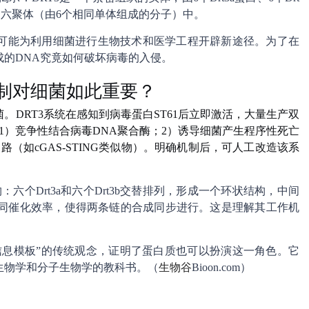
的六聚体（由6个相同单体组成的分子）中。
可能为利用细菌进行生物技术和医学工程开辟新途径。为了在
的DNA究竟如何破坏病毒的入侵。
制对细菌如此重要？
DRT3系统在感知到病毒蛋白ST61后立即激活，大量生产双
1）竞争性结合病毒DNA聚合酶；2）诱导细菌产生程序性死亡
路（如cGAS-STING类似物）。明确机制后，可人工改造该系
六个Drt3a和六个Drt3b交替排列，形成一个环状结构，中间
协同催化效率，使得两条链的合成同步进行。这是理解其工作机
信息模板”的传统观念，证明了蛋白质也可以扮演这一角色。它
生物学和分子生物学的教科书。（
生物谷
Bioon.com）