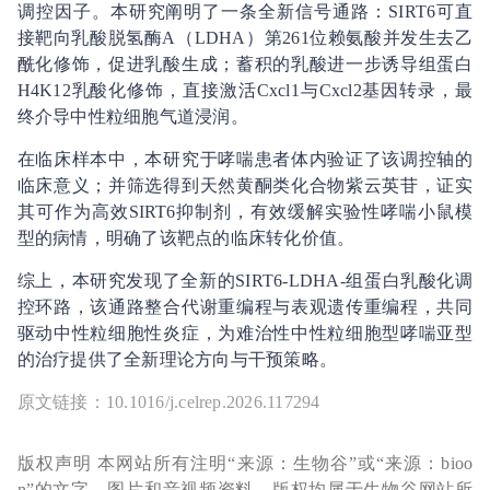
调控因子。本研究阐明了一条全新信号通路：SIRT6可直
接靶向乳酸脱氢酶A（LDHA）第261位赖氨酸并发生去乙
酰化修饰，促进乳酸生成；蓄积的乳酸进一步诱导组蛋白
H4K12乳酸化修饰，直接激活Cxcl1与Cxcl2基因转录，最
终介导中性粒细胞气道浸润。
在临床样本中，本研究于哮喘患者体内验证了该调控轴的
临床意义；并筛选得到天然黄酮类化合物紫云英苷，证实
其可作为高效SIRT6抑制剂，有效缓解实验性哮喘小鼠模
型的病情，明确了该靶点的临床转化价值。
综上，本研究发现了全新的SIRT6-LDHA-组蛋白乳酸化调
控环路，该通路整合代谢重编程与表观遗传重编程，共同
驱动中性粒细胞性炎症，为难治性中性粒细胞型哮喘亚型
的治疗提供了全新理论方向与干预策略。
原文链接：10.1016/j.celrep.2026.117294
版权声明 本网站所有注明“来源：生物谷”或“来源：bioo
n”的文字、图片和音视频资料，版权均属于生物谷网站所