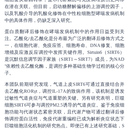
在潜在关联。但目前，启动糖酵解偏移的上游调控因子，
以及乳酸介导的乳酸化修饰在中性粒细胞型哮喘发病机制
中的具体作用，仍缺乏深入研究。
蛋白质翻译后修饰在哮喘发病机制中的作用日益受到关
注。乙酰化/去乙酰化是分布最为广泛的翻译后修饰方式之
一，在细胞代谢、免疫应答、细胞寿命、DNA修复、细胞
增殖及应激反应调控中发挥关键作用。Sirtuin6（SIRT6）
是沉默信息调节因子家族（SIRT1～SIRT7）成员，为NAD
⁺依赖性去乙酰化酶，是调控多种基础生物学过程的核心分
子。
本团队前期研究发现，气道上皮SIRT6可通过直接结合并
去乙酰化RORγt，调控IL-17A的致病作用，该机制是诱发
过敏性气道炎症与气道重塑的关键。另有研究表明，巨噬
细胞SIRT6可参与调控PM2.5诱导的气道炎症。鉴于免疫细
胞功能与代谢状态紧密关联，且代谢产物可通过翻译后修
饰调控蛋白活性，免疫代谢重编程已成为解析炎症状态下
巨噬细胞活化机制的研究热点。即便已有上述研究基础，S