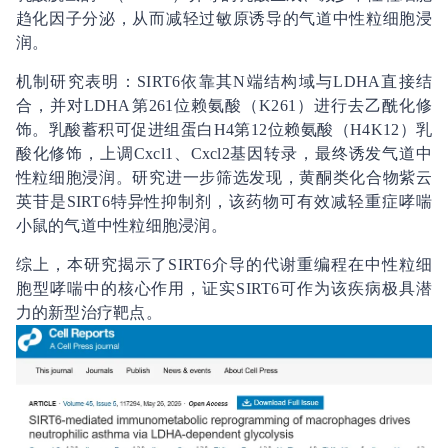
趋化因子分泌，从而减轻过敏原诱导的气道中性粒细胞浸
润。
机制研究表明：SIRT6依靠其N端结构域与LDHA直接结
合，并对LDHA第261位赖氨酸（K261）进行去乙酰化修
饰。乳酸蓄积可促进组蛋白H4第12位赖氨酸（H4K12）乳
酸化修饰，上调Cxcl1、Cxcl2基因转录，最终诱发气道中
性粒细胞浸润。研究进一步筛选发现，黄酮类化合物紫云
英苷是SIRT6特异性抑制剂，该药物可有效减轻重症哮喘
小鼠的气道中性粒细胞浸润。
综上，本研究揭示了SIRT6介导的代谢重编程在中性粒细
胞型哮喘中的核心作用，证实SIRT6可作为该疾病极具潜
力的新型治疗靶点。