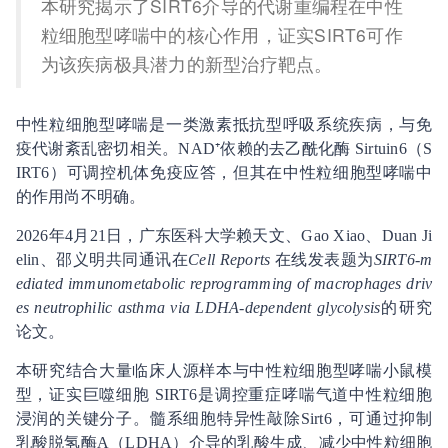
本研究揭示了SIRT6介导的代谢重编程在中性
粒细胞型哮喘中的核心作用，证实SIRT6可作
为该疾病极具潜力的新型治疗靶点。
中性粒细胞型哮喘是一类激素抵抗型呼吸系统疾病，与免
疫代谢紊乱密切相关。NAD⁺依赖的去乙酰化酶 Sirtuin6（S
IRT6）可调控机体免疫应答，但其在中性粒细胞型哮喘中
的作用尚不明确。
2026年4月21日，广东医科大学赖天文、Gao Xiao、Duan Ji
elin、邵义明共同通讯在
Cell Reports
在线发表题为
SIRT6-m
ediated immunometabolic reprogramming of macrophages driv
es neutrophilic asthma via LDHA-dependent glycolysis
的研究
论文。
本研究结合大量临床人源样本与中性粒细胞型哮喘小鼠模
型，证实巨噬细胞 SIRT6是调控重症哮喘气道中性粒细胞
浸润的关键分子。髓系细胞特异性敲除Sirt6，可通过抑制
乳酸脱氢酶A（LDHA）介导的乳酸生成、减少中性粒细胞