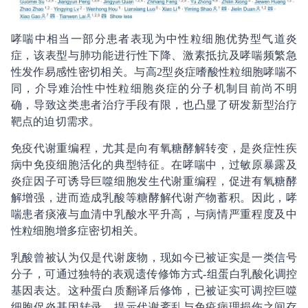
哮喘中相当一部分患者表现为中性粒细胞优势型气道炎
症，该表型与肺功能进行性下降、激素抵抗及哮喘频繁急
性发作易感性密切相关。与高2型炎症嗜酸性粒细胞哮喘不
同，介导难治性中性粒细胞炎症的分子机制目前尚不明
确，导致这类患者治疗手段有限，也凸显了研发新型治疗
靶点的迫切需求。
免疫代谢重编程，尤其是向有氧糖酵解转变，是炎症性疾
病中免疫细胞活化的典型特征。在哮喘中，过敏原暴露及
炎症因子可诱导巨噬细胞发生代谢重编程，促进有氧糖酵
解增强，进而造成乳酸等糖酵解代谢产物蓄积。因此，哮
喘患者痰液与血清中乳酸水平升高，与病情严重程度及中
性粒细胞增多症密切相关。
乳酸曾被认为仅是代谢废物，现如今已被证实是一类信号
分子，可通过独特的表观遗传修饰方式-组蛋白乳酸化调控
基因表达。这种蛋白质翻译后修饰，已被证实可调控巨噬
细胞促炎基因转录，提示代谢紊乱与免疫病理损伤之间存