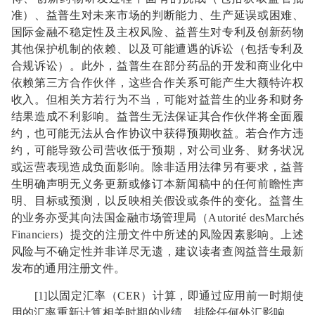
准）、益普生对未来市场的判断能力、生产延误或困难、
国际金融不稳定性及主权风险、益普生对专利及创新药物
其他保护机制的依赖、以及可能遭遇的诉讼（包括专利及
合规诉讼）。此外，益普生在部分药品的开发和商业化中
依赖第三方合作伙伴，这些合作关系可能产生大额特许权
收入。但相关方若行为不当，可能对益普生的业务和财务
结果造成不利影响。益普生无法保证其合作伙伴将全面履
约，也可能无法从合作协议中获得预期收益。若合作方违
约，可能导致公司营收低于预期，对公司业务、财务状况
或运营表现造成负面影响。除非适用法律另有要求，益普
生明确声明无义务更新或修订本新闻稿中的任何前瞻性声
明、目标或预测，以反映相关假设或条件的变化。益普生
的业务亦受其向法国金融市场管理局（Autorité desMarchés
Financiers）提交的注册文件中所述的风险因素影响。上述
风险与不确定性并非详尽无遗，建议读者查阅益普生最新
发布的通用注册文件。
[1]以固定汇率（CER）计算，即通过应用前一时期使
用的汇率重新计算相关时期的业绩，排除任何外汇影响。