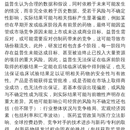
益普生认为合理的数据和假设，同时依赖于未来可能发生
的情况，而非完全依赖于历史数据。受若干风险与不确定
性影响，实际结果可能与相关指标产生显著偏差，例如某
些在早期开发或临床阶段具有前景的药物，最终可能因监
管或市场竞争原因未能上市或未达成商业目标。益普生需
应对，或可能需要应对仿制药带来的竞争，这可能导致市
场份额流失。此外，研发过程包含多个阶段，每一阶段均
存在益普生未能达成目标、甚至被迫终止已投入大量资源
的项目的重大风险。因此，益普生无法保证在临床前阶段
取得的积极结果一定能在后续临床试验中得到验证，也无
法保证临床试验结果足以证明相关药物的安全性与有效
性。产品是否能获得监管批准，或是否能在市场上取得商
业成功，也无法作出保证。若基本假设出现偏差，或风险
与不确定性成为现实，则实际结果可能与前瞻性声明存在
重大差异。其他可能影响公司经营的风险与不确定性还包
括（但不限于）：行业整体状况与竞争格局、宏观经济因
素（包括利率和汇率波动）、医药监管政策与医疗立法影
响、全球控费趋势、竞争对手的技术进步与新药/专利的取
得、创新药物研发过程中固有的挑战（包括获取监管批