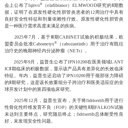
®
会上公布了Iqirvo
（elafibranor）ELMWOOD研究的Ⅱ期数
据，证明了在原发性硬化性胆管炎患者的12周治疗中具有
良好安全性特征和剂量依赖性疗效。原发性硬化性胆管炎
是一种医疗需求高度未满足的疾病。
2025年7月，基于Ⅲ期CABINET试验的积极结果，欧
®
盟委员会批准Cabometyx
（cabozantinib）用于治疗有既往
治疗史的晚期神经内分泌肿瘤（NETs）。
2025年9月，益普生公布了IPN10200在医美领域LANT
ICⅡ期临床的积极数据，显示该产品具有差异化的长效临床
特征。年内，益普生还启动了IPN10200用于颈部张力障碍
的Ⅱ期研究，这是该长效重组分子跨治疗和医美适应症的全
球开发计划中的第四项临床研究。
2025年12月，益普生宣布，关于将fidrisertib用于进行
性骨化性纤维发育不良（FOP）的关键性Ⅱ期FALKON试验
未达到主要终点，研究随后终止；fidrisertib总体耐受性良
好，未发现安全性问题。