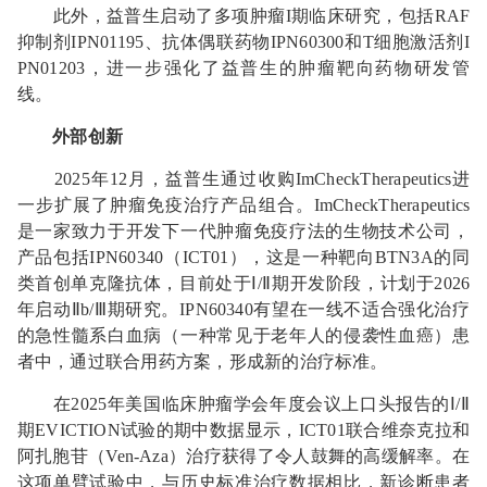
此外，益普生启动了多项肿瘤I期临床研究，包括RAF
抑制剂IPN01195、抗体偶联药物IPN60300和T细胞激活剂I
PN01203，进一步强化了益普生的肿瘤靶向药物研发管
线。
外部创新
2025年12月，益普生通过收购ImCheckTherapeutics进
一步扩展了肿瘤免疫治疗产品组合。ImCheckTherapeutics
是一家致力于开发下一代肿瘤免疫疗法的生物技术公司，
产品包括IPN60340（ICT01），这是一种靶向BTN3A的同
类首创单克隆抗体，目前处于Ⅰ/Ⅱ期开发阶段，计划于2026
年启动Ⅱb/Ⅲ期研究。IPN60340有望在一线不适合强化治疗
的急性髓系白血病（一种常见于老年人的侵袭性血癌）患
者中，通过联合用药方案，形成新的治疗标准。
在2025年美国临床肿瘤学会年度会议上口头报告的Ⅰ/Ⅱ
期EVICTION试验的期中数据显示，ICT01联合维奈克拉和
阿扎胞苷（Ven-Aza）治疗获得了令人鼓舞的高缓解率。在
这项单臂试验中，与历史标准治疗数据相比，新诊断患者