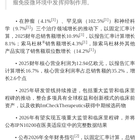
瘤免疫微环境中发挥抑制作用。
[1]
[1]
• 在肿瘤（4.1%
）、罕见病（102.5%
）和神经科
[1]
学（9.7%
）三个治疗领域增长的推动下，以固定汇率计
[1]
算，2025财年总销售额增长10.9%
，以报告汇率计算增长
®
[1]
8.1%；索马杜林
销售额增长4.3%
，除索马杜林外其他
[1]
产品实现了销售额双位数增长（14.2%
）
• 2025财年核心营业利润为12.94亿欧元，以报告汇率
计算增长16.7%，核心营业利润率占总销售额的35.2%，增
长2.6个点
• 2025年研发管线持续推进，包括重大监管和临床里
程碑的推动，整合多项具有全球权益和创新模式的临床前
资产，以及收购ImCheckTherapeutics获得中期候选药物
• 2026年有望实现五项重大监管和临床里程碑，并将
公布IPN10200在医美适应症中的完整数据结果
[2]
• 公布2026年全年财务指引
，以固定汇率计算，总销