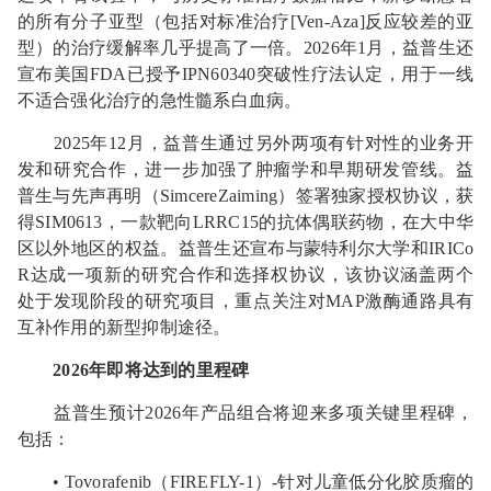
的所有分子亚型（包括对标准治疗[Ven-Aza]反应较差的亚
型）的治疗缓解率几乎提高了一倍。2026年1月，益普生还
宣布美国FDA已授予IPN60340突破性疗法认定，用于一线
不适合强化治疗的急性髓系白血病。
2025年12月，益普生通过另外两项有针对性的业务开
发和研究合作，进一步加强了肿瘤学和早期研发管线。益
普生与先声再明（SimcereZaiming）签署独家授权协议，获
得SIM0613，一款靶向LRRC15的抗体偶联药物，在大中华
区以外地区的权益。益普生还宣布与蒙特利尔大学和IRICo
R达成一项新的研究合作和选择权协议，该协议涵盖两个
处于发现阶段的研究项目，重点关注对MAP激酶通路具有
互补作用的新型抑制途径。
2026年即将达到的里程碑
益普生预计2026年产品组合将迎来多项关键里程碑，
包括：
• Tovorafenib（FIREFLY-1）-针对儿童低分化胶质瘤的