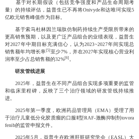
基于对长期假设（包括竞争强度和产品生命周期考
量）的持续评估，益普生已不再将Onivyde和达唯珂实现5
亿欧元销售峰值作为目标。
基于索马杜林因兰瑞肽仿制药持续生产受限所带来的
更高销售预期，以及更广泛产品组合的业绩表现，益普生
对2027年中期目标充满信心，认为2023~2027年间实现总
[5]
销售额年均增长率
至少7%，并在2027年实现核心营业利
[6]
润率至少占总销售额的32%
。
研发管线进展
2025年，益普生在不同产品组合实现多项重要的监管
和临床里程碑，反映了三个治疗领域的研发管线持续推
进。
2025年第一季度，欧洲药品管理局（EMA）受理了用
于治疗儿童低分化胶质瘤的口服Ⅱ型RAF-激酶抑制剂tovora
fenib的监管申报文件。
2025年5月，益普生在欧洲肝脏研究学会（EASL）大