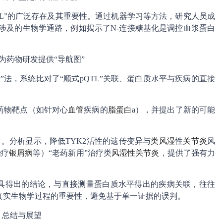
TL”的广泛存在及其重要性。通过机器学习等方法，研究人员成
”和涉及的生物学通路，例如揭示了N-连接糖基化是调控血浆蛋白
为药物研发提供“导航图”
法，系统比对了“顺式pQTL”关联、蛋白质水平与疾病的直接
药物靶点（如针对心
血管
疾病的
脂蛋白
a），并提出了新的可能
白。分析显示，降低TYK2活性的遗传变异与
类风湿
性
关节炎
风
治疗
银屑病
等）“老药新用”治疗类
风湿性关节炎
，提供了强有力
工具得出的结论，与直接测量蛋白质水平得出的疾病关联，往往
真实生物学过程的重要性，避免基于单一证据的误判。
总结与展望