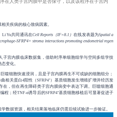
控程序在人类子宫内膜中是否保守，以及该程序在子宫内
膜相关疾病的核心致病因素。
Li Yu共同通讯在
Cell Reports（IF=8.1）
在线发表题为
Spatial a
 macrophage-SFRP4+ stroma interactions promoting endometrial regen
人子宫内膜临床数据集，借助时序单细胞组学与空间多组学技
动态变化。
i），巨噬细胞快速浸润，且是子宫内膜再生不可或缺的细胞组分；
型卷曲相关蛋白4阳性（SFRP4⁺）基质细胞发生增殖扩增并经历发
存在，但在再生障碍类子宫内膜病变中表达下调。巨噬细胞通
编程；经TNF-α诱导后的SFRP4⁺基质细胞移植后可显著促进子
组学数据资源，相关结果落地临床仍需后续试验进一步验证。