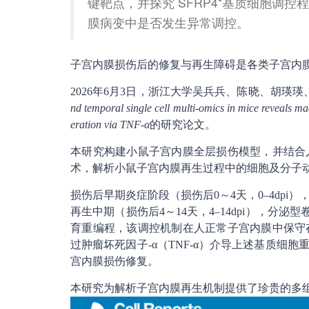
键靶点，并探究 SFRP4⁺基质细胞调
膜病变中是否发生异常调控。
子宫内膜损伤后的修复与再生障碍是各类子宫内
2026年6月3日，浙江大学吴兵兵、陈晓、胡瑛瑛、
nd temporal single cell multi-omics in mice reveals
eration via TNF-α
的研究论文。
本研究构建小鼠子宫内膜全层损伤模型，并结合
术，解析小鼠子宫内膜再生过程中的细胞及分子
损伤后早期炎症阶段（损伤后0～4天，0–4dp
再生中期（损伤后4～14天，4–14dpi），分泌
育重编程，该调控机制在人正常子宫内膜中保守
过肿瘤坏死因子-α（TNF-α）介导上述基质细胞重
宫内膜损伤修复。
本研究为解析子宫内膜再生机制提供了珍贵的多