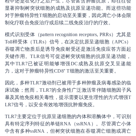
程中还是在化疗之后产生，尽管富含肿瘤抗原，却往往会
显著抑制树突状细胞的成熟及抗原呈递功能。而这些功能
对于肿瘤特异性T细胞的启动至关重要，因此凋亡小体会限
制化疗联合免疫治疗或后续二线免疫治疗的疗效。
模式识别受体（pattern recognition receptors, PRRs）尤其是
Toll样受体（TLRs）信号，在决定抗原呈递细胞（APCs）
吞噬凋亡物质后是诱导免疫耐受还是激活免疫应答方面起
关键作用。TLR信号可促进树突状细胞的抗原呈递功能，
其中TLR7已被证明能够增强DC成熟及抗原交叉呈递能
力，这对于肿瘤特异性CD8⁺ T细胞的激活至关重要。
因此，多种TLR7激动剂已被用于多种肿瘤及病毒感染的临
床试验；然而，TLR7的全身性广泛激活常伴随细胞因子风
暴及其他免疫相关毒性，提示需要以更生理性的方式增强T
LR7信号，以安全有效地增强抗肿瘤免疫。
TLR7主要定位于抗原呈递细胞的内体和溶酶体中，可识别
具有特定序列特征的单链RNA（ssRNA）。尽管凋亡小体
中含有多种ssRNA，但树突状细胞在吞噬凋亡细胞或凋亡