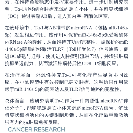
素，在维持免疫稳态中发挥重要作用。进一步机制研究表
明，Tα-1能够结合肿瘤来源的凋亡小体，并在树突状细胞
（DC）通过吞噬AB后，进入其内吞–溶酶体区室。
在该环境中，Tα-1与AB携带的microRNA（包括miR-146a-
5p）发生相互作用。该作用可保护miR-146a-5p免受溶酶体
内RNase A的降解，从而维持其功能完整性。被保护的miR
-146a-5p随后能够激活TLR7（Toll样受体7）信号通路，促
进DC成熟与迁移，使其进入肿瘤引流淋巴结，并增强肿瘤
抗原呈递能力，从而激活肿瘤特异性CD8⁺ T细胞反应。
在治疗层面，外源性补充Tα-1可与化疗产生显著协同效
应，在小鼠模型中有效控制已建立肿瘤。这种协同作用依
赖于miR-146a-5p的高表达以及TLR7信号通路的完整性。
总体而言，该研究表明Tα-1作为一种内源性microRNA“伴
侣分子”，能够稳定凋亡小体来源的microRNA信号，解除
树突状细胞活化的关键限制步骤，从而在化疗后重新激活
强有力的抗肿瘤免疫反应。