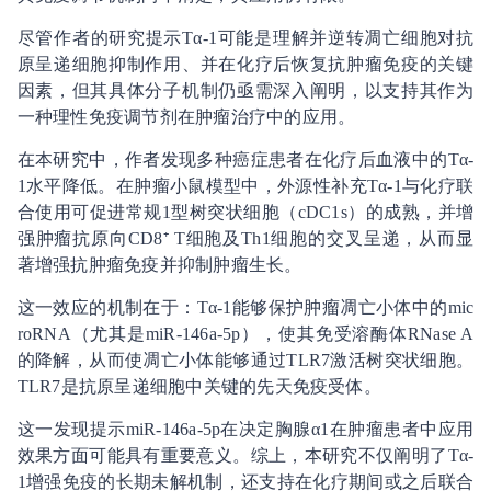
尽管作者的研究提示Tα-1可能是理解并逆转凋亡细胞对抗
原呈递细胞抑制作用、并在化疗后恢复抗肿瘤免疫的关键
因素，但其具体分子机制仍亟需深入阐明，以支持其作为
一种理性免疫调节剂在肿瘤治疗中的应用。
在本研究中，作者发现多种癌症患者在化疗后血液中的Tα-
1水平降低。在肿瘤小鼠模型中，外源性补充Tα-1与化疗联
合使用可促进常规1型树突状细胞（cDC1s）的成熟，并增
强肿瘤抗原向CD8⁺ T细胞及Th1细胞的交叉呈递，从而显
著增强抗肿瘤免疫并抑制肿瘤生长。
这一效应的机制在于：Tα-1能够保护肿瘤凋亡小体中的mic
roRNA（尤其是miR-146a-5p），使其免受溶酶体RNase A
的降解，从而使凋亡小体能够通过TLR7激活树突状细胞。
TLR7是抗原呈递细胞中关键的先天免疫受体。
这一发现提示miR-146a-5p在决定胸腺α1在肿瘤患者中应用
效果方面可能具有重要意义。综上，本研究不仅阐明了Tα-
1增强免疫的长期未解机制，还支持在化疗期间或之后联合