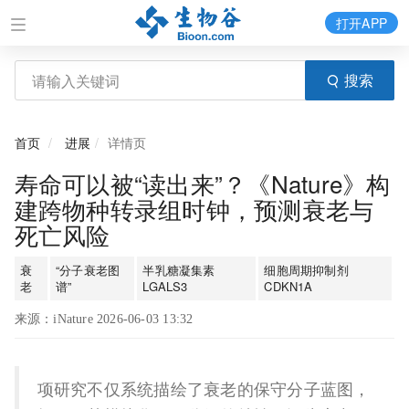
打开APP
搜索
首页
进展
详情页
寿命可以被“读出来”？《Nature》构
建跨物种转录组时钟，预测衰老与
死亡风险
衰
“分子衰老图
半乳糖凝集素
细胞周期抑制剂
老
谱”
LGALS3
CDKN1A
来源：iNature 2026-06-03 13:32
项研究不仅系统描绘了衰老的保守分子蓝图，