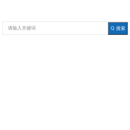
资讯
生物在线
品牌会议
行云公开课
搜索
登录
注册
生物谷AP