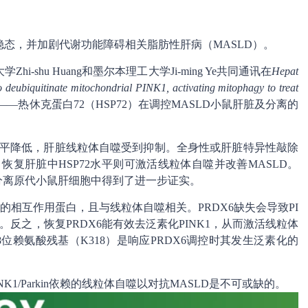
态，并加剧代谢功能障碍相关脂肪性肝病（MASLD）。
Zhi-shu Huang和墨尔本理工大学Ji-ming Ye共同通讯在
Hepat
deubiquitinate mitochondrial PINK1, activating mitophagy to treat
热休克蛋白72（HSP72）在调控MASLD小鼠肝脏及分离的
2水平降低，肝脏线粒体自噬受到抑制。全身性或肝脏特异性敲除
。恢复肝脏中HSP72水平则可激活线粒体自噬并改善MASLD。
的分离原代小鼠肝细胞中得到了进一步证实。
72的相互作用蛋白，且与线粒体自噬相关。PRDX6缺失会导致PI
。反之，恢复PRDX6能有效去泛素化PINK1，从而激活线粒体
8位赖氨酸残基（K318）是响应PRDX6调控时其发生泛素化的
NK1/Parkin依赖的线粒体自噬以对抗MASLD是不可或缺的。