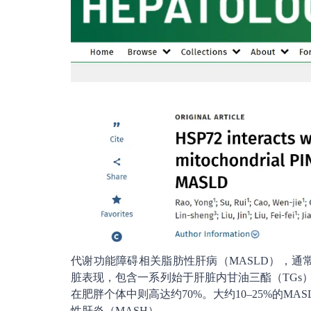
代谢功能障碍相关脂肪性肝病（MASLD），通
脏表现，包含一系列始于肝脏内甘油三酯（TGs
在肥胖个体中则高达约70%。大约10–25%的
性肝炎（MASH）。