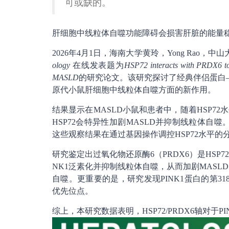
可或缺的。
肝细胞中线粒体自噬功能障碍会损害肝脏的能量稳
2026年4月1日，海南大学黄玲，Yong Rao，中山大学
ology
在线发表题为
HSP72 interacts with PRDX6 to 
MASLD
的研究论文。该研究探讨了经典伴侣蛋白——
原代小鼠肝细胞中线粒体自噬方面的新作用。
结果显示在MASLD小鼠和患者中，随着HSP7
HSP72会特异性加剧MASLD并抑制线粒体自噬
这些观察结果在通过基因操作调控HSP72水平
研究鉴定出过氧化物还原酶6（PRDX6）是HSP
NK1泛素化并抑制线粒体自噬，从而加剧MASLD
自噬。更重要的是，研究发现PINK1蛋白的第31
优先位点。
综上，本研究数据表明，HSP72/PRDX6轴对于PI