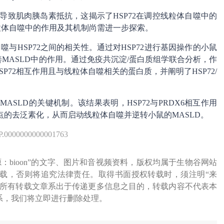
自噬，导致肌肉胰岛素抵抗，这揭示了HSP72在调控线粒体自噬中的
性线粒体自噬中的作用及其机制尚需进一步探索。
噬与HSP72之间的相关性。通过对HSP72进行基因操作的小鼠
善MASLD中的作用。通过免疫共沉淀/蛋白质组学联合分析，作
SP72相互作用且与线粒体自噬相关的蛋白质，并阐明了HSP72/
ASLD的关键机制。该结果表明，HSP72与PRDX6相互作用
位点的去泛素化，从而启动线粒体自噬并逆转小鼠的MASLD。
P.0000000000001763
源：bioon”的文字、图片和音视频资料，版权均属于生物谷网站
载，否则将追究法律责任。取得书面授权转载时，须注明“来
网所有转载文章系出于传递更多信息之目的，转载内容不代表本
系，我们将立即进行删除处理。