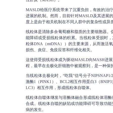
MASLD给医疗系统带来了沉重负担，有效的治
进展的机制。然而，目前针对MASLD及其进展的治疗
度上是由于相关机制在不同人群中的复杂性或异
线粒体是清除多余葡萄糖和脂质的主要细胞器。促
能障碍或受损线粒体的积累。当线粒体受损时，其
粒体DNA（mtDNA））的主要来源，从而激
损伤、炎症、免疫应答和纤维化相关。
这使得受损线粒体成为驱动MASLD向MASH
程，最早在去极化肝细胞中被观察到，是一种保
当线粒体去极化时，“吃我”信号分子NIPSNAP
激酶1（PINK1）、BCL2相互作用蛋白3（BNIP
LC3）相互作用，形成线粒体自噬体。
线粒体自噬体继发与溶酶体融合形成线粒体溶酶
合成。线粒体自噬的缺陷或功能障碍可导致功能
病的发生。