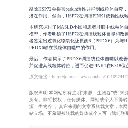
敲除HSP72会损害parkin活性并抑制线粒体
潜在作用。然而，HSP72在调控PINK1依赖
本研究探讨了MASLD小鼠和患者肝脏中线粒体自
模型，作者明确了HSP72在调控线粒体自噬和改
者鉴定出过氧化物氧化还原酶6（PRDX6）为与H
PRDX6轴在线粒体自噬中的作用。
最后，作者揭示了PRDX6调控线粒体自噬以改善M
并促进其线粒体转位，进而促进PINK1在K318
原文链接：https://journals.lww.com/hep/10.1097/HE
版权声明 本网站所有注明“来源：生物谷”或“来
所有。非经授权，任何媒体、网站或个人不得转
源：生物谷”。其它来源的文章系转载文章，本
站立场。不希望被转载的媒体或个人可与我们联