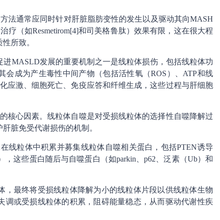
疗方法通常应同时针对肝脏脂肪变性的发生以及驱动其向MASH
（如Resmetirom[4]和司美格鲁肽）效果有限，这在很大程
质性所致。
进MASLD发展的重要机制之一是线粒体损伤，包括线粒体功
会成为产生毒性中间产物（包括活性氧（ROS）、ATP和线
活氧化应激、细胞死亡、免疫应答和纤维生成，这些过程与肝细胞
进展的核心因素。线粒体自噬是对受损线粒体的选择性自噬降解过
护肝脏免受代谢损伤的机制。
1/2在线粒体中积累并募集线粒体自噬相关蛋白，包括PTEN诱导
3），这些蛋白随后与自噬蛋白（如parkin、p62、泛素（Ub）和
体，最终将受损线粒体降解为小的线粒体片段以供线粒体生物
失调或受损线粒体的积累，阻碍能量稳态，从而驱动代谢性疾