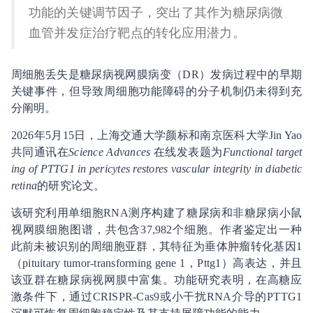
功能的关键调节因子，突出了其作为糖尿病微
血管并发症治疗靶点的转化应用潜力。
周细胞丢失是糖尿病视网膜病变（DR）发病过程中的早期
关键事件，但导致周细胞功能障碍的分子机制仍未得到充
分阐明。
2026年5月15日，上海交通大学颜标和南京医科大学Jin Yao
共同通讯在
Science Advances
在线发表题为
Functional target
ing of PTTG1 in pericytes restores vascular integrity in diabetic
retina
的研究论文。
该研究利用单细胞RNA测序构建了糖尿病和非糖尿病小鼠
视网膜细胞图谱，共包含37,982个细胞。作者鉴定出一种
此前未被识别的周细胞亚群，其特征为垂体肿瘤转化基因1
（pituitary tumor-transforming gene 1，Pttg1）高表达，并且
该亚群在糖尿病视网膜中富集。功能研究表明，在高糖应
激条件下，通过CRISPR-Cas9或小干扰RNA介导的PTTG1