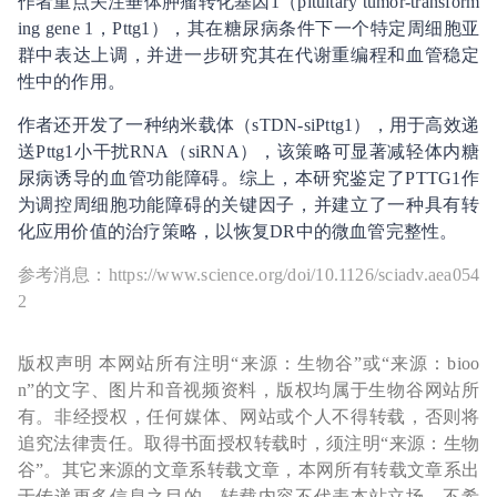
作者重点关注垂体肿瘤转化基因1（pituitary tumor-transform
ing gene 1，Pttg1），其在糖尿病条件下一个特定周细胞亚
群中表达上调，并进一步研究其在代谢重编程和血管稳定
性中的作用。
作者还开发了一种纳米载体（sTDN-siPttg1），用于高效递
送Pttg1小干扰RNA（siRNA），该策略可显著减轻体内糖
尿病诱导的血管功能障碍。综上，本研究鉴定了PTTG1作
为调控周细胞功能障碍的关键因子，并建立了一种具有转
化应用价值的治疗策略，以恢复DR中的微血管完整性。
参考消息：https://www.science.org/doi/10.1126/sciadv.aea054
2
版权声明 本网站所有注明“来源：生物谷”或“来源：bioo
n”的文字、图片和音视频资料，版权均属于生物谷网站所
有。非经授权，任何媒体、网站或个人不得转载，否则将
追究法律责任。取得书面授权转载时，须注明“来源：生物
谷”。其它来源的文章系转载文章，本网所有转载文章系出
于传递更多信息之目的，转载内容不代表本站立场。不希