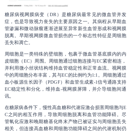
糖尿病视网膜病变（DR）是糖尿病最常见的微血管并发
症，也是导致视力丧失的主要原因之一。其病程从早期血
管渗漏和微动脉瘤逐渐进展至异常新生血管形成和视网膜
脱离。早期视网膜微血管损伤的一个标志性特征是周细胞
丢失和凋亡。
周细胞是一类特殊的壁细胞，包裹于微血管基底膜内的内
皮细胞（EC）周围。周细胞通过细胞连接与EC紧密相连，
并利用微小丝状结构维持血管稳定性和正常血流。视网膜
中的周细胞分布丰富，其与EC的比例约为1:1。周细胞通过
血小板源生长因子（PDGF）和血管生成素-1信号通路支持
EC稳定性和分化，维持血-视网膜屏障，并介导细胞间通
讯。
在糖尿病条件下，慢性高血糖和代谢应激会损害周细胞与E
C之间的相互作用，导致周细胞脱离和血管功能障碍。尽
管氧化应激和晚期糖基化终末产物已被证实与周细胞丢失
相关，但连接高血糖和周细胞功能障碍之间的代谢机制仍