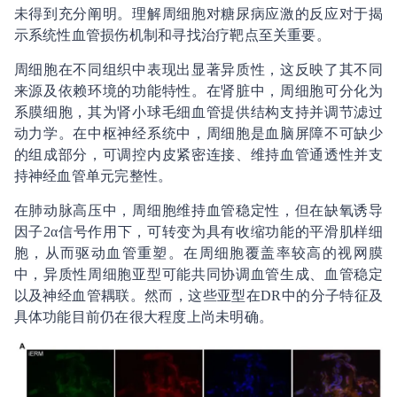
未得到充分阐明。理解周细胞对糖尿病应激的反应对于揭
示系统性血管损伤机制和寻找治疗靶点至关重要。
周细胞在不同组织中表现出显著异质性，这反映了其不同
来源及依赖环境的功能特性。在肾脏中，周细胞可分化为
系膜细胞，其为肾小球毛细血管提供结构支持并调节滤过
动力学。在中枢神经系统中，周细胞是血脑屏障不可缺少
的组成部分，可调控内皮紧密连接、维持血管通透性并支
持神经血管单元完整性。
在肺动脉高压中，周细胞维持血管稳定性，但在缺氧诱导
因子2α信号作用下，可转变为具有收缩功能的平滑肌样细
胞，从而驱动血管重塑。在周细胞覆盖率较高的视网膜
中，异质性周细胞亚型可能共同协调血管生成、血管稳定
以及神经血管耦联。然而，这些亚型在DR中的分子特征及
具体功能目前仍在很大程度上尚未明确。