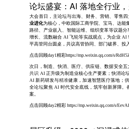
论坛盛宴：AI 落地全行业
大会首日，主论坛与出海、财务、营销、零售四
业进化
为核心，中欧国际工商学院、宝马、达能集团
路径、产业嵌入、智能运维、组织变革等议题分享前
增长、流数融合 AI 飞轮等实战观点，为企业 
平高管同台圆桌，共议高管协同、部门破界、投
点击回顾day1精彩https://mp.weixin.qq.com/s/RdH
次日，制造、快消、医疗、供应链、数据安全五
共识
AI 正升级为制造业核心生产要素；快消论
AI 新药研发与
精准
健康，加速智慧医疗落地；供
全论坛聚焦 AI 时代安全底线，筑牢创新屏障
案。
点击回顾day2精彩 https://mp.weixin.qq.com/s/Eev