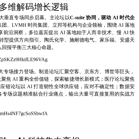
，多维解码增长逻辑
大垂直专场同步启幕。主论坛以
C‑suite
协同，驱动 AI 时代企
、LVMH 时尚集团、立邦等机构与企业领袖，围绕 AI 落地
沿洞察，多位嘉宾提出 AI 落地始于人而非技术、慢 AI 快
AI 转型提供方向指引。陶氏化学、施耐德电气、家乐福、安盛天
入回报平衡三大核心命题。
5ZpSKZz9HkifLE96VAg
大专场接力登场。制造论坛汇聚空客、京东方、博世等巨头，
坛聚焦 AI 重构全价值链，探索敏捷增长新模式；医疗论坛聚焦
应链论坛以 AI 打造韧性全球供应链，应对不确定性；数据安
。各专场议题精准贴合行业痛点，输出大量可直接复用的实战方
AlmHs4NF7gcSoSSbwfA