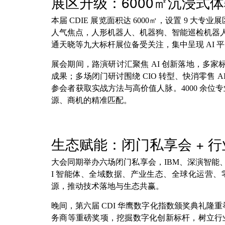
展区升级：6000㎡沉浸式体
本届 CDIE 展览面积达 6000㎡，设置 9 大
人气焦点，人形机器人、机器狗、智能巡检机器人集
通天晓等九大标杆展位备受关注，集中呈现 AI
展会期间，路演研讨汇聚焦 AI 创新落地，多家
成果；多场闭门研讨围绕 CIO 转型、快消零售 
参会者获取实战方法与高价值人脉。4000 余
源、商机的精准匹配。
生态赋能：闭门私享会 + 
大会同期举办六场闭门私享会，IBM、深演智能、蚂蚁
I 智能体、全域数据、产业生态、全球化运营、
源，推动技术落地与生态共赢。
晚间，第六届 CDI 华鹰数字化指数颁奖典礼隆重举
务商等重磅奖项，挖掘数字化创新标杆，树立行