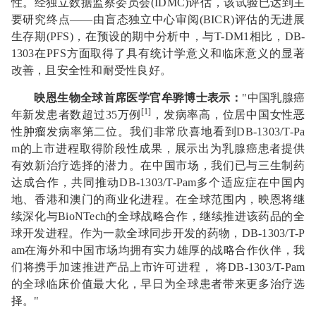
性。经独立数据监察委员会(IDMC)评估，该试验已达到主
要研究终点——由盲态独立中心审阅(BICR)评估的无进展
生存期(PFS)，在预设的期中分析中，与T-DM1相比，DB-
1303在PFS方面取得了具有
统计
学意义和临床意义的显著
改善，且安全性和耐受性良好。
映恩生物全球首席医学官牟骅博士表示：
"中国乳腺癌
[1]
年新发患者数超过35万例
，发病率高，位居中国女性
恶
性肿瘤
发病率第二位。我们非常欣喜地看到DB-1303/T-Pa
m的上市进程取得阶段性成果，展示出为乳腺癌患者提供
有效新治疗选择的潜力。在中国市场，我们已与三生制药
达成合作，共同推动DB-1303/T-Pam多个适应症在中国内
地、香港和澳门的商业化进程。在全球范围内，映恩将继
续深化与BioNTech的全球战略合作，继续推进该药品的全
球开发进程。作为一款全球同步开发的药物，DB-1303/T-P
am在海外和中国市场均拥有实力雄厚的战略合作伙伴，我
们将携手加速推进产品上市许可进程， 将DB-1303/T-Pam
的全球临床价值最大化，早日为全球患者带来更多治疗选
择。"