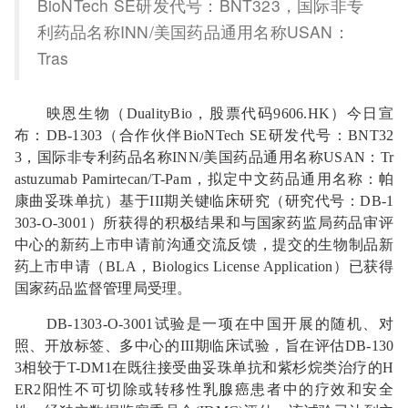
BioNTech SE研发代号：BNT323，国际非专
利药品名称INN/美国药品通用名称USAN：
Tras
映恩生物（DualityBio，股票代码9606.HK）今日宣
布：DB-1303（合作伙伴BioNTech SE研发代号：BNT32
3，国际非专利药品名称INN/美国药品通用名称USAN：Tr
astuzumab Pamirtecan/T-Pam，拟定中文药品通用名称：帕
康曲妥珠单抗）基于III期关键临床研究（研究代号：DB-1
303-O-3001）所获得的积极结果和与国家药监局药品审评
中心的新药上市申请前沟通交流反馈，提交的生物制品新
药上市申请（BLA，Biologics License Application）已获得
国家药品监督
管理
局受理。
DB-1303-O-3001试验是一项在中国开展的随机、对
照、开放标签、多中心的III期临床试验，旨在评估DB-130
3相较于T-DM1在既往接受曲妥珠单抗和紫杉烷类治疗的H
ER2阳性不可切除或转移性
乳腺癌
患者中的疗效和安全