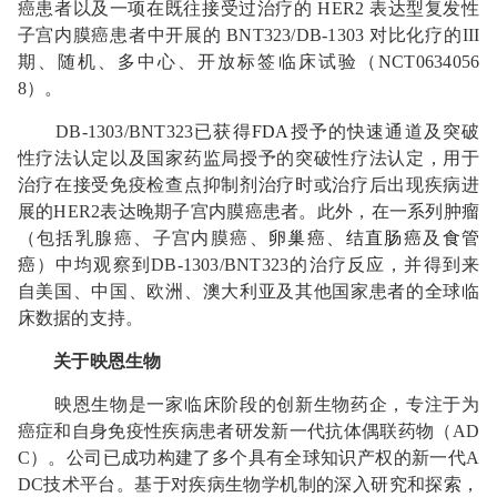
癌患者以及一项在既往接受过治疗的 HER2 表达型复发性
子宫内膜癌患者中开展的 BNT323/DB‑1303 对比化疗的III
期、随机、多中心、开放标签临床试验（NCT0634056
8）。
DB-1303/BNT323已获得
FDA
授予的快速通道及突破
性疗法认定以及国家药监局授予的突破性疗法认定，用于
治疗在接受免疫检查点抑制剂治疗时或治疗后出现疾病进
展的HER2表达晚期子宫内膜癌患者。此外，在一系列肿瘤
（包括乳腺癌、子宫内膜癌、
卵巢癌
、
结直肠癌
及
食管
癌
）中均观察到DB-1303/BNT323的治疗反应，并得到来
自美国、中国、欧洲、澳大利亚及其他国家患者的全球临
床数据的支持。
关于映恩生物
映恩生物是一家临床阶段的创新生物药企，专注于为
癌症和自身免疫性疾病患者研发新一代抗体偶联药物（AD
C）。公司已成功构建了多个具有全球知识产权的新一代A
DC技术平台。基于对疾病生物学机制的深入研究和探索，