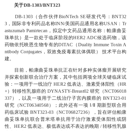
关于DB-1303/BNT323
DB-1303（合作伙伴BioNTech SE研发代号：BNT32
3，国际非专利药品名称INN/美国药品通用名称USAN：Tr
astuzumab Pamirtecan，拟定中文药品通用名称：帕康曲妥
珠单抗）是一款处于临床阶段的HER2 ADC候选药物，该
药物依托映恩生物专有的DITAC（Duality Immune Toxin A
ntibody Conjugates，双效
免疫
毒素抗体偶联） 技术平台构
建。
目前，帕康曲妥珠单抗正在针对多种实体瘤开展研究
并探索创新联合治疗方案，其中包括两项全球关键临床试
验：一项用于一线治疗 HER2 低表达、激素受体阳性（HR
+）转移性乳腺癌的 DYNASTY-Breast02 研究（NCT06018
337），以及一项用于二线治疗
子宫内膜癌
的 BNT323-01
研究（NCT06340568）；此外还有一项 Ⅰ/Ⅱ 期新型联合用
药临床试验 BNT323-03（NCT06827236），旨在评估帕康
曲妥珠单抗联合普米塔单抗用于治疗激素受体阳性或阴
性、HER2 低表达、极低表达或不表达的晚期 / 转移性乳腺