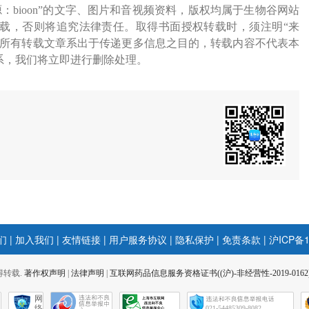
源：bioon”的文字、图片和音视频资料，版权均属于生物谷网站
载，否则将追究法律责任。取得书面授权转载时，须注明“来
网所有转载文章系出于传递更多信息之目的，转载内容不代表本
系，我们将立即进行删除处理。
们
|
加入我们
|
友情链接
|
用户服务协议
|
隐私保护
|
免责条款
|
沪ICP备1
 不得转载.
著作权声明
|
法律声明
|
互联网药品信息服务资格证书((沪)-非经营性-2019-0162
网
络
021-54485309-8082