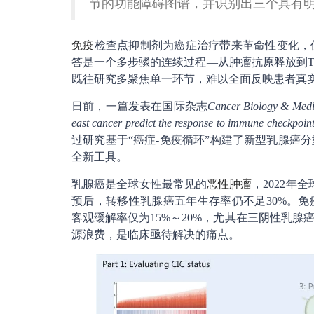
节的功能障碍图谱，并识别出三个具有
免疫
检查点抑制剂为癌症治疗带来革命性变化，
答是一个多步骤的连续过程—从肿瘤抗原释放到
既往研究多聚焦单一环节，难以全面反映患者真
日前，一篇发表在国际杂志
Cancer Biology & Medi
east cancer predict the response to immune checkpoint
过研究基于“癌症-免疫循环”构建了新型乳腺癌
全新工具。
乳腺癌是全球女性最常见的
恶性肿瘤
，2022年
预后，转移性乳腺癌五年生存率仍不足30%。免
客观缓解率仅为15%～20%，尤其在三阴性乳
源浪费，是临床亟待解决的痛点。