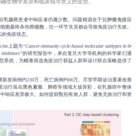
明确生物学差异和临床指导意义的亚型。
但
乳腺癌
患者中响应者仍属少数。问题根源在于抗
肿瘤免疫
应
T细胞最终杀伤
癌细胞
，任一环节失灵都会导致免疫治疗失效。
实的免疫状态。
cine
上题为
“Cancer-immunity cycle-based molecular subtypes in br
 inhibitors”
的研究报告中，来自复旦大学等机构的科学家们通
分型系统，为
精准
筛选免疫治疗获益人群和设计联合策略提供了
全球新发病例约230万，死亡病例约66万。尽管早期诊治显著改善
疫治疗虽在
黑色素
瘤、
肺癌
等领域大放异彩，在乳腺癌中整体
腺癌中响应差异极大。如何提前甄别有效人群，避免无效治疗和资