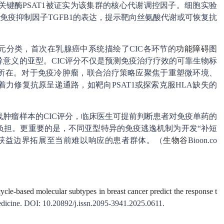
键酶PSAT1被证实为该集群的核心代谢调控因子。细胞实验
1及免疫抑制因子TGFB1的表达，提示靶向丝氨酸代谢或可恢复抗
二元分类，首次在乳腺癌中系统描绘了CIC各环节的
功能障碍
图
意义的亚型。CIC评分不仅是预测免疫治疗疗效的可靠生物标
”所在。对于免疫冷肿瘤，联合治疗策略应聚焦于重塑微环境、
力修复抗原呈递通路，如靶向PSAT1或探索克服HLA缺失的
肿瘤样本的CIC评分，临床医生可提前判断患者对免疫单药的
负担。更重要的是，不同亚型特异的免疫逃逸机制为开发“补短
获益边界拓展至当前难以响应的患者群体。（
生物谷
Bioon.co
cle-based molecular subtypes in breast cancer predict the response t
dicine. DOI: 10.20892/j.issn.2095-3941.2025.0611.