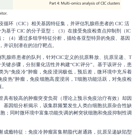
循环（CIC）相关基因特征集，并评估乳腺癌患者的 CIC 活
分为基于 CIC 的分子亚型；（3）在接受免疫检查点抑制剂（IC
价值；（4）通过多组学特征分析，描绘各亚型特异的免疫、基因
，并识别潜在的治疗靶点。
例乳腺癌患者的队列，针对CIC定义的抗原释放、抗原呈递、T
关键步骤，分别量化活性并构建“CIC评分”。基于该评分，患
类为“免疫冷”肿瘤，免疫浸润极低，预后差，微环境中充斥着
免疫热”肿瘤，免疫细胞高度浸润，T细胞功能活跃，对免疫检
值。
管具有较高的肿瘤突变负荷（理论上预示免疫治疗有效）却因
。基因组分析揭示，该集群频繁发生人类白细胞抗原杂合性缺
细胞；同时微环境中富集功能失调的树突状细胞和免疫抑制性调
谢成瘾特征：免疫冷肿瘤富集鞘脂代谢通路，抗原呈递缺陷型