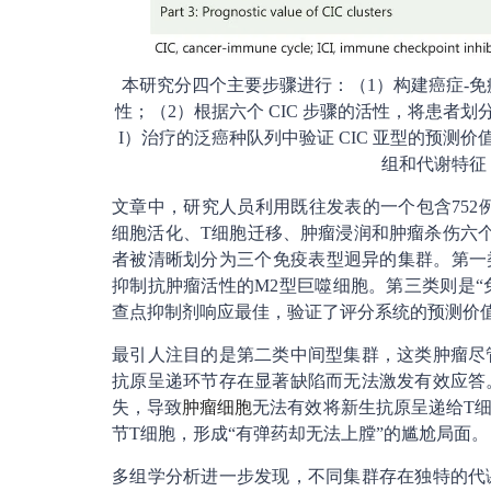
本研究分四个主要步骤进行：（1）构建癌症-免疫
性；（2）根据六个 CIC 步骤的活性，将患者划
I）治疗的泛癌种队列中验证 CIC 亚型的预测
组和代谢特征
文章中，研究人员利用既往发表的一个包含752
细胞活化、T细胞迁移、肿瘤浸润和肿瘤杀伤六个
者被清晰划分为三个免疫表型迥异的集群。第一
抑制抗肿瘤活性的M2型巨噬细胞。第三类则是“
查点抑制剂响应最佳，验证了评分系统的预测价
最引人注目的是第二类中间型集群，这类肿瘤尽
抗原呈递环节存在显著缺陷而无法激发有效应答
失，导致
肿瘤细胞
无法有效将新生抗原呈递给T
节T细胞，形成“有弹药却无法上膛”的尴尬局面。
多组学分析进一步发现，不同集群存在独特的代