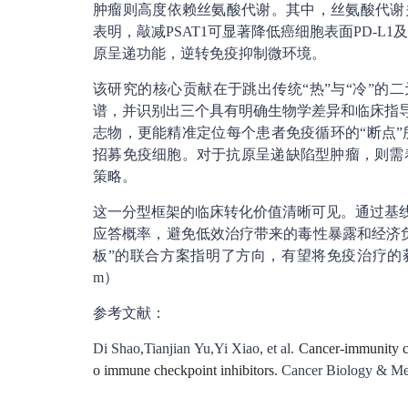
肿瘤则高度依赖丝氨酸代谢。其中，丝氨酸代谢关
表明，敲减PSAT1可显著降低癌细胞表面PD-L
原呈递功能，逆转免疫抑制微环境。
该研究的核心贡献在于跳出传统“热”与“冷”的
谱，并识别出三个具有明确生物学差异和临床指导
志物，更能精准定位每个患者免疫循环的“断点
招募免疫细胞。对于抗原呈递缺陷型肿瘤，则需着
策略。
这一分型框架的临床转化价值清晰可见。通过基线
应答概率，避免低效治疗带来的毒性暴露和经济
板”的联合方案指明了方向，有望将免疫治疗的
m）
参考文献：
Di Shao,Tianjian Yu,Yi Xiao, et al.
Cancer-immunity cy
o immune checkpoint inhibitors
. Cancer Biology & Me