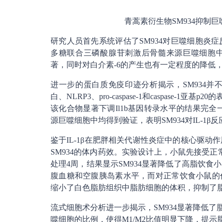
青蒿素衍生物SM934抑制巨
研究人员首先系统评估了SM934对巨噬细胞炎
多糖联合三磷酸腺苷刺激后骨髓来源巨噬细胞中白
著，同时对白介素-6的产生也有一定程度的降低，
进一步的蛋白质免疫印迹分析揭示，SM934
白、NLRP3、pro-caspase-1和caspase-1
该化合物显著下调Il1b基因转录水平的结果完
源巨噬细胞中均得到验证，表明SM934对IL-1
鉴于IL-1β在肥胖相关代谢性炎症中的核心驱
SM934的体内药效。实验设计上，小鼠先接受正
处理4周，结果显示SM934显著降低了高脂饮
腹血糖和空腹胰岛素水平，而对正常饮食小鼠的代
缩小了白色脂肪组织中脂肪细胞的体积，抑制了脂
流式细胞术分析进一步揭示，SM934显著降低了
噬细胞的比例，使得M1/M2比值明显下降，提示