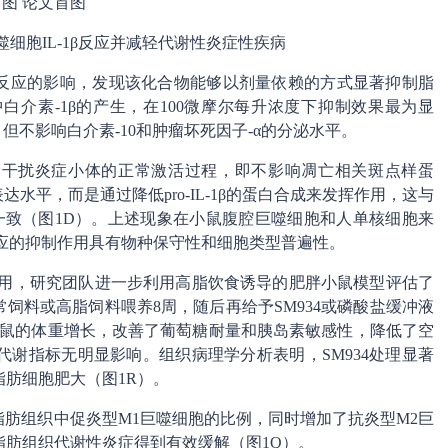
图 论文首图
噬细胞IL-1β反应并减轻代谢性炎症性疾病
症反应的影响，发现该化合物能够以剂量依赖的方式显著抑制脂
介素-1β的产生，在100微摩尔每升浓度下抑制效果最为显
但不影响白介素-10和肿瘤坏死因子-α的分泌水平。
并不干扰炎症小体的正常激活过程，即不影响凋亡相关斑点样蛋
亚基p20的表达水平，而是通过降低pro-IL-1β的蛋白合成来发挥作用，这与
全一致（图1D）。上述现象在小鼠腹腔巨噬细胞和人单核细胞来
β反应的抑制作用具有物种保守性和细胞类型普遍性。
动作用，研究团队进一步利用高脂饮食诱导的肥胖小鼠模型评估了
常饲料或高脂饲料喂养8周，随后再给予SM934或磷酸盐缓冲液
食小鼠的体重增长，改善了葡萄糖耐量和胰岛素敏感性，降低了空
谢指标无明显影响。组织病理学分析表明，SM934处理显著
肪细胞肥大（图1R）。
脂肪组织中促炎型M1巨噬细胞的比例，同时增加了抗炎型M2巨
脂肪组织代谢性炎症得到有效缓解（图1Q）。