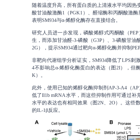
随着温度升高，所有蛋白质的上清液水平均因热变性
酸甘油酸激酶1（PGK1）、醛缩酶和丙酮酸激
表明SM934与α-烯醇化酶存在直接结合。
研究人员进一步发现，磷酸烯醇式丙酮酸（PEP）能够
生，而添加甘油醛-3-磷酸（G3P）、3-磷酸
2G），提示SM934通过靶向α-烯醇化酶并抑制PEP
非靶向代谢组学分析证实，SM934降低了LPS刺激BMD
4不影响总α-烯醇化酶蛋白的表达（图2I），但酶
K）。
此外，使用已知的烯醇化酶抑制剂AP-3-A4（AP）
低了Il1b mRNA水平，而这些抑制作用可通过补充P
水平的表达也有相同效果（图2N、2O）。这些数
的IL-1β反应。