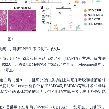
图1
醇化酶并抑制PEP产生来抑制IL-1β反应
人员采用了药物亲和反应靶点稳定性（DARTS）方法。该方法
A）。将BMDM裂解液与SM934孵育后，用pronase处理，
（图2B）。
分最高的蛋白质（图2C），且高分蛋白质功能上与细胞呼吸和糖酵解相
用Seahorse分析仪评估了SM934对BMDMs有氧呼吸和糖酵
BMDMs的总体糖酵解能力，但不影响有氧呼吸，表明SM934靶
究人员采用了细胞热迁移实验（CETSA）。如图2E、2F所示，