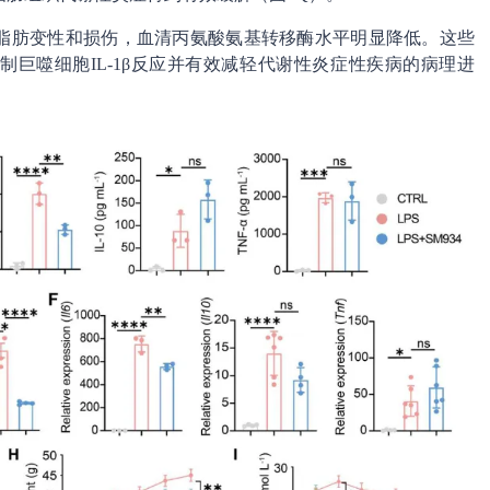
脏脂肪变性和损伤，血清丙氨酸氨基转移酶水平明显降低。这些
制巨噬细胞IL-1β反应并有效减轻代谢性炎症性疾病的病理进