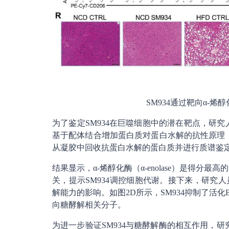
SM934通过靶向α-烯
为了鉴定SM934在巨噬细胞中的潜在靶点，研究
基于配体结合增加蛋白质对蛋白水解的抗性原理（图2
从凝胶中回收抗蛋白水解的蛋白质并进行质谱鉴定
结果显示，α-烯醇化酶（α-enolase）是得
关，提示SM934调控细胞代谢。接下来，研究人员使
解能力的影响。如图2D所示，SM934抑制了活化
向糖酵解相关分子。
为进一步验证SM934与糖酵解酶的相互作用，研