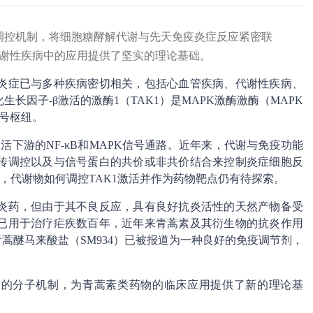
谢调控机制，将细胞糖酵解代谢与先天免疫炎症反应紧密联
谢性疾病中的应用提供了坚实的理论基础。
炎症已与多种疾病密切相关，包括心血管疾病、代谢性疾病、
长因子-β激活的激酶1（TAK1）是MAPK激酶激酶（MAPK
号枢纽。
进而激活下游的NF-κB和MAPK信号通路。近年来，代谢与免疫功能
传调控以及与信号蛋白的共价或非共价结合来控制炎症细胞反
楚，代谢物如何调控TAK1激活并作为药物靶点仍有待探索。
炎药，但由于其不良反应，具有良好抗炎活性的天然产物备受
已用于治疗疟疾数百年，近年来青蒿素及其衍生物的抗炎作用
蒿醚马来酸盐（SM934）已被报道为一种良好的免疫调节剂，
反应的分子机制，为青蒿素类药物的临床应用提供了新的理论基