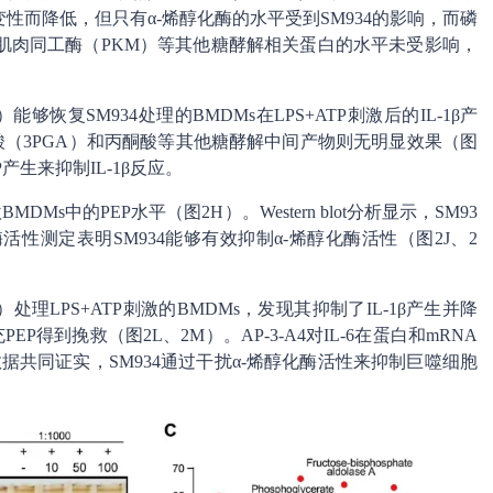
而降低，但只有α-烯醇化酶的水平受到SM934的影响，而磷
酶肌肉同工酶（PKM）等其他糖酵解相关蛋白的水平未受影响，
恢复SM934处理的BMDMs在LPS+ATP刺激后的IL-1β产
甘油酸（3PGA）和丙酮酸等其他糖酵解中间产物则无明显效果（图
产生来抑制IL-1β反应。
Ms中的PEP水平（图2H）。Western blot分析显示，SM93
活性测定表明SM934能够有效抑制α-烯醇化酶活性（图2J、2
处理LPS+ATP刺激的BMDMs，发现其抑制了IL-1β产生并降
EP得到挽救（图2L、2M）。AP-3-A4对IL-6在蛋白和mRNA
据共同证实，SM934通过干扰α-烯醇化酶活性来抑制巨噬细胞