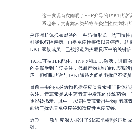
这一发现首次阐明了PEP介导的TAK1代
系起来，为青蒿素类药物在炎症性疾病和代
炎症是机体抵御威胁的一种防御形式，然而慢性
神经退行性疾病、自身免疫性疾病以及癌症。转化生
KK）家族成员，已被报道为炎症反应中的关键信
TAK1可被TLR配体、TNF-α和IL-1β激活，
的关联受到广泛关注，代谢产物能够通过表观遗
应，但细胞代谢与TAK1通路之间的串扰仍不清
目前主要的抗炎药物包括糖皮质激素和非甾体抗
关注。青蒿素是从中药青蒿中发现的传统药物，
逐渐被揭示。其中，水溶性青蒿素衍生物β-氨基青
能够干扰先天免疫应答和适应性免疫应答。
近期，一项研究深入探讨了SM934调控炎症
础。