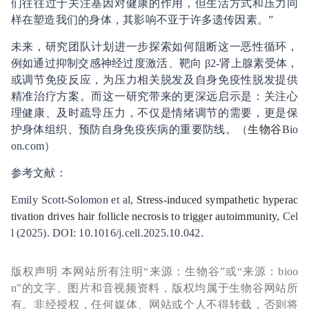
们往往过于关注基因对健康的作用，但生活方式和压力同
样在塑造我们的身体，其影响不亚于许多遗传因素。”
未来，研究团队计划进一步探索如何阻断这一恶性循环，
例如通过抑制交感神经过度激活、靶向 β2-肾上腺素受体，
或调节免疫反应，为压力相关脱发及自身免疫性脱发提供
精准治疗方案。而这一研究带来的更深远启示是：关注心
理健康、及时疏导压力，不仅是情绪调节的需要，更是保
护身体组织、预防自身免疫疾病的重要防线。（
生物谷
Bio
on.com）
参考文献：
Emily Scott-Solomon et al,
Stress-induced sympathetic hyperac
tivation drives hair follicle necrosis to trigger autoimmunity
, Cel
l (2025). DOI: 10.1016/j.cell.2025.10.042.
版权声明 本网站所有注明“来源：生物谷”或“来源：bioo
n”的文字、图片和音视频资料，版权均属于生物谷网站所
有。非经授权，任何媒体、网站或个人不得转载，否则将