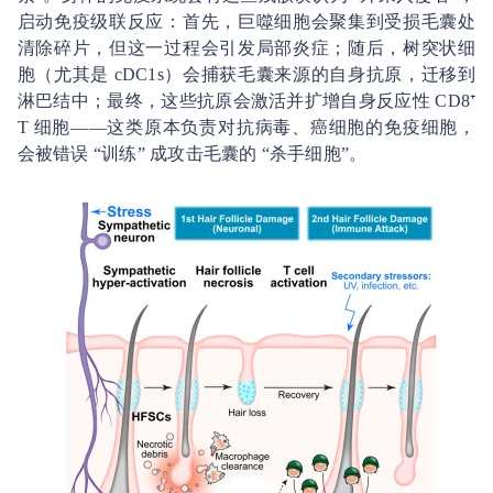
启动免疫级联反应：首先，巨噬细胞会聚集到受损毛囊处
清除碎片，但这一过程会引发局部炎症；随后，树突状细
胞（尤其是 cDC1s）会捕获毛囊来源的自身抗原，迁移到
淋巴结中；最终，这些抗原会激活并扩增自身反应性 CD8⁺
T 细胞——这类原本负责对抗病毒、癌细胞的免疫细胞，
会被错误 “训练” 成攻击毛囊的 “杀手细胞”。