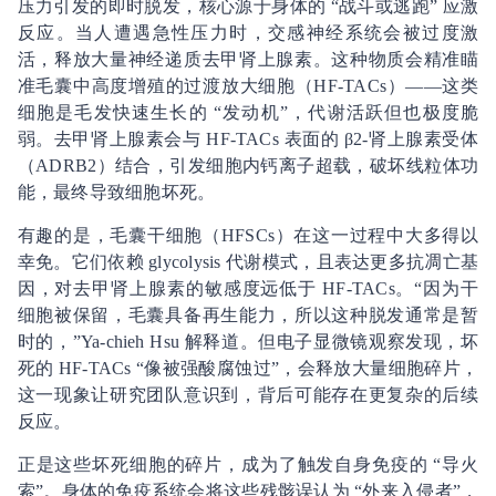
压力引发的即时脱发，核心源于身体的 “战斗或逃跑” 应激
反应。当人遭遇急性压力时，交感神经系统会被过度激
活，释放大量神经递质去甲肾上腺素。这种物质会精准瞄
准毛囊中高度增殖的过渡放大细胞（HF-TACs）——这类
细胞是毛发快速生长的 “发动机”，代谢活跃但也极度脆
弱。去甲肾上腺素会与 HF-TACs 表面的 β2-肾上腺素受体
（ADRB2）结合，引发细胞内钙离子超载，破坏线粒体功
能，最终导致细胞坏死。
有趣的是，毛囊干细胞（HFSCs）在这一过程中大多得以
幸免。它们依赖 glycolysis 代谢模式，且表达更多抗凋亡基
因，对去甲肾上腺素的敏感度远低于 HF-TACs。“因为干
细胞被保留，毛囊具备再生能力，所以这种脱发通常是暂
时的，”Ya-chieh Hsu 解释道。但电子显微镜观察发现，坏
死的 HF-TACs “像被强酸腐蚀过”，会释放大量细胞碎片，
这一现象让研究团队意识到，背后可能存在更复杂的后续
反应。
正是这些坏死细胞的碎片，成为了触发自身免疫的 “导火
索”。身体的免疫系统会将这些残骸误认为 “外来入侵者”，