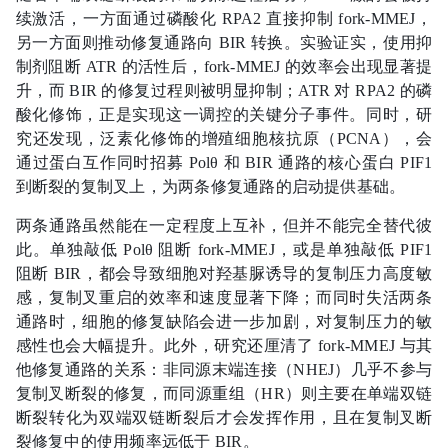
续激活，一方面通过磷酸化 RPA2 直接抑制 fork-MMEJ，
另一方面则推动修复通路向 BIR 转换。实验证实，使用抑
制剂阻断 ATR 的活性后，fork-MMEJ 的效率会出现显著提
升，而 BIR 的修复过程则被明显抑制；ATR 对 RPA2 的磷
酸化修饰，正是实现这一调控的关键分子事件。同时，研
究还发现，泛素化修饰的增殖细胞核抗原（PCNA），会
通过蛋白互作同时招募 Polθ 和 BIR 通路的核心蛋白 PIF1
到断裂的复制叉上，为两条修复通路的启动提供基础。
两条通路虽然能在一定程度上互补，但并不能完全替代彼
此。单独敲低 Polθ 阻断 fork-MMEJ，或是单独敲低 PIF1
阻断 BIR，都会导致细胞对羟基脲诱导的复制压力高度敏
感，复制叉重启的效率和速度显著下降；而同时失活两条
通路时，细胞的修复缺陷会进一步加剧，对复制压力的敏
感性也会大幅提升。此外，研究还厘清了 fork-MMEJ 与其
他修复通路的关系：非同源末端连接（NHEJ）几乎不参与
复制叉断裂的修复，而同源重组（HR）则主要在单端双链
断裂转化为双端双链断裂后才会发挥作用，且在复制叉断
裂修复中的使用频率远低于 BIR。