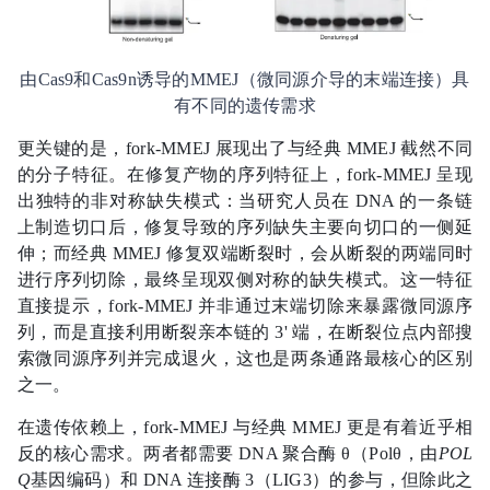
由Cas9和Cas9n诱导的MMEJ（微同源介导的末端连接）具
有不同的遗传需求
更关键的是，fork-MMEJ 展现出了与经典 MMEJ 截然不同
的分子特征。在修复产物的序列特征上，fork-MMEJ 呈现
出独特的非对称缺失模式：当研究人员在 DNA 的一条链
上制造切口后，修复导致的序列缺失主要向切口的一侧延
伸；而经典 MMEJ 修复双端断裂时，会从断裂的两端同时
进行序列切除，最终呈现双侧对称的缺失模式。这一特征
直接提示，fork-MMEJ 并非通过末端切除来暴露微同源序
列，而是直接利用断裂亲本链的 3' 端，在断裂位点内部搜
索微同源序列并完成退火，这也是两条通路最核心的区别
之一。
在遗传依赖上，fork-MMEJ 与经典 MMEJ 更是有着近乎相
反的核心需求。两者都需要 DNA 聚合酶 θ（Polθ，由
POL
Q
基因编码）和 DNA 连接酶 3（LIG3）的参与，但除此之