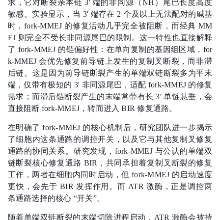
求，它对断裂亲本链 3' 端的非同源（NH）尾巴长度高度
敏感。实验显示，当 3' 端存在 2 个及以上无法配对的碱基
时，fork-MMEJ 的修复活动几乎完全被阻断，而经典 MM
EJ 则完全不受长非同源尾巴的限制。这一特性也直接解释
了 fork-MMEJ 的链偏好性：在单向复制的基因组区域，for
k-MMEJ 会优先修复前导链上发生的复制叉断裂，而非滞
后链。这是因为前导链断裂产生的单端双链断裂多为平末
端，仅带有极短的 3' 非同源尾巴，适配 fork-MMEJ 的修复
需求；而滞后链断裂产生的末端常带有长 3' 单链悬垂，会
直接阻断 fork-MMEJ，转而进入 BIR 修复通路。
在明确了 fork-MMEJ 的核心机制后，研究团队进一步揭示
了细胞内这条通路的调控开关，以及它与其他复制叉修复
通路的协同关系。研究发现，fork-MMEJ 与公认的单端双
链断裂核心修复通路 BIR，共同承担着复制叉断裂的修复
工作，两者在细胞内同时启动，但 fork-MMEJ 的启动速度
更快，会先于 BIR 发挥作用。而 ATR 激酶，正是调控两
条通路选择的核心 “开关”。
随着单端双链断裂的末端切除进程启动，ATR 激酶会被持