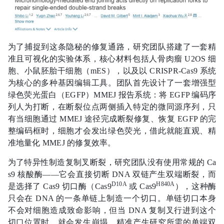
为了捕捉到这条隐秘的修复通路，研究团队搭建了一套精
准且可视化的实验体系，核心材料包括人骨肉瘤 U2OS 细
胞、小鼠胚胎干细胞（mES），以及以 CRISPR-Cas9 系统
为核心的多种基因编辑工具。团队首先设计了一套增强型
绿色荧光蛋白（EGFP）MMEJ 报告系统：将 EGFP 编码序
列人为打断，在断裂位点两侧插入特定的微同源序列，只
有当细胞通过 MMEJ 途径完成断裂修复、恢复 EGFP 的完
整编码框时，细胞才会发出绿色荧光，借此就能直观、精
准地量化 MMEJ 的修复效率。
为了特异性制造复制叉断裂，研究团队没有使用常规的 Ca
s9 核酸酶——它会直接切断 DNA 双链产生双端断裂，而
D10A
H840A
是选择了 Cas9 切口酶（Cas9
或 Cas9
），这种酶
只会在 DNA 的一条单链上制造一个切口。单链切口本身
不会对细胞造成致命影响，但当 DNA 复制叉行进到这个
切口位置时，就会发生崩塌，精准产生研究所需的单端双