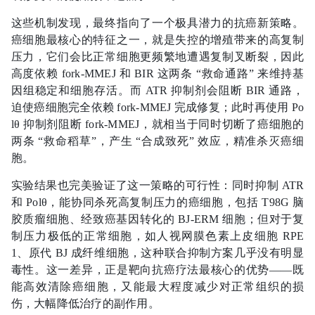
这些机制发现，最终指向了一个极具潜力的抗癌新策略。
癌细胞最核心的特征之一，就是失控的增殖带来的高复制
压力，它们会比正常细胞更频繁地遭遇复制叉断裂，因此
高度依赖 fork-MMEJ 和 BIR 这两条 “救命通路” 来维持基
因组稳定和细胞存活。而 ATR 抑制剂会阻断 BIR 通路，
迫使癌细胞完全依赖 fork-MMEJ 完成修复；此时再使用 Po
lθ 抑制剂阻断 fork-MMEJ，就相当于同时切断了癌细胞的
两条 “救命稻草”，产生 “合成致死” 效应，精准杀灭癌细
胞。
实验结果也完美验证了这一策略的可行性：同时抑制 ATR
和 Polθ，能协同杀死高复制压力的癌细胞，包括 T98G 脑
胶质瘤细胞、经致癌基因转化的 BJ-ERM 细胞；但对于复
制压力极低的正常细胞，如人视网膜色素上皮细胞 RPE
1、原代 BJ 成纤维细胞，这种联合抑制方案几乎没有明显
毒性。这一差异，正是靶向抗癌疗法最核心的优势——既
能高效清除癌细胞，又能最大程度减少对正常组织的损
伤，大幅降低治疗的副作用。