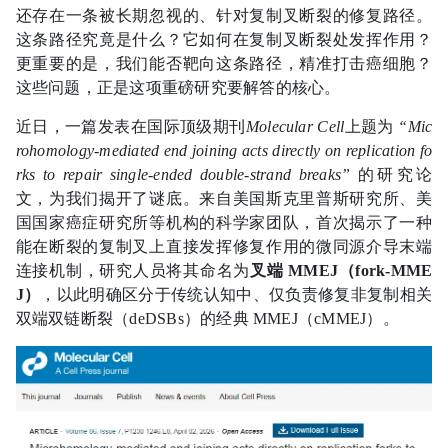
还存在一条被长期忽视的、针对复制叉断裂的修复路径。
这条路径究竟是什么？它如何在复制叉断裂处发挥作用？
更重要的是，我们能否靶向这条路径，精准打击癌细胞？
这些问题，正是这项重磅研究要解答的核心。
近日，一篇发表在国际顶级期刊
Molecular Cell
上题为
“Mic
rohomology-mediated end joining acts directly on replication fo
rks to repair single-ended double-strand breaks”
的研究论
文，为我们揭开了谜底。来自美国斯克里普斯研究所、美
国国家癌症研究所等机构的科学家团队，首次揭示了一种
能在断裂的复制叉上直接发挥修复作用的微同源介导末端
连接机制，研究人员将其命名为
叉端 MMEJ（fork-MME
J）
，以此明确区分于传统认知中、仅负责修复非复制相关
双端双链断裂（deDSBs）的经典 MMEJ（cMMEJ）。