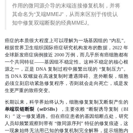
作用的微同源介导的末端连接修复机制，并将
其命名为“叉端MMEJ”，从而来区别于传统认
知中修复双端断裂的经典MMEJ。
癌症的本质很大程度上可以理解为一场基因组的 “内乱”。
根据世界卫生组织国际癌症研究机构发布的数据，2022 年
全球新发癌症病例接近 2000 万例，而几乎所有癌细胞都有
一个共同特征——基因组不稳定性。这种不稳定的核心根
源之一，正是 DNA 复制过程中频繁出现的 “复制压力”。
当 DNA 双螺旋在高速复制时遭遇障碍、意外断裂，细胞
必须立刻启动紧急修复程序，否则就会走向死亡，或是发
生更严重的致癌突变。
长期以来，科学界始终认为，细胞修复复制叉断裂产生的
单端双链断裂（seDSBs）
，主要依赖 “断裂诱导复制（BI
R）” 这一修复通路。但在癌症患者的基因组断点处，研究
人员却频繁观察到带有 “微同源序列” 特征的修复痕迹，这
一现象始终无法用已知的修复机制完全解释，提示细胞内