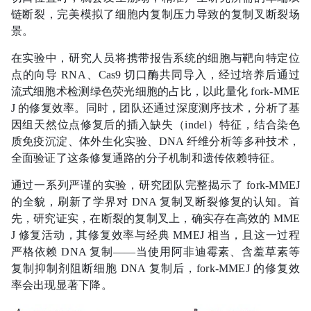
链断裂，完美模拟了细胞内复制压力导致的复制叉断裂场
景。
在实验中，研究人员将携带报告系统的细胞与靶向特定位
点的向导 RNA、Cas9 切口酶共同导入，经过培养后通过
流式细胞术检测绿色荧光细胞的占比，以此量化 fork-MME
J 的修复效率。同时，团队还通过深度测序技术，分析了基
因组天然位点修复后的插入缺失（indel）特征，结合染色
质免疫沉淀、体外生化实验、DNA 纤维分析等多种技术，
全面验证了这条修复通路的分子机制和遗传依赖特征。
通过一系列严谨的实验，研究团队完整揭示了 fork-MMEJ
的全貌，刷新了学界对 DNA 复制叉断裂修复的认知。首
先，研究证实，在断裂的复制叉上，确实存在高效的 MME
J 修复活动，其修复效率与经典 MMEJ 相当，且这一过程
严格依赖 DNA 复制——当使用阿非迪霉素、含羞草素等
复制抑制剂阻断细胞 DNA 复制后，fork-MMEJ 的修复效
率会出现显著下降。