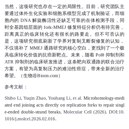
当然，这项研究也存在一定的局限性。目前，研究团队主
要通过体外生化实验和细胞系模型完成了机制验证，而细
胞内的 DNA 解旋酶活性还缺乏可靠的在体检测手段，同
时全基因组层面的 fork-MMEJ 修复特征分析仍有待完善，
距离真正的临床转化还有很长的路要走。但不可否认的
是，这项研究彻底刷新了学界对复制叉断裂修复的认知，
不仅填补了 MMEJ 通路研究的核心空白，更找到了一个极
具临床转化价值的抗癌新靶点。未来，随着 Polθ 抑制剂和
ATR 抑制剂的临床研发推进，这条靶向双通路的联合治疗
方案，有望为高复制压力的难治性癌症，带来全新的治疗
希望。（
生物谷
Bioon.com）
参考文献：
Shibo Li, Yuqin Zhao, Youhang Li, et al.
Microhomology-medi
ated end joining acts directly on replication forks to repair singl
e-ended double-strand breaks
, Molecular Cell (2026). DOI:10.
1016/j.molcel.2026.02.016.