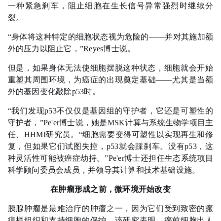
一种紧急刹车，阻止细胞在生长信号异常强烈时继续分
裂。
“身体将这种特定的细胞状态视为危险的——并对其施加额
外的压力以阻止它，”Reyes博士说。
但是，如果身体无法使细胞摆脱这种状态，细胞就会开始
重塑其周围环境，为癌症的出现奠定基础——尤其是当额
外的基因变化敲除p53时。
“我们发现p53不仅仅是基因组的守护者，它还是可塑性的
守护者，”Pe'er博士说，她是MSK计算与系统生物学项目主
任、HHMI研究员。“细胞需要变得可塑性以实现再生和修
复，但如果它们试图失控，p53就会踩刹车。没有p53，这
种灵活性可能被癌症劫持。”Pe'er博士还担任生态系统项目
科学顾问委员会成员，并领导其计算和技术基础设施。
在肿瘤形成之前，微环境开始改变
胰腺肿瘤是最难治疗的肿瘤之一，因为它们受到致密的瘢
痕样组织和支持细胞的保护。该研究表明，癌前细胞出人