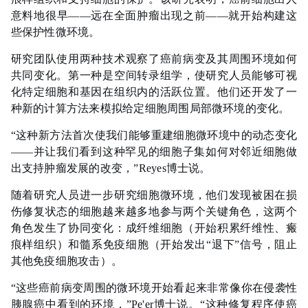
意料地很早——远在全面肿瘤出现之前——就开始构建这
些保护性微环境。
研究团队使用两种技术观察了癌前病变及其周围环境如何
共同变化。第一种是空间转录组学，使研究人员能够可视
化特定细胞和基因在组织内的活跃位置。他们还开发了一
种新的计算方法来模拟给定细胞周围局部微环境的变化。
“这种新方法首次使我们能够重建细胞微环境中的动态变化
——并让我们看到这种罕见的细胞子集如何对邻近细胞做
出支持肿瘤发展的改变，”Reyes博士说。
随着研究人员进一步研究细胞微环境，他们发现被困在损
伤修复状态的细胞越来越多地参与两个关键角色，这两个
角色发生了协同变化：成纤维细胞（开始积累纤维性、瘢
痕样组织）和髓系免疫细胞（开始发出“退下”信号，阻止
其他免疫细胞攻击）。
“这些癌前病变周围的微环境开始看起来非常像你在侵袭性
胰腺癌中看到的环境，”Pe'er博士说。“这种修复程序使癌