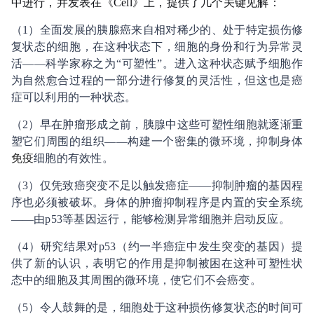
中进行，并发表在《Cell》上，提供了几个关键见解：
（1）全面发展的胰腺癌来自相对稀少的、处于特定损伤修
复状态的细胞，在这种状态下，细胞的身份和行为异常灵
活——科学家称之为“可塑性”。进入这种状态赋予细胞作
为自然愈合过程的一部分进行修复的灵活性，但这也是癌
症可以利用的一种状态。
（2）早在肿瘤形成之前，胰腺中这些可塑性细胞就逐渐重
塑它们周围的组织——构建一个密集的微环境，抑制身体
免疫
细胞的有效性。
（3）仅凭致癌突变不足以触发癌症——抑制肿瘤的基因程
序也必须被破坏。身体的肿瘤抑制程序是内置的安全系统
——由p53等基因运行，能够检测异常细胞并启动反应。
（4）研究结果对p53（约一半癌症中发生突变的基因）提
供了新的认识，表明它的作用是抑制被困在这种可塑性状
态中的细胞及其周围的微环境，使它们不会癌变。
（5）令人鼓舞的是，细胞处于这种损伤修复状态的时间可