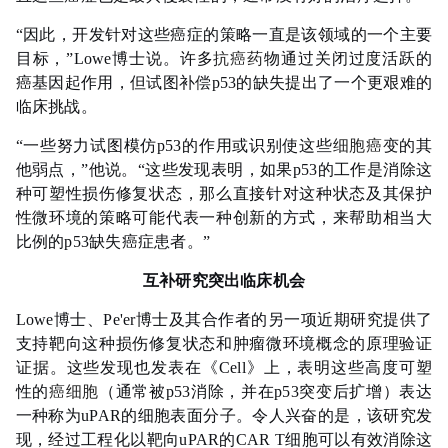
“因此，开发针对这些癌症的策略一直是该领域的一个主要
目标，”Lowe博士说。许多
抗癌药
物通过关闭过度活跃的
癌基因起作用，但试图补偿p53的缺失提出了一个更艰难的
临床挑战。
“一些努力试图模仿p53的作用或识别使这些
细胞癌
变的其
他弱点，”他说。“这些发现表明，如果p53的工作是消除这
种可塑性损伤修复状态，那么直接针对这种状态及其保护
性微环境的策略可能代表一种创新的方式，来帮助相当大
比例的p53缺失癌症患者。”
互补研究突出临床机会
Lowe博士、Pe'er博士及其合作者的另一项近期研究提供了
支持靶向这种损伤修复状态和肿瘤微环境概念的原理验证
证据。这些发现也发表在《Cell》上，表明这些高度可塑
性的
癌细胞
（通常被p53消除，并在p53突变后扩增）表达
一种称为uPAR的细胞表面分子。令人兴奋的是，该研究发
现，经过工程化以靶向uPAR的CAR T细胞可以有效消除这