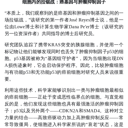
细胞内的拉锯战：癌基因与肿瘤抑制因子
“本质上，我们观察到的是癌基因和肿瘤抑制基因之间的一
场拉锯战，”该研究的第一作者José Reyes博士说，他是一
位由Lowe博士和计算生物学家Dana Pe'er博士（该研究的
另一位资深作者）共同指导的博士后研究员。
研究团队追踪了携带KRAS突变的胰腺细胞，并使用一个
标记物让他们能够发现同时也丢失了肿瘤抑制因子p53的细
胞。p53基因被称为“基因组守护者”，因为当细胞出现DN
A损伤迹象时，它会启动保护程序。因此，比较肿瘤细胞
与有功能p53和无功能p53的癌前细胞对研究人员来说很重
要。
利用这些技术，科学家能够识别出一类与肿瘤细胞最相似
的癌前细胞——正处于变成恶性临界点的细胞。与直觉相
反的是，他们发现这些细胞也具有最强激活的肿瘤抑制因
子：p53以及另外两个——CDKN2A和SMAD4。这种对立
力量的结合——高致癌驱动力加上高肿瘤抑制反应——常
常导致僵局，使细胞进入科学家所说的“
衰老
”状态，这是