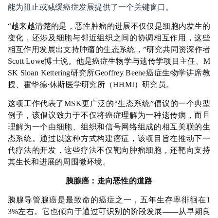
能为阻止或减缓癌症发展提供了一个关键窗口。
“越来越清楚的是，
恶性肿瘤
的进展不仅仅是细胞内发生的
变化，还涉及细胞与邻近组织之间的协调相互作用，这些
相互作用发展出支持肿瘤的生态系统，”研究共同资深作者
Scott Lowe博士说。他是癌症生物学与遗传学项目主任、M
SK Sloan Kettering研究所Geoffrey Beene癌症生物学讲席教
授、霍华德·休斯医学研究所（HHMI）研究员。
这项工作代表了MSK更广泛的“生态系统”倡议的一个典型
例子，该倡议致力于不仅将癌症理解为一种遗传病，而且
理解为一个由细胞、组织和信号网络组成的相互关联的生
态系统。通过以这种方式构建癌症，该项目旨在推动下一
代疗法的开发，这些疗法不仅靶向
肿瘤细胞
，还靶向支持
其生长和进展的周围微环境。
胰腺癌：走向恶性的道路
胰腺导管腺癌是最致命的癌症之一，五年生存率徘徊在1
3%左右。它也倾向于通过可识别的阶段发展——从早期良