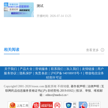
测试
开播时间: 2026-07-14 13:25
相关阅读
查看更多
关于我们
|
产品大全
|
营销服务
|
联系我们
|
加入我们
|
友情链接
|
用户
服务协议
|
隐私保护
|
免责条款
|
沪ICP备14018915号-1
|
增值电信业务
经营许可证
Copyright©2001-2020 bioon.com 版权所有 不得转载.
著作权声明
|
法律声明
|
互
联网药品信息服务资格证书((沪)-非经营性-2019-0162)
|
投诉、举报、维权邮
箱：editor@medsci.cn<
网
上海工商
络