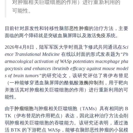
对肿瘤相关巨噬细胞的作用）进行重新利用的
可能性。
目前针对原发性和转移性脑部
恶性肿瘤
的治疗方法，主要
面临的两个障碍就是突破血脑屏障以及激活
免疫
系统。
2026年4月8日，陆军军医大学时雨及卞修武共同通讯在
Sci
ence Translational Medicine
在线以封面的形式发表题为
“Ph
armacological activation of WASp potentiates macrophage pha
gocytosis and enhances ibrutinib efficacy against mouse model
s of brain tumors”
的研究论文，该研究评估了将伊布替尼
（一种能够穿透血脑屏障的酪氨酸
激酶抑制剂
，用于靶向
并激活其对肿瘤相关巨噬细胞的作用）进行重新利用的可
能性。
由于
肿瘤细胞
与肿瘤相关巨噬细胞（TAMs）具有相同的 B
TK（伊布替尼的作用靶点）表达，因此这种治疗方法会削
弱肿瘤相关巨噬细胞的吞噬能力。该研究还表明，通过激
活 BTK 的下游靶点 WASp，能够在脑部恶性肿瘤的小鼠模