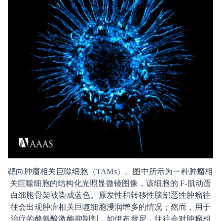
靶向肿瘤相关巨噬细胞（TAMs）。图中所示为一种肿瘤相
关巨噬细胞的结构化光照显微镜图像，该细胞的 F-肌动蛋
白细胞骨架被染成蓝色。原发性和转移性脑部恶性肿瘤往
往会出现肿瘤相关巨噬细胞浸润增多的情况；然而，用于
治疗的酪氨酸激酶抑制剂，如伊布替尼，往往会对肿瘤相