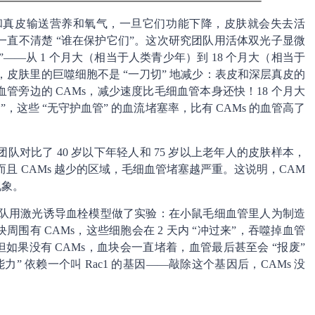
皮和真皮输送营养和氧气，一旦它们功能下降，皮肤就会失去活
直不清楚 “谁在保护它们”。这次研究团队用活体双光子显微
”——从 1 个月大（相当于人类青少年）到 18 个月大（相当于
现，皮肤里的巨噬细胞不是 “一刀切” 地减少：表皮和深层真皮的
旁边的 CAMs，减少速度比毛细血管本身还快！18 个月大
”，这些 “无守护血管” 的血流堵塞率，比有 CAMs 的血管高了
对比了 40 岁以下年轻人和 75 岁以上老年人的皮肤样本，
而且 CAMs 越少的区域，毛细血管堵塞越严重。这说明，CAM
现象。
究团队用激光诱导血栓模型做了实验：在小鼠毛细血管里人为制造
围有 CAMs，这些细胞会在 2 天内 “冲过来”，吞噬掉血管
如果没有 CAMs，血块会一直堵着，血管最后甚至会 “报废”
力” 依赖一个叫 Rac1 的基因——敲除这个基因后，CAMs 没