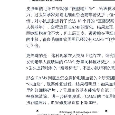
皮肤里的毛细血管就像 “微型输油管”，给表
力。过去科学家知道毛细血管会随年龄减少，但一
镜，对小鼠皮肤进行了长达 18 个月的 “直播观察
人类老年），全程追踪 CAMs 的变化。结果发
巨噬细胞变化不大，但上层真皮、紧紧贴在毛细血管
的小鼠，很多毛细血管周围已经没有 CAMs “守护
近 3 倍。
更关键的是，这种现象在人类身上也存在。研究团队
发现老年人皮肤里的 CAMs 数量同样显著减少，
s 丢失是跨物种的 “衰老标志”，不是小鼠特有的
那么 CAMs 到底是怎么保护毛细血管的？研
“小血块”，观察修复过程。结果很明显：如果血块周
里的红细胞碎片，7 天后血管基本能恢复血流；但
被身体清除。进一步研究发现，CAMs 的 “清理能
法吞噬碎片，血管修复率直接下降 60%。