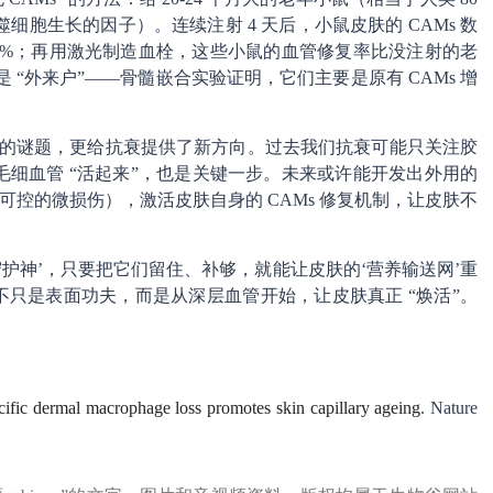
噬细胞生长的因子）。连续注射 4 天后，小鼠皮肤的 CAMs 数
0%；再用激光制造血栓，这些小鼠的血管修复率比没注射的老
是 “外来户”——骨髓嵌合实验证明，它们主要是原有 CAMs 增
” 的谜题，更给抗衰提供了新方向。过去我们抗衰可能只关注胶
毛细血管 “活起来”，也是关键一步。未来或许能开发出外用的
如可控的微损伤），激活皮肤自身的 CAMs 修复机制，让皮肤不
形守护神’，只要把它们留住、补够，就能让皮肤的‘营养输送网’重
—不只是表面功夫，而是从深层血管开始，让皮肤真正 “焕活”。
ific dermal macrophage loss promotes skin capillary ageing
. Nature