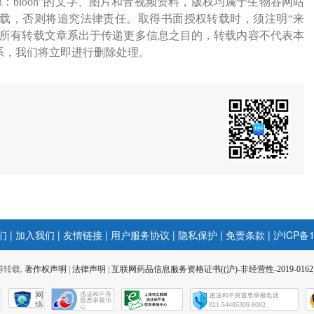
源：bioon”的文字、图片和音视频资料，版权均属于生物谷网站
载，否则将追究法律责任。取得书面授权转载时，须注明“来
网所有转载文章系出于传递更多信息之目的，转载内容不代表本
系，我们将立即进行删除处理。
们
|
加入我们
|
友情链接
|
用户服务协议
|
隐私保护
|
免责条款
|
沪ICP备1
 不得转载.
著作权声明
|
法律声明
|
互联网药品信息服务资格证书((沪)-非经营性-2019-0162
网
络
021-54485309-8082