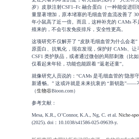
岁）皮肤注射CSF1–Fc 融合蛋白（一种能促进巨
量显著增加，原本堵塞的毛细血管血流改善了 3
年小鼠高了近一倍。而且，这种补充的 CAMs 不
殖来的，不会引发免疫排斥，安全性更高。
这项研究不仅解开了 “皮肤毛细血管为什么会老
原蛋白、抗氧化，现在发现，保护好 CAMs、让
CSF1 类护肤品，或者通过微创的局部刺激（比
仅看起来年轻，功能也能跟着 “返老还童”。
就像研究人员说的：“CAMs 是毛细血管的‘隐
新通畅。” 这或许就是未来抗衰的 “新钥匙”—
（
生物谷
Bioon.com）
参考文献：
Mesa, K.R., O’Connor, K.A., Ng, C. et al.
Niche-spec
(2025). doi：10.1038/s41586-025-09639-y.