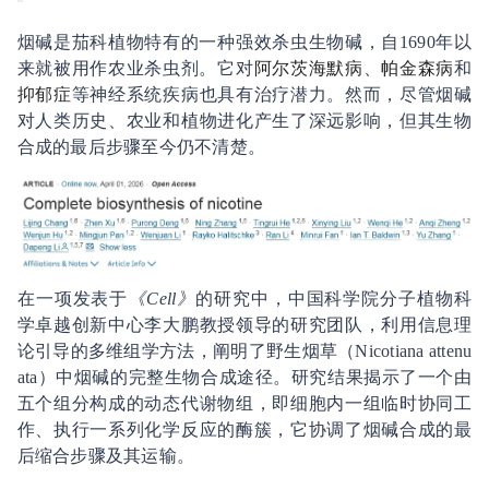
烟碱是茄科植物特有的一种强效杀虫生物碱，自1690年以
来就被用作农业杀虫剂。它对
阿尔茨海默病
、
帕金森病
和
抑郁症
等神经系统疾病也具有治疗潜力。然而，尽管烟碱
对人类历史、农业和植物进化产生了深远影响，但其生物
合成的最后步骤至今仍不清楚。
在一项发表于
《Cell》
的研究中，中国科学院分子植物科
学卓越创新中心李大鹏教授领导的研究团队，利用信息理
论引导的多维组学方法，阐明了野生烟草（Nicotiana attenu
ata）中烟碱的完整生物合成途径。研究结果揭示了一个由
五个组分构成的动态代谢物组，即细胞内一组临时协同工
作、执行一系列化学反应的酶簇，它协调了烟碱合成的最
后缩合步骤及其运输。