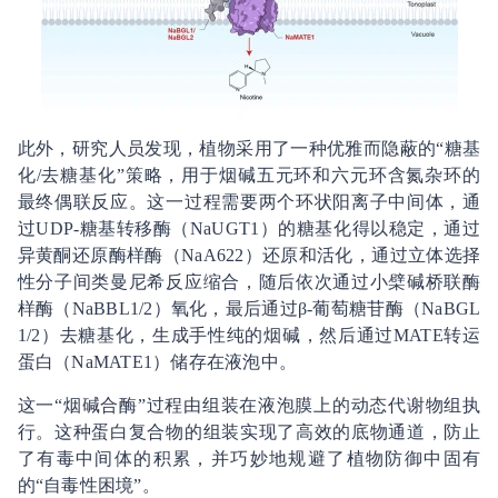
此外，研究人员发现，植物采用了一种优雅而隐蔽的“糖基
化/去糖基化”策略，用于烟碱五元环和六元环含氮杂环的
最终偶联反应。这一过程需要两个环状阳离子中间体，通
过UDP-糖基转移酶（NaUGT1）的糖基化得以稳定，通过
异黄酮还原酶样酶（NaA622）还原和活化，通过立体选择
性分子间类曼尼希反应缩合，随后依次通过小檗碱桥联酶
样酶（NaBBL1/2）氧化，最后通过β-葡萄糖苷酶（NaBGL
1/2）去糖基化，生成手性纯的烟碱，然后通过MATE转运
蛋白（NaMATE1）储存在液泡中。
这一“烟碱合酶”过程由组装在液泡膜上的动态代谢物组执
行。这种蛋白复合物的组装实现了高效的底物通道，防止
了有毒中间体的积累，并巧妙地规避了植物防御中固有
的“自毒性困境”。