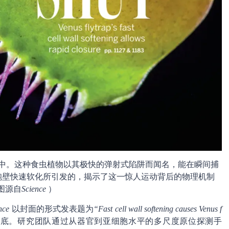
中。这种食虫植物以其极快的弹射式陷阱而闻名，能在瞬间捕
胞壁快速软化所引发的，揭示了这一惊人运动背后的物理机制
图源自
Science
）
nce
以封面的形式发表题为
“Fast cell wall softening causes Venus f
谜底。研究团队通过从器官到亚细胞水平的多尺度原位探测手