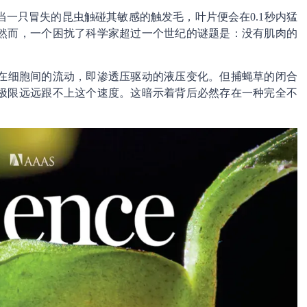
一只冒失的昆虫触碰其敏感的触发毛，叶片便会在0.1秒内猛
然而，一个困扰了科学家超过一个世纪的谜题是：没有肌肉的
在细胞间的流动，即渗透压驱动的液压变化。但捕蝇草的闭合
极限远远跟不上这个速度。这暗示着背后必然存在一种完全不