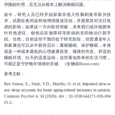
伴随副作用，且无法从根本上解决睡眠问题。
如今，研究人员已经开始探索非侵入性脑刺激等新兴技
术，试图在夜间温和地增强慢波活动，并观察其对次日焦
虑的影响；如果这一方向取得突破，未来我们或许能拥有
针对焦虑症、
创伤
后应激障碍等疾病的非药物治疗新手
段。当然，目前这些干预仍处于研究阶段，但普通老年人
和家属也可以从中获得启示：重视睡眠、保护睡眠，本身
就是一种成本最低的心理健康投资。规律的作息、舒适的
睡眠环境、白天的适度
运动
，这些看似简单的生活习惯，
可能正是守护晚年情绪的关键。（
生物谷
Bioon.com）
参考文献：
Ben Simon, E., Shah, V.D., Murillo, O. et al.
Impaired slow-w
ave sleep accounts for brain aging-related increases in anxiety
.
Commun Psychol 4, 34 (2026). doi：10.1038/s44271-026-004
01-2.