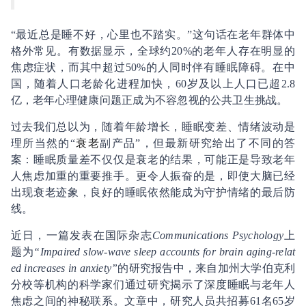
“最近总是睡不好，心里也不踏实。”这句话在老年群体中
格外常见。有数据显示，全球约20%的老年人存在明显的
焦虑症状，而其中超过50%的人同时伴有睡眠障碍。在中
国，随着人口老龄化进程加快，60岁及以上人口已超2.8
亿，老年心理健康问题正成为不容忽视的公共卫生挑战。
过去我们总以为，随着年龄增长，睡眠变差、情绪波动是
理所当然的“
衰老
副产品”，但最新研究给出了不同的答
案：睡眠质量差不仅仅是衰老的结果，可能正是导致老年
人焦虑加重的重要推手。更令人振奋的是，即使大脑已经
出现衰老迹象，良好的睡眠依然能成为守护情绪的最后防
线。
近日，一篇发表在国际杂志
Communications Psychology
上
题为
“Impaired slow-wave sleep accounts for brain aging-relat
ed increases in anxiety”
的研究报告中，来自加州大学伯克利
分校等机构的科学家们通过研究揭示了深度睡眠与老年人
焦虑之间的神秘联系。文章中，研究人员共招募61名65岁