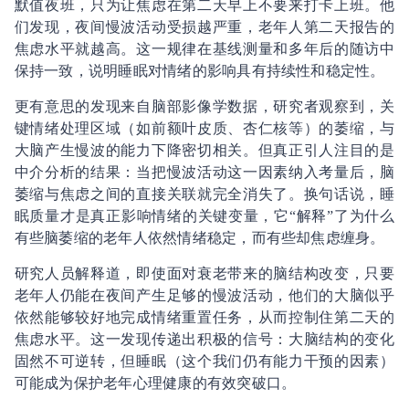
默值夜班，只为让焦虑在第二天早上不要来打卡上班。他
们发现，夜间慢波活动受损越严重，老年人第二天报告的
焦虑水平就越高。这一规律在基线测量和多年后的随访中
保持一致，说明睡眠对情绪的影响具有持续性和稳定性。
更有意思的发现来自脑部影像学数据，研究者观察到，关
键情绪处理区域（如前额叶皮质、杏仁核等）的萎缩，与
大脑产生慢波的能力下降密切相关。但真正引人注目的是
中介分析的结果：当把慢波活动这一因素纳入考量后，脑
萎缩与焦虑之间的直接关联就完全消失了。换句话说，睡
眠质量才是真正影响情绪的关键变量，它“解释”了为什么
有些脑萎缩的老年人依然情绪稳定，而有些却焦虑缠身。
研究人员解释道，即使面对衰老带来的脑结构改变，只要
老年人仍能在夜间产生足够的慢波活动，他们的大脑似乎
依然能够较好地完成情绪重置任务，从而控制住第二天的
焦虑水平。这一发现传递出积极的信号：大脑结构的变化
固然不可逆转，但睡眠（这个我们仍有能力干预的因素）
可能成为保护老年心理健康的有效突破口。