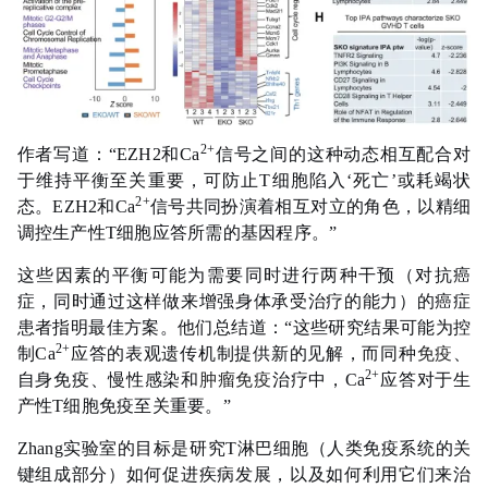
2+
作者写道：“EZH2和Ca
信号之间的这种动态相互配合对
于维持平衡至关重要，可防止T细胞陷入‘死亡’或耗竭状
2+
态。EZH2和Ca
信号共同扮演着相互对立的角色，以精细
调控生产性T细胞应答所需的基因程序。”
这些因素的平衡可能为需要同时进行两种干预（对抗癌
症，同时通过这样做来增强身体承受治疗的能力）的癌症
患者指明最佳方案。他们总结道：“这些研究结果可能为控
2+
制Ca
应答的表观遗传机制提供新的见解，而同种
免疫
、
2+
自身免疫、慢性感染和
肿瘤免疫
治疗中，Ca
应答对于生
产性T细胞免疫至关重要。”
Zhang实验室的目标是研究T淋巴细胞（人类免疫系统的关
键组成部分）如何促进疾病发展，以及如何利用它们来治