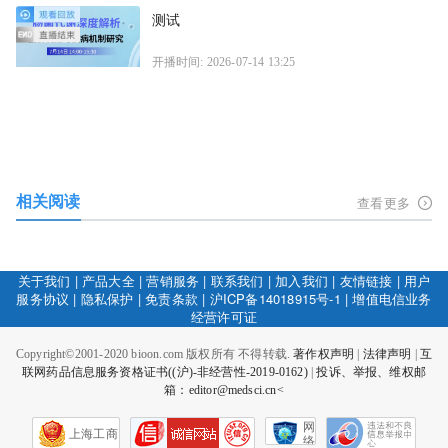
测试
开播时间: 2026-07-14 13:25
相关阅读
查看更多
关于我们
|
产品大全
|
营销服务
|
联系我们
|
加入我们
|
友情链接
|
用户
服务协议
|
隐私保护
|
免责条款
|
沪ICP备14018915号-1
|
增值电信业务
经营许可证
Copyright©2001-2020 bioon.com 版权所有 不得转载.
著作权声明
|
法律声明
|
互
联网药品信息服务资格证书((沪)-非经营性-2019-0162)
|
投诉、举报、维权邮
箱：editor@medsci.cn<
网
上海工商
络