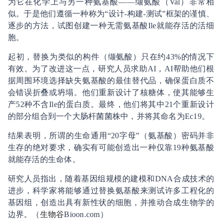
为它在化学上与另一种氨基酸——缬氨酸（Val）非常相
似。于是他们遵循一种称为“设计-构建-测试”框架的谨慎、
逐步的方法，试图创建一种无需氨基酸Ile就能存活的活细
胞。
起初，替换为类似的构件（缬氨酸）只在约43%的情况下
有效。为了改进这一点，研究人员求助AI，AI帮助他们根
据周围环境选择缺失氨基酸的最佳替代品，确保蛋白质不
会错误折叠或坍塌。他们重新设计了核糖体，使其能够生
产52种不含Ile的蛋白质。最终，他们将其中21个重新设计
的部分组合到一个大肠杆菌菌株中，并将其命名为Ec19。
结果表明，所谓的生命通用“20字母”（氨基酸）密码并非
生存的绝对要求，确实有可能创造出一种仅靠19种氨基酸
就能存活的生命体。
研究人员指出，随着基因组规模的建模和DNA合成技术的
进步，科学家将能够通过替换氨基酸来测试许多工程化的
基因组，创造出具有新性状的细胞，并推动合成生物学的
边界。
（
生物谷
Bioon.com）