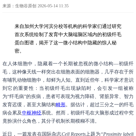
来源：生物谷原创 2026-05-14 11:35
来自加州大学河滨分校等机构的科学家们通过研究
首次系统绘制了发育中大脑端脑区域内的初级纤毛
蛋白图谱，揭开了这一微小结构中隐藏的惊人秘
密。
在人体细胞中，隐藏着一个长期被忽视的微小结构—初级纤
毛，这种像天线一样突出在细胞表面的细胞器，几乎存在于所
有哺乳动物细胞中，却鲜为人知。直到近些年，科学家才意识
到它的重要性：当初级纤毛出现缺陷时，会引发一组被称
为“纤毛病”的疾病，患者可表现为视力障碍、肾脏异常、智力
发育迟缓，甚至大脑结构
畸形
。据估计，超过三分之一的纤毛
病会累及
中枢神经
系统。然而，初级纤毛在大脑形成过程中究
竟扮演什么角色，其分子机制长期模糊不清。
近日，一篇发表在国际杂志
Cell Reports
上题为
“Proximity labeli