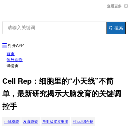
资讯
查看更多
查看更多
查看更多
生物在线
品牌会议
行云公开课
搜索
登录
注册
生物谷AP
打开APP
首页
体外诊断
详情页
Cell Rep：细胞里的“小天线”不简
单，最新研究揭示大脑发育的关键调
控手
小鼠模型
发育障碍
放射状胶质细胞
Filippi综合征