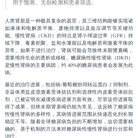
用于预测、无创检测和患者筛选。
人类肾脏是一种极其复杂的器官，其三维结构能够实现诸
如液体和电解质平衡、废物排泄以及血压调节等关键功
能。慢性肾病（CKD）的特点是肾小球滤过率（GFR）持
续下降、毒素积聚、盐和水潴留以及电解质和激素平衡的
异常。如果不进行治疗，肾病可能会导致终末期
肾衰竭
，
需要维持生命的透析或移植。
糖尿病
性慢性肾病（DKD）
是慢性肾病的主要病因，约 40%的糖尿病患者会发展为此
病。
最近的治疗进展，包括钠-葡萄糖协同转运蛋白 2 抑制剂、
非甾体类盐皮质激素受体拮抗剂和选择性内皮素受体拮抗
剂，已被证明在减缓疾病进展方面有效。尽管这些进展取
得了成果，但终末期肾衰竭仍较为常见，这反映了糖尿病
性慢性肾病的多样性，其病情进展范围从快速恶化到长期
稳定不等。随着全球糖尿病负担的不断增加，迫切需要精
确的、基于机制的方法来对糖尿病性慢性肾病进行分层和
治疗。