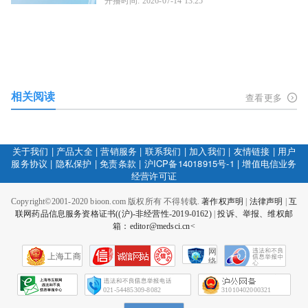
开播时间: 2026-07-14 13:25
相关阅读
查看更多
关于我们
|
产品大全
|
营销服务
|
联系我们
|
加入我们
|
友情链接
|
用户
服务协议
|
隐私保护
|
免责条款
|
沪ICP备14018915号-1
|
增值电信业务
经营许可证
Copyright©2001-2020 bioon.com 版权所有 不得转载.
著作权声明
|
法律声明
|
互
联网药品信息服务资格证书((沪)-非经营性-2019-0162)
|
投诉、举报、维权邮
箱：editor@medsci.cn<
网
上海工商
络
社
会
征
021-54485309-8082
31010402000321
信