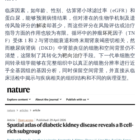
临床因素，如年龄、性别、估算肾小球滤过率（eGFR）和
蛋白尿，能够预测病情结果，但对潜在的生物学机制及遗
传风险评分的
解读
却甚少，而这些评分在风险评估或治疗
指导方面的作用也较为有限。循环中的肿瘤
坏死
因子（TN
F）受体 1 和 2 与肾功能衰退和终末期肾衰竭密切相关，然
而糖尿病肾病（DKD）中肾脏炎症的细胞和空间背景仍不
清楚，这限制了其转化为
靶向治疗
手段。下一代单细胞空
间转录组学能够在完整组织中以真正的细胞分辨率进行近
乎全基因组的基因分析，同时保留空间背景，并直接从临
床活检中揭示与疾病相关的组织结构和不同的病理亚型。