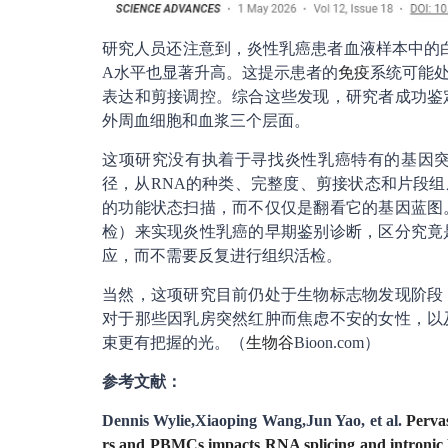
研究人员还注意到，炎性乳癌患者血液样本中的
A水平也显著升高。这提示患者的
免疫
系统可能
表达和剪接调控。综合这些发现，研究者成功鉴
外周血细胞和血浆三个层面。
这项研究没有执着于寻找炎性乳癌特有的基因
径，从RNA的种类、完整度、剪接状态和片段组
的功能状态扫描，而不仅仅是翻看它的基因蓝图
检）来实现炎性乳癌的早期鉴别诊断，区分究竟
应，而不需要反复进行组织活检。
当然，这项研究目前仍处于生物标志物发现阶段
对于那些因乳房突然红肿而焦虑不安的女性，以
束更有把握的光。（
生物谷
Bioon.com）
参考文献：
Dennis Wylie,Xiaoping Wang,Jun Yao, et al.
Perva
rs and PBMCs impacts RNA splicing and intronic