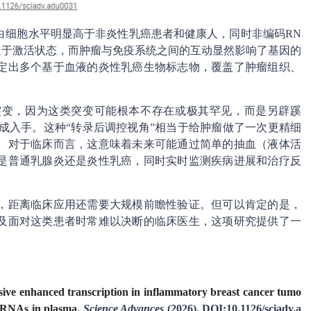
白细胞水平明显高于非炎性乳癌患者和健康人，同时非编码RN
处于激活状态，而肿瘤与免疫系统之间的互动显然影响了基因的
定出多个基于血液的炎性乳癌生物标志物，覆盖了肿瘤组织、
突变，因为这类突变可能根本不存在或极其罕见，而是另辟蹊
成入手。这种“转录后调控视角”相当于给肿瘤做了一次更精细
。对于临床而言，这意味着未来可能通过简单的抽血（液体活
是普通乳腺炎还是炎性乳癌，同时实时监测疾病进展和治疗反
，距离临床应用还需要大规模前瞻性验证。但可以肯定的是，
及面对这类患者时常难以决断的临床医生，这项研究提供了一
sive enhanced transcription in inflammatory breast cancer tumo
 RNAs in plasma
.
Science Advances
(2026). DOI:10.1126/sciadv.a