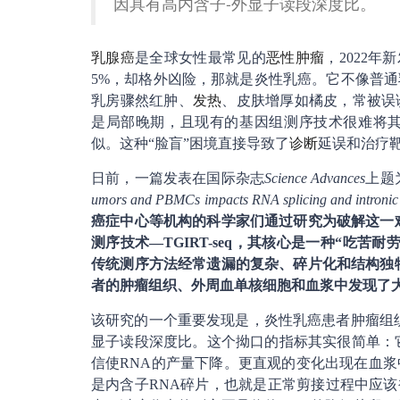
因具有高内含子-外显子读段深度比。
乳腺癌
是全球女性最常见的
恶性肿瘤
，2022
5%，却格外凶险，那就是炎性乳癌。它不像普
乳房骤然红肿、
发热
、皮肤增厚如橘皮，常被误
是局部晚期，且现有的基因组测序技术很难将
似。这种“脸盲”困境直接导致了
诊断
延误和治疗
日前，一篇发表在国际杂志
Science Advances
上题
umors and PBMCs impacts RNA splicing and introni
癌症中心等机构的科学家们通过研究为破解这一
测序技术—TGIRT-seq，其核心是一种“吃
传统测序方法经常遗漏的复杂、碎片化和结构独
者的肿瘤组织、外周血单核细胞和血浆中发现了
该研究的一个重要发现是，炎性乳癌患者肿瘤组
显子读段深度比。这个拗口的指标其实很简单：
信使RNA的产量下降。更直观的变化出现在血
是内含子RNA碎片，也就是正常剪接过程中应该