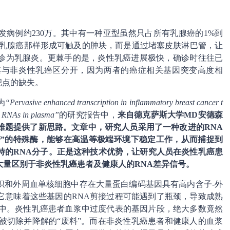
年新发病例约230万。其中有一种亚型虽然只占所有乳腺癌的1%到
通乳腺癌那样形成可触及的肿块，而是通过堵塞皮肤淋巴管，让
诊为乳腺炎。更棘手的是，炎性乳癌进展极快，确诊时往往已
其与非炎性乳癌区分开，因为两者的癌症相关基因突变高度相
靶点的缺失。
为
“Pervasive enhanced transcription in inflammatory breast cancer t
c RNAs in plasma”
的研究报告中，
来自德克萨斯大学MD安德森
难题提供了新思路。文章中，研究人员采用了一种改进的RNA
苦耐劳”的特殊酶，能够在高温等极端环境下稳定工作，从而捕捉到
特的RNA分子。正是这种技术优势，让研究人员在炎性乳癌患
大量区别于非炎性乳癌患者及健康人的RNA差异信号。
织和外周血单核细胞中存在大量蛋白编码基因具有高内含子-外
它意味着这些基因的RNA剪接过程可能遇到了瓶颈，导致成熟
浆中。炎性乳癌患者血浆中过度代表的基因片段，绝大多数竟然
被切除并降解的“废料”。而在非炎性乳癌患者和健康人的血浆