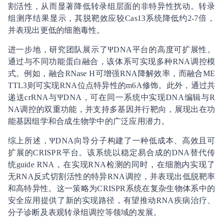
割活性，从而显著降低转录组层面的非特异性扰动。转录
组测序结果显示，其脱靶效应较Cas13系统降低约2-7倍，
并表现出更低的细胞毒性。
进一步地，研究团队展示了ΨDNA平台的高度可扩展性。
通过与不同功能蛋白融合，该体系可实现多种RNA调控模
式。例如，融合RNase H可增强RNA降解效率，而融合ME
TTL3则可实现RNA位点特异性的m6A修饰。此外，通过共
递送crRNA与ΨDNA，可在同一系统中实现DNA编辑与R
NA调控的双重功能，并支持多基因并行靶向，展现出在功
能基因组学和合成生物学中的广泛应用潜力。
综上所述，ΨDNA向导分子构建了一种低成本、高效且可
扩展的CRISPR平台。该系统以稳定易合成的DNA替代传
统guide RNA，在实现RNA检测的同时，在细胞内实现了
无RNA反式切割活性的特异RNA调控，并表现出低脱靶率
和高特异性。这一策略为CRISPR系统在复杂生物体系中的
安全应用提供了新的实现路径，有望推动RNA疾病治疗、
分子诊断及表观转录组调控等领域的发展。