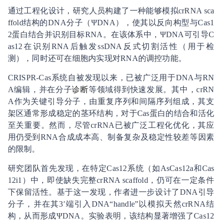
通过工程化设计，研究人员构建了一种能够模拟crRNA sca
ffold结构的DNA分子（ΨDNA），使其以反向构型与Cas1
2蛋白结合并识别目标RNA。在该体系中，ΨDNA可引导C
as12在识别RNA后触发ssDNA反式切割活性（用于检
测），同时还可在细胞内实现对RNA的调控功能。
CRISPR-Cas系统自被发现以来，已被广泛用于DNA与RN
A编辑，并在分子
诊断
等领域得到快速发展。其中，crRN
A作为关键引导分子，由重复序列和间隔序列组成，其支
架区通常形成稳定的茎环结构，对于Cas蛋白的结合和活化
至关重要。然而，尽管crRNA已被广泛工程化优化，其应
用仍受到RNA合成成本高、制备复杂及稳定性较差等因素
的限制。
研究团队首先发现，在特定Cas12系统（如AsCas12a和Cas
12i1）中，即使缺失完整crRNA scaffold，仍可在一定条件
下保留活性。基于这一发现，作者进一步设计了DNA引导
分子，并在其3′端引入DNA“handle”以模拟天然crRNA结
构，从而形成ΨDNA。实验表明，该结构显著增强了Cas12