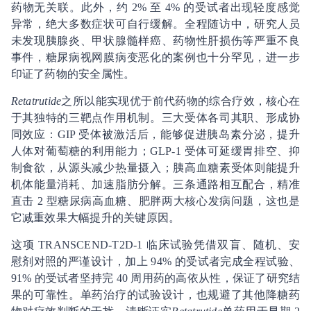
药物无关联。此外，约 2% 至 4% 的受试者出现轻度感觉
异常，绝大多数症状可自行缓解。全程随访中，研究人员
未发现胰腺炎、甲状腺髓样癌、药物性肝损伤等严重不良
事件，糖尿病视网膜病变恶化的案例也十分罕见，进一步
印证了药物的安全属性。
Retatrutide
之所以能实现优于前代药物的综合疗效，核心在
于其独特的三靶点作用机制。三大受体各司其职、形成协
同效应：GIP 受体被激活后，能够促进胰岛素分泌，提升
人体对葡萄糖的利用能力；GLP-1 受体可延缓胃排空、抑
制食欲，从源头减少热量摄入；胰高血糖素受体则能提升
机体能量消耗、加速脂肪分解。三条通路相互配合，精准
直击 2 型糖尿病高血糖、肥胖两大核心发病问题，这也是
它减重效果大幅提升的关键原因。
这项 TRANSCEND-T2D-1 临床试验凭借双盲、随机、安
慰剂对照的严谨设计，加上 94% 的受试者完成全程试验、
91% 的受试者坚持完 40 周用药的高依从性，保证了研究结
果的可靠性。单药治疗的试验设计，也规避了其他降糖药