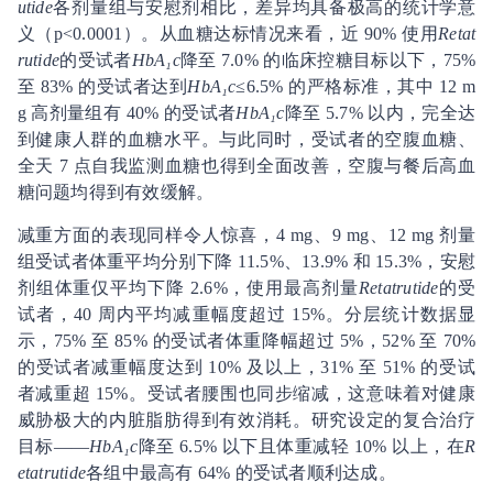
utide
各剂量组与安慰剂相比，差异均具备极高的统计学意
义（p<0.0001）。从血糖达标情况来看，近 90% 使用
Retat
rutide
的受试者
HbA₁c
降至 7.0% 的临床控糖目标以下，75%
至 83% 的受试者达到
HbA₁c
≤6.5% 的严格标准，其中 12 m
g 高剂量组有 40% 的受试者
HbA₁c
降至 5.7% 以内，完全达
到健康人群的血糖水平。与此同时，受试者的空腹血糖、
全天 7 点自我监测血糖也得到全面改善，空腹与餐后高血
糖问题均得到有效缓解。
减重方面的表现同样令人惊喜，4 mg、9 mg、12 mg 剂量
组受试者体重平均分别下降 11.5%、13.9% 和 15.3%，安慰
剂组体重仅平均下降 2.6%，使用最高剂量
Retatrutide
的受
试者，40 周内平均减重幅度超过 15%。分层统计数据显
示，75% 至 85% 的受试者体重降幅超过 5%，52% 至 70%
的受试者减重幅度达到 10% 及以上，31% 至 51% 的受试
者减重超 15%。受试者腰围也同步缩减，这意味着对健康
威胁极大的内脏脂肪得到有效消耗。研究设定的复合治疗
目标——
HbA₁c
降至 6.5% 以下且体重减轻 10% 以上，在
R
etatrutide
各组中最高有 64% 的受试者顺利达成。