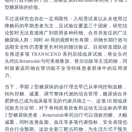
物对疗效判断的干扰，清晰证实
Retatrutide
单药用于早期 2
型糖尿病的价值。
不过该研究也存在一定局限性：入组受试者以从未使用过
降糖药的早期患者为主，且试验仅覆盖三个国家，研究结
论暂时无法直接推广到联用多种药物、合并并发症的广泛
糖尿病人群；同时 40 周的观察时长有限，药物长期疗效与
远期安全性仍需要更长时间的随访验证。目前研发团队还
在推进多项 TRANSCEND 系列后续临床试验，将会头对
头对比
Retatrutide
与司美格鲁肽、替尔泊肽等主流药物，同
时探索该药物在肾功能不全等特殊患者群体中的应用潜
力。
当下，早期 2 型糖尿病的诊疗理念早已从单纯控制血糖，
转向控糖、减重、调节整体代谢的综合管理，糖尿病合并
肥胖也已成为临床最常见的代谢共病之一。这项 III 期临床
试验充分证明，对于单纯依靠饮食和运动无法达标的早期
2 型糖尿病患者，
Retatrutide
单药治疗可以强效控糖、大幅
减重，同时改善血脂、血压等多项代谢指标，安全表现也
符合行业预期。这款全新三靶点药物，为生活方式干预失