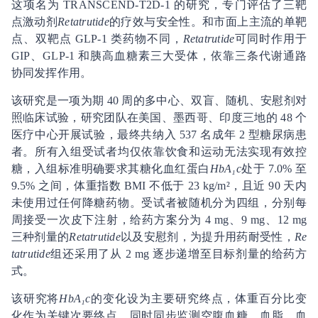
这项名为 TRANSCEND-T2D-1 的研究，专门评估了三靶
点激动剂
Retatrutide
的疗效与安全性。和市面上主流的单靶
点、双靶点 GLP-1 类药物不同，
Retatrutide
可同时作用于
GIP、GLP-1 和胰高血糖素三大受体，依靠三条代谢通路
协同发挥作用。
该研究是一项为期 40 周的多中心、双盲、随机、安慰剂对
照临床试验，研究团队在美国、墨西哥、印度三地的 48 个
医疗中心开展试验，最终共纳入 537 名成年 2 型糖尿病患
者。所有入组受试者均仅依靠饮食和运动无法实现有效控
糖，入组标准明确要求其糖化血红蛋白
HbA₁c
处于 7.0% 至
9.5% 之间，体重指数 BMI 不低于 23 kg/m²，且近 90 天内
未使用过任何降糖药物。受试者被随机分为四组，分别每
周接受一次皮下注射，给药方案分为 4 mg、9 mg、12 mg
三种剂量的
Retatrutide
以及安慰剂，为提升用药耐受性，
Re
tatrutide
组还采用了从 2 mg 逐步递增至目标剂量的给药方
式。
该研究将
HbA₁c
的变化设为主要研究终点，体重百分比变
化作为关键次要终点，同时同步监测空腹血糖、血脂、血