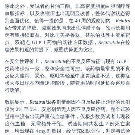
除此之外，受试者的甘油三酯、非高密度脂蛋白胆固醇等
血脂指标，以及收缩压也出现明显改善，整体代谢状态得
到全面优化。值得一提的是，在 40 周的观察期内，
Retatru
tide
带来的降糖、减重效果均未出现停滞平台，预示长期用
药有望持续获益。对比司美格鲁肽、替尔泊肽等主流单靶
点、双靶点 GLP-1 药物的既往临床数据，
Retatrutide
在控
糖效果相近的前提下，减重优势更为突出。
在安全性评价上，
Retatrutide
的不良反应特征与现有 GLP-1
类药物保持一致，整体安全性可控。该药物最常见的不良
反应为腹泻、恶心、呕吐等轻至中度胃肠道不适，这类症
状大多出现在剂量递增阶段，随着用药时间延长会逐步自
行缓解。
数据显示，
Retatrutide
各剂量组因不良反应终止治疗的比例
仅为 2% 至 5%，安慰剂组无人因不良反应停药。整个试验
过程中没有出现严重低血糖事件，仅极少数受试者出现轻
度低血糖，无需额外干预。试验期间共发生 2 例死亡案
例，均出现在 4 mg 剂量组，经研究团队评估，判定与试验