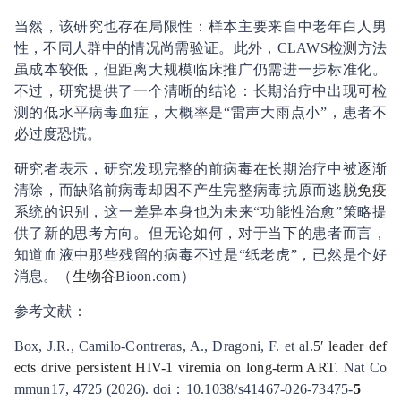
当然，该研究也存在局限性：样本主要来自中老年白人男
性，不同人群中的情况尚需验证。此外，CLAWS检测方法
虽成本较低，但距离大规模临床推广仍需进一步标准化。
不过，研究提供了一个清晰的结论：长期治疗中出现可检
测的低水平病毒血症，大概率是“雷声大雨点小”，患者不
必过度恐慌。
研究者表示，研究发现完整的前病毒在长期治疗中被逐渐
清除，而缺陷前病毒却因不产生完整病毒抗原而逃脱
免疫
系统的识别，这一差异本身也为未来“功能性治愈”策略提
供了新的思考方向。但无论如何，对于当下的患者而言，
知道血液中那些残留的病毒不过是“纸老虎”，已然是个好
消息。（
生物谷
Bioon.com）
参考文献：
Box, J.R., Camilo-Contreras, A., Dragoni, F. et al.
5′ leader def
ects drive persistent HIV-1 viremia on long-term ART
. Nat Co
mmun17, 4725 (2026). doi：10.1038/s41467-026-73475-
5