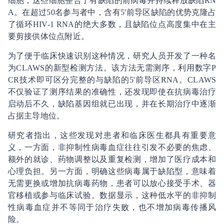
细胞，这些细胞整合了有缺陷的前病毒并持续释放缺陷RN
A。在超过50名参与者中，含有5'前导区缺陷的优势克隆占
了循环HIV-1 RNA的绝大多数，且缺陷位点高度集中在主
要剪接供体位点附近。
为了便于临床快速识别这种情况，研究人员开发了一种名
为CLAWS的新型检测方法。该方法无需测序，利用数字P
CR技术即可区分完整的与缺陷的5'前导区RNA。CLAWS
不仅验证了测序结果的准确性，还发现即使在抗病毒治疗
启动后不久，缺陷基因组就已出现，并在长期治疗中逐渐
占据主导地位。
研究者指出，这些发现对患者和临床医生都具有重要意
义，一方面，非抑制性病毒血症往往引发不必要的焦虑、
额外的就诊、药物调整以及重复检测，增加了医疗成本和
心理负担。另一方面，明确这些病毒属于缺陷型，意味着
无需更换或增加抗病毒药物，患者可以放心接受手术、器
官移植或参与临床试验。数据显示，这种低水平的非抑制
性病毒血症并不等同于治疗失败，也不增加病毒传播风
险。