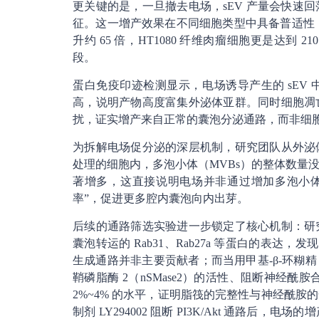
更关键的是，一旦撤去电场，sEV 产量会快速
征。这一增产效果在不同细胞类型中具备普适性：人间充
升约 65 倍，HT1080 纤维肉瘤细胞更是达
段。
蛋白免疫印迹检测显示，电场诱导产生的 sEV 中，
高，说明产物高度富集外泌体亚群。同时细胞凋
扰，证实增产来自正常的囊泡分泌通路，而非细
为拆解电场促分泌的深层机制，研究团队从外泌
处理的细胞内，多泡小体（MVBs）的整体数量没
著增多，这直接说明电场并非通过增加多泡小体
率”，促进更多腔内囊泡向内出芽。
后续的通路筛选实验进一步锁定了核心机制：研究人员
囊泡转运的 Rab31、Rab27a 等蛋白的表达
生成通路并非主要贡献者；而当用甲基-β-环糊精（
鞘磷脂酶 2（nSMase2）的活性、阻断神经酰
2%~4% 的水平，证明脂筏的完整性与神经酰
制剂 LY294002 阻断 PI3K/Akt 通路