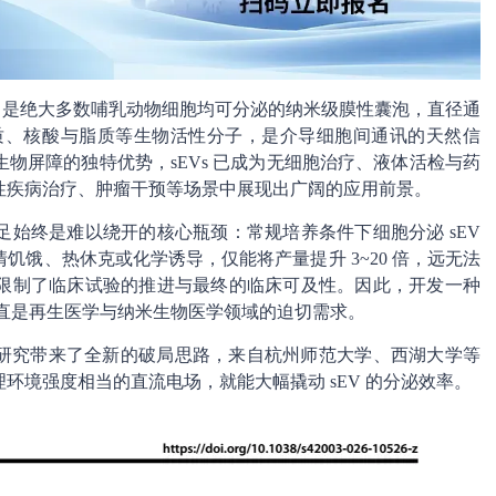
）是绝大多数哺乳动物细胞均可分泌的纳米级膜性囊泡，直径通
蛋白质、核酸与脂质等生物活性分子，是介导细胞间通讯的天然信
物屏障的独特优势，sEVs 已成为无细胞治疗、液体活检与药
性疾病治疗、肿瘤干预等场景中展现出广阔的应用前景。
始终是难以绕开的核心瓶颈：常规培养条件下细胞分泌 sEV
饿、热休克或化学诱导，仅能将产量提升 3~20 倍，远无法
限制了临床试验的推进与最终的临床可及性。因此，开发一种
一直是再生医学与纳米生物医学领域的迫切需求。
研究带来了全新的破局思路，来自杭州师范大学、西湖大学等
环境强度相当的直流电场，就能大幅撬动 sEV 的分泌效率。