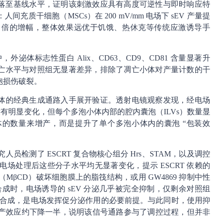
回落至基线水平，证明该刺激效应具有高度可逆性与即时响应特
质干细胞（MSCs）在 200 mV/mm 电场下 sEV 产量提
到 210 倍的增幅，整体效果远优于饥饿、热休克等传统应激诱导手
外泌体标志性蛋白 Alix、CD63、CD9、CD81 含量显著升
亡水平与对照组无显著差异，排除了凋亡小体对产量计数的干
胞损伤破裂。
体的经典生成通路入手展开验证。透射电镜观察发现，经电场
有明显变化，但每个多泡小体内部的腔内囊泡（ILVs）数量显
的数量来增产，而是提升了单个多泡小体内的囊泡 “包装效
检测了 ESCRT 复合物核心组分 Hrs、STAM，以及调控
，发现电场处理后这些分子水平均无显著变化，提示 ESCRT 依赖的
MβCD）破坏细胞膜上的脂筏结构，或用 GW4869 抑制中性
胺合成时，电场诱导的 sEV 分泌几乎被完全抑制，仅剩余对照组
胺的合成，是电场发挥促分泌作用的必要前提。与此同时，使用抑
后，电场的增产效应约下降一半，说明该信号通路参与了调控过程，但并非