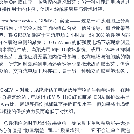
诱导负向膜曲率，驱动腔内囊泡出芽；另一种可能是电场通过
直接作用于内体膜，促进神经酰胺聚集与囊泡组装。
 membrane vesicles
, GPMVs）实验 —— 这是一种从细胞上分离
与结构，但完全去除了胞内蛋白合成、信号传导、细胞骨架等
 GPMVs 暴露于直流电场 2 小时后，约 30% 的囊泡内部
囊泡单侧的聚集；100 mV/mm 的低强度电场下该现象明显
泡生成。当预先用 MβCD 破坏脂筏、或用 GW4869 抑制
泡出芽，直接证明无需胞内信号参与，仅靠电场与细胞膜的物
成。研究同时观察到电场还会诱导少量微米级的膜出芽，但这
剂影响、交直流电场下均存在，属于另一种独立的膜重塑现象，
C-sEV 为对象，系统评估了电场诱导产物的生物学活性。在顺
泡给药，电场组 sEV 对 HaCaT 细胞的 DNA 保护效果显
NA 占比、尾矩等损伤指标降至接近正常水平；但如果将电场组
其单颗粒的保护效力反而略低于对照组。
：总囊泡给药时电场组效果更强，等浓度下单颗粒功能并无提
价值是 “数量增益” 而非 “质量增强”——它不会让单个囊泡