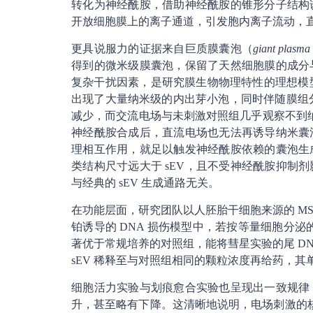
转化为神经酰胺，借助神经酰胺的锥形分子结构
开放细胞膜上的离子通道，引发胞内离子流动，
更具说服力的证据来自巨质膜囊泡（
giant plasma
得到的微米级膜囊泡，保留了天然细胞膜的成分
复杂干扰因素，是研究膜生物物理特性的理想模型。将
出现了大量纳米级的内出芽小泡，同时伴随膜组分在
减少，而交流电场与未刺激对照组几乎观察不到纳米囊
神经酰胺合成后，直流电场也无法再诱导纳米囊
理相互作用，就足以触发神经酰胺依赖的囊泡生
类结构尺寸远大于 sEV，且不受神经酰胺抑制
与经典的 sEV 生成通路无关。
在功能层面，研究团队以人胚胎干细胞来源的 MS
铂诱导的 DNA 损伤模型中，若按等量细胞分泌的总囊
著优于常规培养的对照组，能将彗星实验的尾 D
sEV 稀释至与对照组相同的颗粒浓度再给药，
细胞活力实验与划痕愈合实验也呈现出一致规律
升，甚至略有下降。这清晰地说明，电场刺激的核心