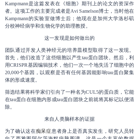
Kampmann是这篇发表在《细胞》期刊上的论文的资深作
者。这项工作的主要完成者是Avi Samelson博士，当时他在
Kampmann的实验室做博士后；他现在是加州大学洛杉矶
分校神经病学和生物化学的助理教授。
这一发现是如何做出的
团队通过开发人类神经元的培养皿模型取得了这一发现。
首先，他们改造了这些细胞以产生tau蛋白团块。然后，利
用CRISPR基因编辑技术，他们一次一个地失活了细胞中的
20,000个基因，以观察是否有任何基因能影响tau蛋白聚集
体的形成速度。
筛选结果将科学家们引向了一种名为CUL5的蛋白质，它能
在tau蛋白在细胞内形成tau蛋白团块之前就将其标记以便清
除。
来自人类脑样本的证据
为了确认这在
痴呆症
患者身上是否真实发生，研究人员转
向了西雅图阿尔茨海默病脑图谱，这是一个丰富的数据