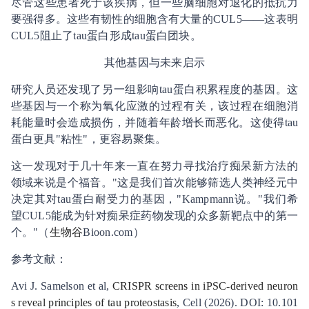
尽管这些患者死于该疾病，但一些脑细胞对退化的抵抗力
要强得多。这些有韧性的细胞含有大量的CUL5——这表明
CUL5阻止了tau蛋白形成tau蛋白团块。
其他基因与未来启示
研究人员还发现了另一组影响tau蛋白积累程度的基因。这
些基因与一个称为氧化应激的过程有关，该过程在细胞消
耗能量时会造成损伤，并随着年龄增长而恶化。这使得tau
蛋白更具"粘性"，更容易聚集。
这一发现对于几十年来一直在努力寻找治疗痴呆新方法的
领域来说是个福音。"这是我们首次能够筛选人类神经元中
决定其对tau蛋白耐受力的基因，"Kampmann说。"我们希
望CUL5能成为针对痴呆症药物发现的众多新靶点中的第一
个。"（
生物谷
Bioon.com）
参考文献：
Avi J. Samelson et al,
CRISPR screens in iPSC-derived neuron
s reveal principles of tau proteostasis
, Cell (2026). DOI: 10.101