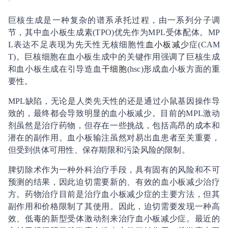
巨核生成是一种复杂的谱系承托过程，由一系列分子调
节，其中血小板生成素(TPO)优先作为MPL受体配体。MP
L表达不足表现为先天性无核细胞性
血小板减少
症(CAM
T)。巨核细胞在血小板生成中的关键作用强调了巨核生成
和血小板生成在引导造血
干细胞
(hsc)形成血小板方面的重
要性。
MPL缺陷，无论是人类先天性的还是通过小鼠基因操作导
致的，最终都会导致明显的血小板减少。目前的MPL激动
剂虽然是治疗药物，但存在一些挑战，包括高昂的成本和
潜在的副作用。血小板输注虽然对易出血患者至关重要，
但受到供体可用性、保存期限和污染风险的限制。
脾切除术作为一种外科治疗手段，具有固有的风险和不可
预测的结果，因此迫切需要新的、有效的血小板减少治疗
方。药物治疗目前是治疗血小板减少症的主要方法，但其
副作用和价格限制了其使用。因此，迫切需要发现一种高
效、低毒的新型受体激动剂来治疗血小板减少症。最近的