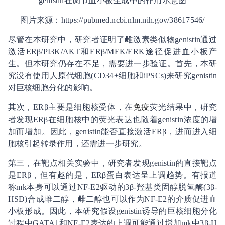
genistin在调节血小板生成中的作用示意图
图片来源：https://pubmed.ncbi.nlm.nih.gov/38617546/
尽管在本研究中，研究者证明了雌激素类似物genistin通过
激活ERβ/PI3K/AKT和ERβ/MEK/ERK途径促进血小板产
生。但本研究仍存在不足，需要进一步验证。首先，本研
究没有使用人原代细胞(CD34+细胞和iPSCs)来研究genistin
对巨核细胞分化的影响。
其次，ERβ主要是细胞核受体，在
免疫
荧光结果中，研究
者发现ERβ在细胞核中的荧光表达也随着genistin浓度的增
加而增加。因此，genistin能否直接激活ERβ，进而进入细
胞核引起转录作用，还需进一步研究。
第三，在靶点相关实验中，研究者发现genistin的直接靶点
是ERβ，但有趣的是，ERβ蛋白表达呈上调趋势。有报道
称mk本身可以通过NF-E2驱动的3β-羟基类固醇脱氢酶(3β-
HSD)合成雌二醇，雌二醇也可以作为NF-E2的介质促进血
小板形成。因此，本研究假设genistin诱导的巨核细胞分化
过程中GATA1和NF-E2表达的上调可能通过增加mk中3β-H