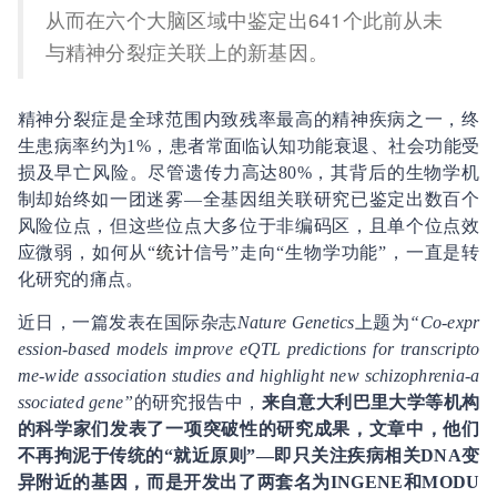
从而在六个大脑区域中鉴定出641个此前从未
与精神分裂症关联上的新基因。
精神分裂症是全球范围内致残率最高的精神疾病之一，终
生患病率约为1%，患者常面临认知功能衰退、社会功能受
损及早亡风险。尽管遗传力高达80%，其背后的生物学机
制却始终如一团迷雾—全基因组关联研究已鉴定出数百个
风险位点，但这些位点大多位于非编码区，且单个位点效
应微弱，如何从“
统计
信号”走向“生物学功能”，一直是转
化研究的痛点。
近日，一篇发表在国际杂志
Nature Genetics
上题为
“Co-expr
ession-based models improve eQTL predictions for transcripto
me-wide association studies and highlight new schizophrenia-a
ssociated gene”
的研究报告中，
来自意大利巴里大学等机构
的科学家们发表了一项突破性的研究成果，文章中，他们
不再拘泥于传统的“就近原则”—即只关注疾病相关DNA变
异附近的基因，而是开发出了两套名为INGENE和MODU