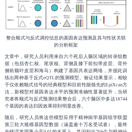
整合顺式与反式调控信息的基因表达预测及其与性状关联
的分析框架
文章中，研究人员利用来自六个死后人脑区域的转录组数
据（包括杏仁核、尾状核、背侧及膝下前扣带皮层、背外
侧前额叶皮层和海马）构建了基因共表达网络，并据此训
练出两种基于反式eQTL的预测模型。验证结果显示，相较
于仅依赖顺式信号的经典模型和目前性能领先的EpiXcan方
法，新模型对基因表达水平的预测准确性显著提升，当研
究者将顺式与反式预测结果整合后，六个脑区中多达18744
个基因的表达归因效果得到明显改善。
随后，研究人员将这些模型应用于精神病学基因组学联盟
第三轮大规模基因型数据（涵盖逾十万名受试者），最终
在错误发现率小于0.01的水平上，
共识
别出766个与精神分