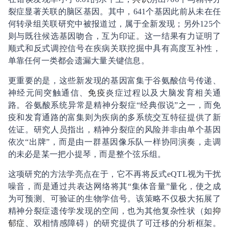
裂症显著关联的脑区基因。其中，641个基因此前从未在任
何转录组关联研究中被报道过，属于全新发现；另外125个
则与既往候选基因吻合，互为印证。这一结果有力证明了
顺式和反式调控信号在疾病关联挖掘中具有高度互补性，
单靠任何一类都会遗漏大量关键信息。
更重要的是，这些新发现的基因富集于谷氨酸信号传递、
神经元间突触通信、
免疫
炎症过程以及大脑发育相关通
路。谷氨酸系统异常是精神分裂症“经典假说”之一，而免
疫和发育通路的富集则为疾病的多系统交互特征提供了新
佐证。研究人员指出，精神分裂症的风险并非由单个基因
依次“出牌”，而是由一群基因像乐队一样协同演奏，走调
的未必是某一把小提琴，而是整个弦乐组。
这项研究的方法学亮点在于，它不再将反式eQTL视为干扰
噪音，而是通过共表达网络将其“集体音量”量化，使之成
为可预测、可验证的生物学信号。该策略不仅极大拓展了
精神分裂症遗传学发现的空间，也为其他复杂性状（如
抑
郁症
、双相情感障碍）的研究提供了可迁移的分析框架。