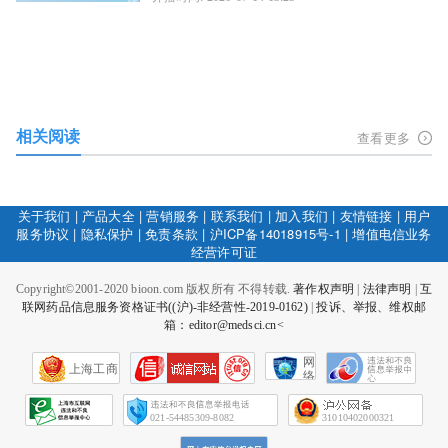
相关阅读
查看更多
关于我们
|
产品大全
|
营销服务
|
联系我们
|
加入我们
|
友情链接
|
用户
服务协议
|
隐私保护
|
免责条款
|
沪ICP备14018915号-1
|
增值电信业务
经营许可证
Copyright©2001-2020 bioon.com 版权所有 不得转载.
著作权声明
|
法律声明
|
互
联网药品信息服务资格证书((沪)-非经营性-2019-0162)
|
投诉、举报、维权邮
箱：editor@medsci.cn<
网
上海工商
络
社
会
征
021-54485309-8082
31010402000321
信
网