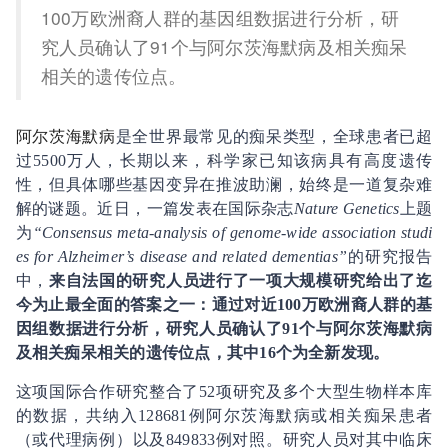
100万欧洲裔人群的基因组数据进行分析，研
究人员确认了91个与阿尔茨海默病及相关痴呆
相关的遗传位点。
阿尔茨海默病
是全世界最常见的痴呆类型，全球患者已超
过5500万人，长期以来，科学家已知该病具有高度遗传
性，但具体哪些基因变异在推波助澜，始终是一道复杂难
解的谜题。近日，一篇发表在国际杂志
Nature Genetics
上题
为
“Consensus meta-analysis of genome-wide association studi
es for Alzheimer’s disease and related dementias”
的研究报告
中，
来自法国的研究人员进行了一项大规模研究给出了迄
今为止最全面的答案之一：通过对近100万欧洲裔人群的基
因组数据进行分析，研究人员确认了91个与阿尔茨海默病
及相关痴呆相关的遗传位点，其中16个为全新发现。
这项国际合作研究整合了52项研究及多个大型生物样本库
的数据，共纳入128681例阿尔茨海默病或相关痴呆患者
（或代理病例）以及849833例对照。研究人员对其中临床