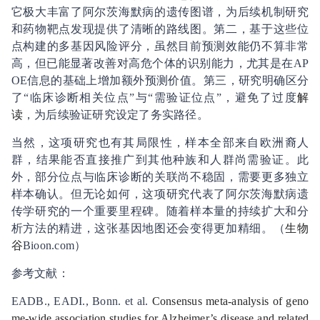
它极大丰富了阿尔茨海默病的遗传图谱，为后续机制研究
和药物靶点发现提供了清晰的路线图。第二，基于这些位
点构建的多基因风险评分，虽然目前预测效能仍不算非常
高，但已能显著改善对高危个体的识别能力，尤其是在AP
OE信息的基础上增加额外预测价值。第三，研究明确区分
了“临床诊断相关位点”与“需验证位点”，避免了过度
解
读
，为后续验证研究设定了务实路径。
当然，这项研究也有其局限性，样本全部来自欧洲裔人
群，结果能否直接推广到其他种族和人群尚需验证。此
外，部分位点与临床诊断的关联尚不稳固，需要更多独立
样本确认。但无论如何，这项研究代表了阿尔茨海默病遗
传学研究的一个重要里程碑。随着样本量的持续扩大和分
析方法的精进，这张基因地图还会变得更加精细。（
生物
谷
Bioon.com）
参考文献：
EADB., EADI., Bonn. et al.
Consensus meta-analysis of geno
me-wide association studies for Alzheimer’s disease and related