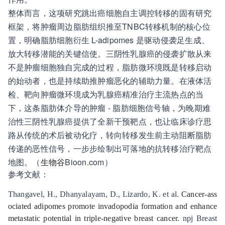
整体而言，这项研究跳出癌细胞自主调控转移的固有研究
框架，将肿瘤周边脂肪组织推至TNBC转移机制的核心位
置，明确脂肪细胞衍生 L-adipomes 是驱动侵袭足生成、
放大转移潜能的关键信使。三阴性乳腺癌的侵袭扩散从来
不是肿瘤细胞独自完成的过程，脂肪微环境既是转移启动
的始动者，也是持续助推肿瘤恶化的辅助力量。在液体活
检、靶向肿瘤微环境成为乳腺癌精准治疗主流热点的当
下，这条脂肪体介导的肿瘤 - 脂肪细胞信号轴，为晚期难
治性三阴性乳腺癌提供了全新干预靶点，也让临床诊疗思
路从传统的术后被动化疗，转向转移发生前主动阻断脂肪
传递的恶性信号，一步步绘制出可落地的抗转移治疗靶点
地图。（
生物谷
Bioon.com）
参考文献：
Thangavel, H., Dhanyalayam, D., Lizardo, K. et al.
Cancer-ass
ociated adipomes promote invadopodia formation and enhance
metastatic potential in triple-negative breast cancer
. npj Breast