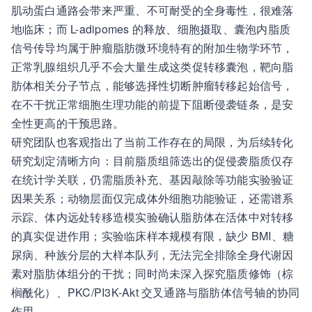
肌动蛋白通路会带来严重、不可耐受的全身毒性，很难落
地临床；而 L-adipomes 的释放、细胞摄取、囊泡内脂质
信号传导均属于肿瘤脂肪微环境特有的附加生物学环节，
正常乳腺组织几乎不会大量生成这类促转移囊泡，靶向脂
肪体相关分子节点，能够选择性切断肿瘤转移起始信号，
在不干扰正常细胞生理功能的前提下阻断侵袭链条，是安
全性更高的干预思路。
研究团队也客观指出了当前工作存在的局限，为后续转化
研究划定清晰方向：目前脂质组筛选出的促侵袭脂质仅存
在统计学关联，仍需脂质补充、基因敲除等功能实验验证
因果关系；动物层面仅完成体外细胞功能验证，还需谱系
示踪、体内远处转移造模实验确认脂肪体在活体中对转移
的真实促进作用；实验临床样本规模有限，缺少 BMI、糖
尿病、种族分层的大样本队列，无法完全排除全身代谢因
素对脂肪体组分的干扰；同时尚未深入探究脂质修饰（棕
榈酰化）、PKC/PI3K-Akt 交叉通路与脂肪体信号轴的协同
作用。