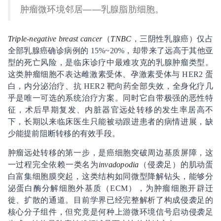
肿瘤微环境邻居——乳腺脂肪细胞。
Triple-negative breast cancer
（
TNBC
，三阴性乳腺癌）仅占
全部乳腺癌确诊病例的 15%~20%，却带来了远高于其他亚
型的死亡风险，是临床诊疗中最难攻克的乳腺肿瘤类型。
这类肿瘤细胞不表达雌激素受体、孕激素受体与 HER2 蛋
白，内分泌治疗、抗 HER2 靶向药全部失效，全身化疗几
乎是唯一可选的系统治疗方案。同时它自带极强的恶性特
征，术后早期复发、内脏器官远处转移的发生率居高不
下，长期以来临床医生只能被动跟进患者的病情进展，缺
少能提前阻断转移的有效手段。
肿瘤远处转移的第一步，是癌细胞突破周边基质屏障，这
一过程完全依赖一类名为
invadopodia
（侵袭足）的肌动蛋
白富集细胞膜突起，这类结构如同微型降解钻头，能够分
泌蛋白酶分解细胞外基质（ECM），为肿瘤细胞开辟迁
徙、扩散的通道。目前学界已经完整解析了构成侵袭足的
核心分子组件，但究竟是何种上游微环境信号启动侵袭足