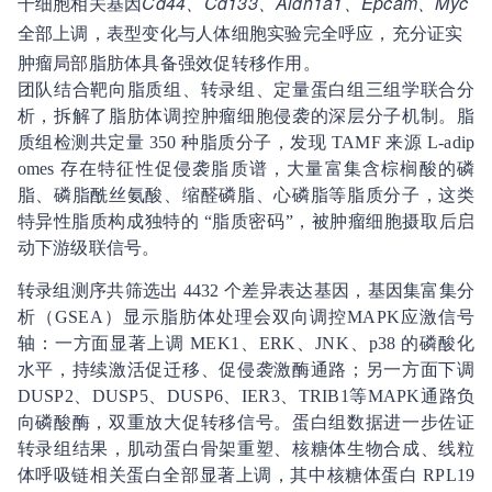
干细胞相关基因
Cd44、Cd133、Aldh1a1、Epcam、Myc
全部上调，表型变化与人体细胞实验完全呼应，充分证实
肿瘤局部脂肪体具备强效促转移作用。
团队结合靶向脂质组、转录组、定量蛋白组三组学联合分
析，拆解了脂肪体调控肿瘤细胞侵袭的深层分子机制。脂
质组检测共定量 350 种脂质分子，发现 TAMF 来源 L-adip
omes 存在特征性促侵袭脂质谱，大量富集含棕榈酸的磷
脂、磷脂酰丝氨酸、缩醛磷脂、心磷脂等脂质分子，这类
特异性脂质构成独特的 “脂质密码”，被肿瘤细胞摄取后启
动下游级联信号。
转录组测序共筛选出 4432 个差异表达基因，基因集富集分
析（GSEA）显示脂肪体处理会双向调控MAPK应激信号
轴：一方面显著上调 MEK1、ERK、JNK、p38 的磷酸化
水平，持续激活促迁移、促侵袭激酶通路；另一方面下调
DUSP2、DUSP5、DUSP6、IER3、TRIB1等MAPK通路负
向磷酸酶，双重放大促转移信号。蛋白组数据进一步佐证
转录组结果，肌动蛋白骨架重塑、核糖体生物合成、线粒
体呼吸链相关蛋白全部显著上调，其中核糖体蛋白 RPL19