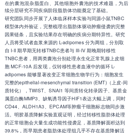
在的囊泡混杂脂蛋白、其他细胞外囊泡的技术难题，为后
续分层研究不同疾病阶段脂肪体功能奠定了基础。
研究团队同步开展了人体临床样本实验与同源小鼠TNBC
模型体内外验证，完整梳理出脂肪体驱动肿瘤侵袭的完整
因果链条，且实验结果存在明确的疾病分期特异性。研究
人员将受试者血浆来源的 L-adipomes 分为两组，分别取
自 I-II 期早期无转移TNBC患者与 III-IV 期晚期转移性
TNBC患者，用两类囊泡分别处理永生化正常乳腺上皮细
胞 MCF-10A 后发现，仅转移性患者血液中的循环 L-
adipomes 能够显著改变正常细胞生物学行为：细胞发生
完整的epithelial-mesenchymal transition (EMT)（上皮-间
质转化），TWIST、SNAI1 等间质转化转录因子、基质金
属蛋白酶MMP3、缺氧诱导因子HIF1表达大幅上调，同时
CD44、ALDH1A3、EPCAM等肿瘤干细胞标志物同步激
活。明胶基质降解实验直观证明，经过转移性脂肪体处理
的正常细胞会大量生成功能性侵袭足，基质降解面积达到
39.8%，而早期患者脂肪体处理组几乎不存在基质降解活