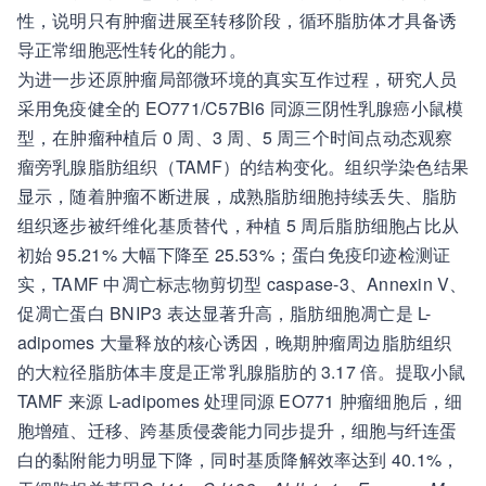
性，说明只有肿瘤进展至转移阶段，循环脂肪体才具备诱
导正常细胞恶性转化的能力。
为进一步还原肿瘤局部微环境的真实互作过程，研究人员
采用免疫健全的 EO771/C57Bl6 同源三阴性乳腺癌小鼠模
型，在肿瘤种植后 0 周、3 周、5 周三个时间点动态观察
瘤旁乳腺脂肪组织（TAMF）的结构变化。组织学染色结果
显示，随着肿瘤不断进展，成熟脂肪细胞持续丢失、脂肪
组织逐步被纤维化基质替代，种植 5 周后脂肪细胞占比从
初始 95.21% 大幅下降至 25.53%；蛋白免疫印迹检测证
实，TAMF 中凋亡标志物剪切型 caspase-3、Annexin V、
促凋亡蛋白 BNIP3 表达显著升高，脂肪细胞凋亡是 L-
adipomes 大量释放的核心诱因，晚期肿瘤周边脂肪组织
的大粒径脂肪体丰度是正常乳腺脂肪的 3.17 倍。提取小鼠
TAMF 来源 L-adipomes 处理同源 EO771 肿瘤细胞后，细
胞增殖、迁移、跨基质侵袭能力同步提升，细胞与纤连蛋
白的黏附能力明显下降，同时基质降解效率达到 40.1%，