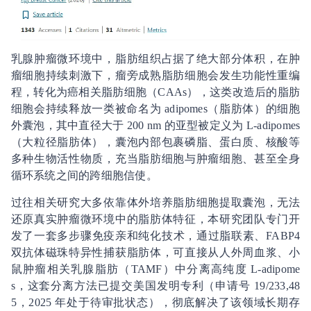
乳腺肿瘤微环境中，脂肪组织占据了绝大部分体积，在肿
瘤细胞持续刺激下，瘤旁成熟脂肪细胞会发生功能性重编
程，转化为癌相关脂肪细胞（CAAs），这类改造后的脂肪
细胞会持续释放一类被命名为 adipomes（脂肪体）的细胞
外囊泡，其中直径大于 200 nm 的亚型被定义为 L-adipomes
（大粒径脂肪体），囊泡内部包裹磷脂、蛋白质、核酸等
多种生物活性物质，充当脂肪细胞与肿瘤细胞、甚至全身
循环系统之间的跨细胞信使。
过往相关研究大多依靠体外培养脂肪细胞提取囊泡，无法
还原真实肿瘤微环境中的脂肪体特征，本研究团队专门开
发了一套多步骤免疫亲和纯化技术，通过脂联素、FABP4
双抗体磁珠特异性捕获脂肪体，可直接从人外周血浆、小
鼠肿瘤相关乳腺脂肪（TAMF）中分离高纯度 L-adipome
s，这套分离方法已提交美国发明专利（申请号 19/233,48
5，2025 年处于待审批状态），彻底解决了该领域长期存